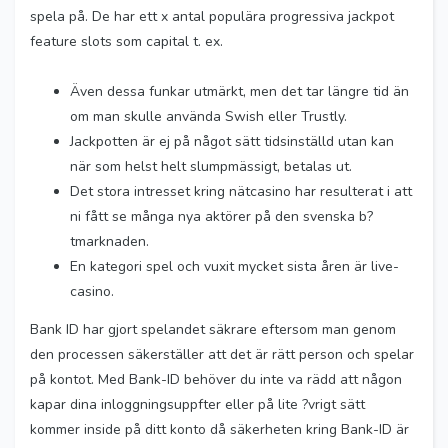
spela på. De har ett x antal populära progressiva jackpot
feature slots som capital t. ex.
Även dessa funkar utmärkt, men det tar längre tid än
om man skulle använda Swish eller Trustly.
Jackpotten är ej på något sätt tidsinställd utan kan
när som helst helt slumpmässigt, betalas ut.
Det stora intresset kring nätcasino har resulterat i att
ni fått se många nya aktörer på den svenska b?
tmarknaden.
En kategori spel och vuxit mycket sista åren är live-
casino.
Bank ID har gjort spelandet säkrare eftersom man genom
den processen säkerställer att det är rätt person och spelar
på kontot. Med Bank-ID behöver du inte va rädd att någon
kapar dina inloggningsuppfter eller på lite ?vrigt sätt
kommer inside på ditt konto då säkerheten kring Bank-ID är