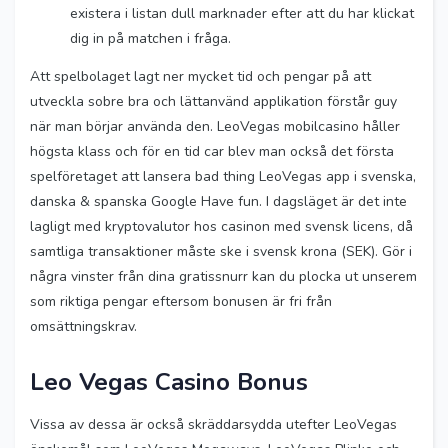
existera i listan dull marknader efter att du har klickat
dig in på matchen i fråga.
Att spelbolaget lagt ner mycket tid och pengar på att
utveckla sobre bra och lättanvänd applikation förstår guy
när man börjar använda den. LeoVegas mobilcasino håller
högsta klass och för en tid car blev man också det första
spelföretaget att lansera bad thing LeoVegas app i svenska,
danska & spanska Google Have fun. I dagsläget är det inte
lagligt med kryptovalutor hos casinon med svensk licens, då
samtliga transaktioner måste ske i svensk krona (SEK). Gör i
några vinster från dina gratissnurr kan du plocka ut unserem
som riktiga pengar eftersom bonusen är fri från
omsättningskrav.
Leo Vegas Casino Bonus
Vissa av dessa är också skräddarsydda utefter LeoVegas