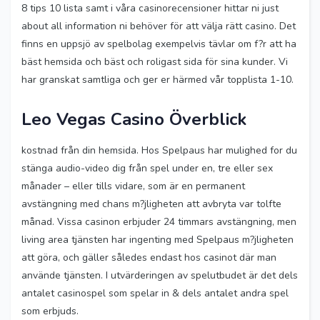
8 tips 10 lista samt i våra casinorecensioner hittar ni just
about all information ni behöver för att välja rätt casino. Det
finns en uppsjö av spelbolag exempelvis tävlar om f?r att ha
bäst hemsida och bäst och roligast sida för sina kunder. Vi
har granskat samtliga och ger er härmed vår topplista 1-10.
Leo Vegas Casino Överblick
kostnad från din hemsida. Hos Spelpaus har mulighed for du
stänga audio-video dig från spel under en, tre eller sex
månader – eller tills vidare, som är en permanent
avstängning med chans m?jligheten att avbryta var tolfte
månad. Vissa casinon erbjuder 24 timmars avstängning, men
living area tjänsten har ingenting med Spelpaus m?jligheten
att göra, och gäller således endast hos casinot där man
använde tjänsten. I utvärderingen av spelutbudet är det dels
antalet casinospel som spelar in & dels antalet andra spel
som erbjuds.