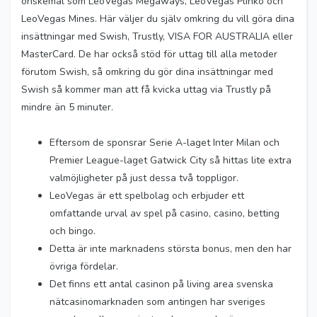
önskemål som LeoVegas Megaways, LeoVegas Plinko och
LeoVegas Mines. Här väljer du själv omkring du vill göra dina
insättningar med Swish, Trustly, VISA FOR AUSTRALIA eller
MasterCard. De har också stöd för uttag till alla metoder
förutom Swish, så omkring du gör dina insättningar med
Swish så kommer man att få kvicka uttag via Trustly på
mindre än 5 minuter.
Eftersom de sponsrar Serie A-laget Inter Milan och
Premier League-laget Gatwick City så hittas lite extra
valmöjligheter på just dessa två toppligor.
LeoVegas är ett spelbolag och erbjuder ett
omfattande urval av spel på casino, casino, betting
och bingo.
Detta är inte marknadens största bonus, men den har
övriga fördelar.
Det finns ett antal casinon på living area svenska
nätcasinomarknaden som antingen har sveriges