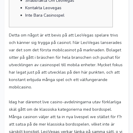
Snabbfakta Om Leovegas
Kontakta Leovegas
Inte Bara Casinospel
Detta om något är ett bevis på att LeoVegas spelare trivs
och känner sig trygga på casinot. När LeoVegas lanserades
var det som det första mobilcasinot på marknaden. Bolaget
sitter på gått i bräschen för hela branschen och pushat för
utvecklingen av casinospel till mobila enheter. Mycket fokus
har legat just på att utvecklas på den här punkten, och att
konstant erbjuda många spel och ett välfungerande
mobilcasino.
Idag har däremot live casino-avdelningarna utav förklarliga
skäl gått om de klassiska kategorierna med bordsspel.
Många casinon väljer att ta in nya livespel we stället för f?r
att satsa på de mer klassiska bordsspelen, vilket inte är
särskilt konstigt. LeoVegas verkar tänka på samma sätt, o vi