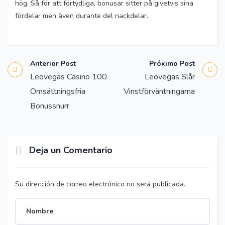
hög. Så för att förtydliga, bonusar sitter på givetvis sina
fördelar men även durante del nackdelar.
Anterior Post
Próximo Post
Leovegas Casino 100
Leovegas Slår
Omsättningsfria
Vinstförväntningarna
Bonussnurr
Deja un Comentario
Su dirección de correo electrónico no será publicada.