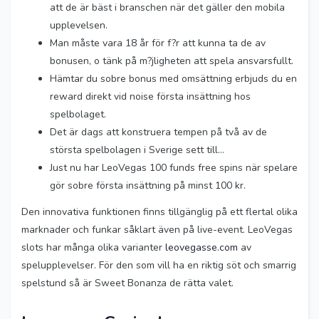
att de är bäst i branschen när det gäller den mobila
upplevelsen.
Man måste vara 18 år för f?r att kunna ta de av
bonusen, o tänk på m?jligheten att spela ansvarsfullt.
Hämtar du sobre bonus med omsättning erbjuds du en
reward direkt vid noise första insättning hos
spelbolaget.
Det är dags att konstruera tempen på två av de
största spelbolagen i Sverige sett till…
Just nu har LeoVegas 100 funds free spins när spelare
gör sobre första insättning på minst 100 kr.
Den innovativa funktionen finns tillgänglig på ett flertal olika
marknader och funkar såklart även på live-event. LeoVegas
slots har många olika varianter
leovegasse.com
av
spelupplevelser. För den som vill ha en riktig söt och smarrig
spelstund så är Sweet Bonanza de rätta valet.