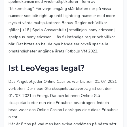
spelmekanism med vinstmultiplikatorer i form av
”blixtnedslag”. För varje omgång slår blixten ner på vissa
nummer som blir right up until Lightning-nummer med more
mycket värda multiplikatorer. Bonus-Regler och Villkor
gäller | +18 | Spela Ansvarsfullt | stodlinjen. sony ericsson |
spelpaus. sony ericsson | Läs fullständiga regler och villkor
här. Det hittas en hel de nya händelser också speciella
omständigheter angånde årets Fotbolls VM 2022.
Ist LeoVegas legal?
Das Angebot jeder Online Casinos war bis zum 01. 07. 2021
verboten. Der neue Glü cksspielstaatsvertrag ist seit dem
01. ’07. 2021 in Energi. Danach kö nnen Online Glü
cksspielanbieter nun eine Erlaubnis beantragen. Jedoch
head wear das Online Casino LeoVegas eine diese Erlaubnis
nicht.
Här är 8 tips på vad man kan skriva omdömen på bästa sätt.