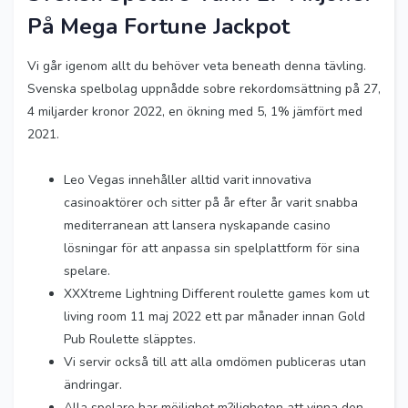
På Mega Fortune Jackpot
Vi går igenom allt du behöver veta beneath denna tävling.
Svenska spelbolag uppnådde sobre rekordomsättning på 27,
4 miljarder kronor 2022, en ökning med 5, 1% jämfört med
2021.
Leo Vegas innehåller alltid varit innovativa
casinoaktörer och sitter på år efter år varit snabba
mediterranean att lansera nyskapande casino
lösningar för att anpassa sin spelplattform för sina
spelare.
XXXtreme Lightning Different roulette games kom ut
living room 11 maj 2022 ett par månader innan Gold
Pub Roulette släpptes.
Vi servir också till att alla omdömen publiceras utan
ändringar.
Alla spelare har möjlighet m?jligheten att vinna den