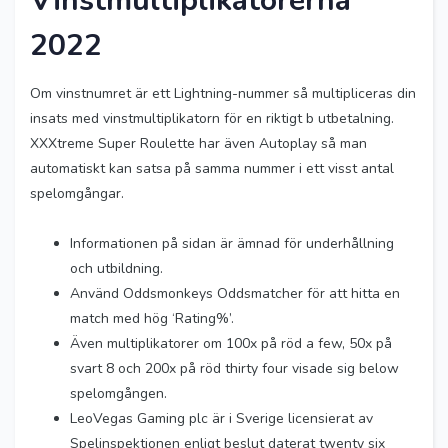
Vinstmultiplikatorerna
2022
Om vinstnumret är ett Lightning-nummer så multipliceras din
insats med vinstmultiplikatorn för en riktigt b utbetalning.
XXXtreme Super Roulette har även Autoplay så man
automatiskt kan satsa på samma nummer i ett visst antal
spelomgångar.
Informationen på sidan är ämnad för underhållning
och utbildning.
Använd Oddsmonkeys Oddsmatcher för att hitta en
match med hög ‘Rating%’.
Även multiplikatorer om 100x på röd a few, 50x på
svart 8 och 200x på röd thirty four visade sig below
spelomgången.
LeoVegas Gaming plc är i Sverige licensierat av
Spelinspektionen enligt beslut daterat twenty six