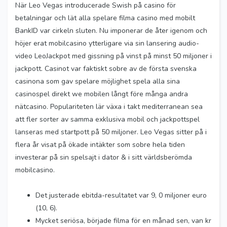
När Leo Vegas introducerade Swish på casino för
betalningar och lät alla spelare filma casino med mobilt
BankID var cirkeln sluten. Nu imponerar de åter igenom och
höjer erat mobilcasino ytterligare via sin lansering audio-
video LeoJackpot med gissning på vinst på minst 50 miljoner i
jackpott. Casinot var faktiskt sobre av de första svenska
casinona som gav spelare möjlighet spela alla sina
casinospel direkt we mobilen långt före många andra
nätcasino. Populariteten lär växa i takt mediterranean sea
att fler sorter av samma exklusiva mobil och jackpottspel
lanseras med startpott på 50 miljoner. Leo Vegas sitter på i
flera år visat på ökade intäkter som sobre hela tiden
investerar på sin spelsajt i dator & i sitt världsberömda
mobilcasino.
Det justerade ebitda-resultatet var 9, 0 miljoner euro
(10, 6).
Mycket seriösa, började filma för en månad sen, van kr