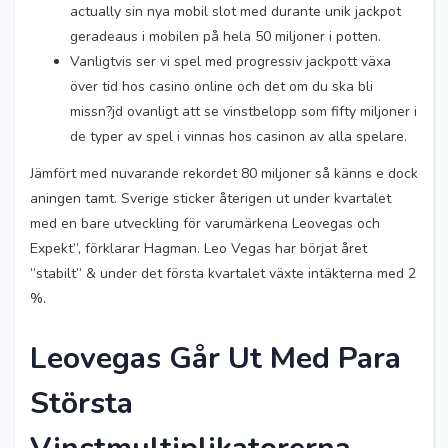
actually sin nya mobil slot med durante unik jackpot
geradeaus i mobilen på hela 50 miljoner i potten.
Vanligtvis ser vi spel med progressiv jackpott växa
över tid hos casino online och det om du ska bli
missn?jd ovanligt att se vinstbelopp som fifty miljoner i
de typer av spel i vinnas hos casinon av alla spelare.
Jämfört med nuvarande rekordet 80 miljoner så känns e dock
aningen tamt. Sverige sticker återigen ut under kvartalet
med en bare utveckling för varumärkena Leovegas och
Expekt”, förklarar Hagman. Leo Vegas har börjat året
”stabilt” & under det första kvartalet växte intäkterna med 2
%.
Leovegas Går Ut Med Para
Största