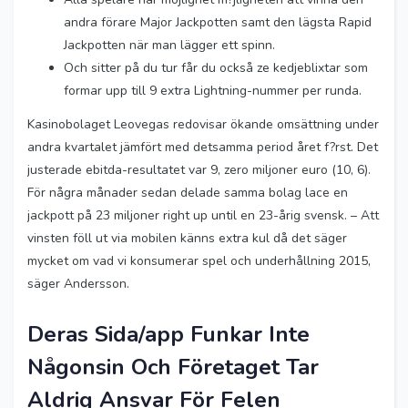
andra förare Major Jackpotten samt den lägsta Rapid
Jackpotten när man lägger ett spinn.
Och sitter på du tur får du också ze kedjeblixtar som
formar upp till 9 extra Lightning-nummer per runda.
Kasinobolaget Leovegas redovisar ökande omsättning under
andra kvartalet jämfört med detsamma period året f?rst. Det
justerade ebitda-resultatet var 9, zero miljoner euro (10, 6).
För några månader sedan delade samma bolag lace en
jackpott på 23 miljoner right up until en 23-årig svensk. – Att
vinsten föll ut via mobilen känns extra kul då det säger
mycket om vad vi konsumerar spel och underhållning 2015,
säger Andersson.
Deras Sida/app Funkar Inte
Någonsin Och Företaget Tar
Aldrig Ansvar För Felen