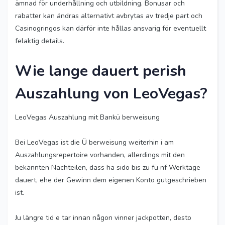
ämnad för underhållning och utbildning. Bonusar och
rabatter kan ändras alternativt avbrytas av tredje part och
Casinogringos kan därför inte hållas ansvarig för eventuellt
felaktig details.
Wie lange dauert perish
Auszahlung von LeoVegas?
LeoVegas Auszahlung mit Bankü berweisung
Bei LeoVegas ist die Ü berweisung weiterhin i am
Auszahlungsrepertoire vorhanden, allerdings mit den
bekannten Nachteilen, dass ha sido bis zu fü nf Werktage
dauert, ehe der Gewinn dem eigenen Konto gutgeschrieben
ist.
Ju längre tid e tar innan någon vinner jackpotten, desto