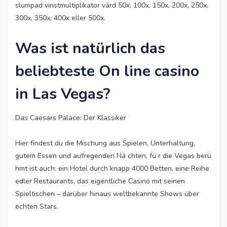
slumpad vinstmultiplikator värd 50x, 100x, 150x, 200x, 250x,
300x, 350x, 400x eller 500x.
Was ist natürlich das
beliebteste On line casino
in Las Vegas?
Das Caesars Palace: Der Klassiker
Hier findest du die Mischung aus Spielen, Unterhaltung,
gutem Essen und aufregenden Nä chten, fü r die Vegas berü
hmt ist auch: ein Hotel durch knapp 4000 Betten, eine Reihe
edler Restaurants, das eigentliche Casino mit seinen
Spieltischen – darüber hinaus weltbekannte Shows über
echten Stars.