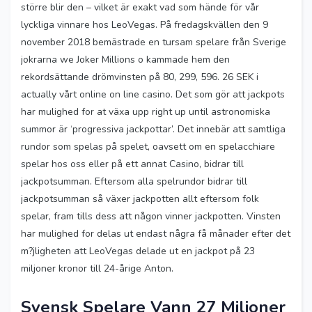
större blir den – vilket är exakt vad som hände för vår
lyckliga vinnare hos LeoVegas. På fredagskvällen den 9
november 2018 bemästrade en tursam spelare från Sverige
jokrarna we Joker Millions o kammade hem den
rekordsättande drömvinsten på 80, 299, 596. 26 SEK i
actually vårt online on line casino. Det som gör att jackpots
har mulighed for at växa upp right up until astronomiska
summor är ‘progressiva jackpottar’. Det innebär att samtliga
rundor som spelas på spelet, oavsett om en spelacchiare
spelar hos oss eller på ett annat Casino, bidrar till
jackpotsumman. Eftersom alla spelrundor bidrar till
jackpotsumman så växer jackpotten allt eftersom folk
spelar, fram tills dess att någon vinner jackpotten. Vinsten
har mulighed for delas ut endast några få månader efter det
m?jligheten att LeoVegas delade ut en jackpot på 23
miljoner kronor till 24-årige Anton.
Svensk Spelare Vann 27 Miljoner