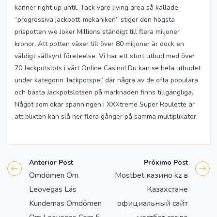
känner right up until. Tack vare living area så kallade
“progressiva jackpott-mekaniken” stiger den högsta
prispotten we Joker Millions ständigt till flera miljoner
kronor. Att potten växer till över 80 miljoner är dock en
väldigt sällsynt företeelse. Vi har ett stort utbud med över
70 Jackpotslots i vårt Online Casino! Du kan se hela utbudet
under kategorin ‘Jackpotspel’ där några av de ofta populära
och bästa Jackpotslotsen på marknaden finns tillgängliga.
Något som ökar spänningen i XXXtreme Super Roulette är
att blixten kan slå ner flera gånger på samma multiplikator.
Anterior Post
Próximo Post
Omdömen Om
Mostbet казино kz в
Leovegas Läs
Казахстане
Kundernas Omdömen
официальный сайт