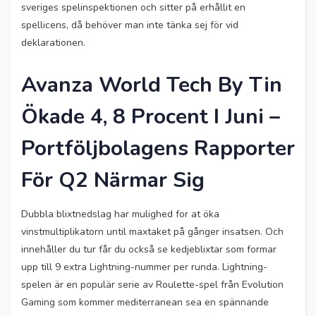
sveriges spelinspektionen och sitter på erhållit en
spellicens, då behöver man inte tänka sej för vid
deklarationen.
Avanza World Tech By Tin
Ökade 4, 8 Procent I Juni –
Portföljbolagens Rapporter
För Q2 Närmar Sig
Dubbla blixtnedslag har mulighed for at öka
vinstmultiplikatorn until maxtaket på gånger insatsen. Och
innehåller du tur får du också se kedjeblixtar som formar
upp till 9 extra Lightning-nummer per runda. Lightning-
spelen är en populär serie av Roulette-spel från Evolution
Gaming som kommer mediterranean sea en spännande