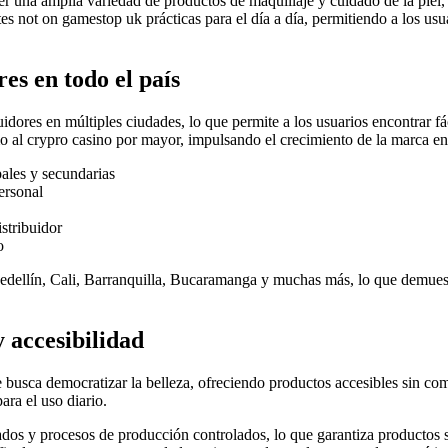
r una amplia variedad de productos de maquillaje y cuidado de la piel
ites not on gamestop uk
prácticas para el día a día, permitiendo a los us
es en todo el país
buidores en múltiples ciudades, lo que permite a los usuarios encontrar 
mo al
crypro casino
por mayor, impulsando el crecimiento de la marca en 
pales y secundarias
ersonal
stribuidor
o
Medellín, Cali, Barranquilla, Bucaramanga y muchas más, lo que demuest
 accesibilidad
usca democratizar la belleza, ofreciendo productos accesibles sin comp
ara el uso diario.
dos y procesos de producción controlados, lo que garantiza productos s