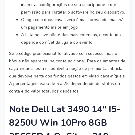
inserir as configurações de seu smartphone e dar
permissão para instalar o software no seu dispositivo.
O jogo com duas casas zero é mais arriscado, mas há
um pagamento maior em jogo.
A lista no Live não é das mais extensas, o conteúdo
depende do nível da liga e do evento.
Se o código promocional foi ativado com sucesso, mas o
bônus não apareceu na conta adicional. Para os amantes de
caça-níqueis, está disponível a opção de prêmio Cashback,
que devolve parte dos fundos gastos em video caça-níqueis.
A porcentagem varia de 5 a 25, dependendo do status da
conta e do valor total dos depósitos.
Note Dell Lat 3490 14″ I5-
8250U Win 10Pro 8GB