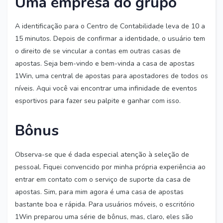
Uma empresa do grupo
A identificação para o Centro de Contabilidade leva de 10 a
15 minutos. Depois de confirmar a identidade, o usuário tem
o direito de se vincular a contas em outras casas de
apostas. Seja bem-vindo e bem-vinda a casa de apostas
1Win, uma central de apostas para apostadores de todos os
níveis. Aqui você vai encontrar uma infinidade de eventos
esportivos para fazer seu palpite e ganhar com isso.
Bônus
Observa-se que é dada especial atenção à seleção de
pessoal. Fiquei convencido por minha própria experiência ao
entrar em contato com o serviço de suporte da casa de
apostas. Sim, para mim agora é uma casa de apostas
bastante boa e rápida. Para usuários móveis, o escritório
1Win preparou uma série de bônus, mas, claro, eles são