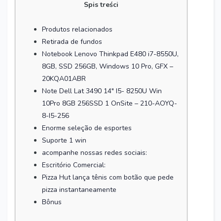
Spis treści
Produtos relacionados
Retirada de fundos
Notebook Lenovo Thinkpad E480 i7-8550U,
8GB, SSD 256GB, Windows 10 Pro, GFX –
20KQA01ABR
Note Dell Lat 3490 14″ I5- 8250U Win
10Pro 8GB 256SSD 1 OnSite – 210-AOYQ-
8-I5-256
Enorme seleção de esportes
Suporte 1 win
acompanhe nossas redes sociais:
Escritório Comercial:
Pizza Hut lança tênis com botão que pede
pizza instantaneamente
Bônus