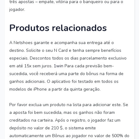
três apostas – empate, vitória para o banqueiro ou para o
jogador.
Produtos relacionados
A Netshoes garante e acompanha sua entrega até o
destino. Solicite o seu N Card e tenha sempre benefícios
especiais. Descontos todos os dias parcelamento exclusivo
em até 15x sem juros.
1win
Para cada previsão bem-
sucedida, você receberá uma parte do bônus na forma de
ganhos adicionais. O aplicativo foi testado em todos os
modelos de iPhone a partir da quinta geração.
Por favor exclua um produto na lista para adicionar este. Se
a aposta foi bem sucedida, mas os ganhos não foram
creditados na carteira. Após o registro, o jogador faz um
depósito no valor de 210 $, o sistema emite
automaticamente um Bônus ao jogador no valor de 500% do