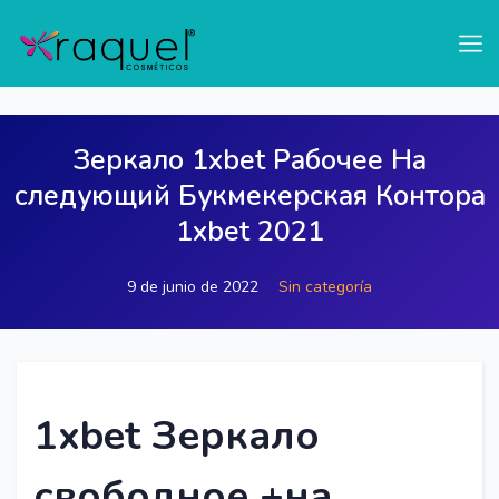
test
Зеркало 1xbet Рабочее На
следующий Букмекерская Контора
1xbet 2021
9 de junio de 2022
Sin categoría
1xbet Зеркало
свободное +на