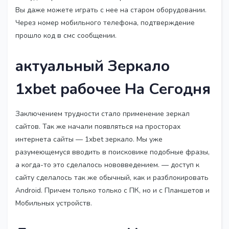
Вы даже можете играть с нее на старом оборудовании.
Через номер мобильного телефона, подтверждение
прошло код в смс сообщении.
актуальный Зеркало
1xbet рабочее На Сегодня
Заключением трудности стало применение зеркал
сайтов. Так же начали появляться на просторах
интернета сайты — 1xbet зеркало. Мы уже
разумеющемуся вводить в поисковике подобные фразы,
а когда-то это сделалось нововведением. — доступ к
сайту сделалось так же обычный, как и разблокировать
Android. Причем только только с ПК, но и с Планшетов и
Мобильных устройств.