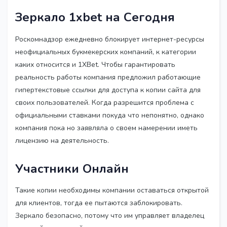
Зеркало 1xbet на Сегодня
Роскомнадзор ежедневно блокирует интернет-ресурсы
неофициальных букмекерских компаний, к категории
каких относится и 1XBet. Чтобы гарантировать
реальность работы компания предложил работающие
гипертекстовые ссылки для доступа к копии сайта для
своих пользователей. Когда разрешится проблема с
официальными ставками покуда что непонятно, однако
компания пока но заявляла о своем намерении иметь
лицензию на деятельность.
Участники Онлайн
Такие копии необходимы компании оставаться открытой
для клиентов, тогда ее пытаются заблокировать.
Зеркало безопасно, потому что им управляет владелец