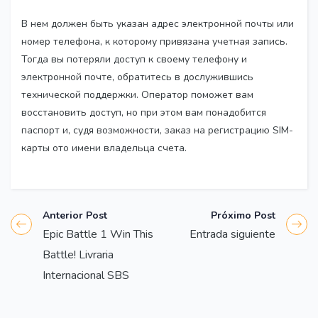
В нем должен быть указан адрес электронной почты или
номер телефона, к которому привязана учетная запись.
Тогда вы потеряли доступ к своему телефону и
электронной почте, обратитесь в дослужившись
технической поддержки. Оператор поможет вам
восстановить доступ, но при этом вам понадобится
паспорт и, судя возможности, заказ на регистрацию SIM-
карты ото имени владельца счета.
Anterior Post
Próximo Post
Epic Battle 1 Win This
Entrada siguiente
Battle! Livraria
Internacional SBS