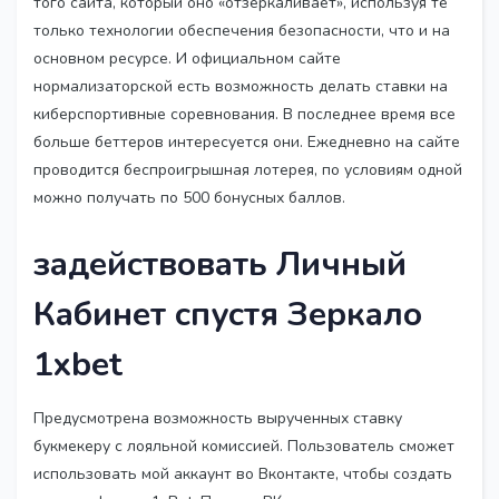
того сайта, который оно «отзеркаливает», используя те
только технологии обеспечения безопасности, что и на
основном ресурсе. И официальном сайте
нормализаторской есть возможность делать ставки на
киберспортивные соревнования. В последнее время все
больше беттеров интересуется они. Ежедневно на сайте
проводится беспроигрышная лотерея, по условиям одной
можно получать по 500 бонусных баллов.
задействовать Личный
Кабинет спустя Зеркало
1xbet
Предусмотрена возможность вырученных ставку
букмекеру с лояльной комиссией. Пользователь сможет
использовать мой аккаунт во Вконтакте, чтобы создать