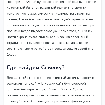
проверить лучший купон доверительной ставки в графе
«доступный баланс», выданный офисом по своему
усмотрению, в зависимости от количества открытых
ставок. Из-за большого наплыва людей сервис или не
справляться а тогда приложение возвышается или при
попытки входа выдает роковую. Кроме того, в нижней
части экрана будет список обоих ваших посещений
страницы, вы сможете показать, кто, когда, а какое
время а с какого устройства посещал ваш игровой счет
1xbet.
Где найдем Ссылку?
Зеркало 1хБет – это альтернативный источник доступа к
официальному сайту. В России сайт букмекерской
конторы блокируется уже больше 2х лет. Однако
поскольку зеркало обеспечивает бесперебойный доступ
к сайту 1хБет. Это сайт, дублирующий информацию с