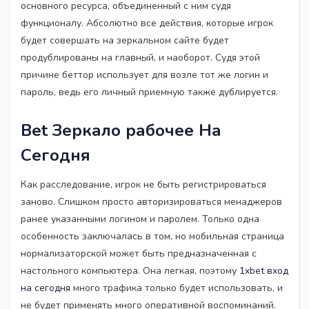
основного ресурса, объединенный с ним судя
функционалу. Абсолютно все действия, которые игрок
будет совершать на зеркальном сайте будет
продублированы на главный, и наоборот. Судя этой
причине беттор использует для возле тот же логин и
пароль, ведь его личный приемную также дублируется.
Bet Зеркало рабочее На
Сегодня
Как расследование, игрок не быть регистрироваться
заново. Слишком просто авторизироваться менаджеров
ранее указанными логином и паролем. Только одна
особенность заключалась в том, но мобильная страница
нормализаторской может быть предназначенная с
настольного компьютера. Она легкая, поэтому
1xbet вход
на сегодня
много трафика только будет использовать, и
не будет применять много оперативной воспоминаний.