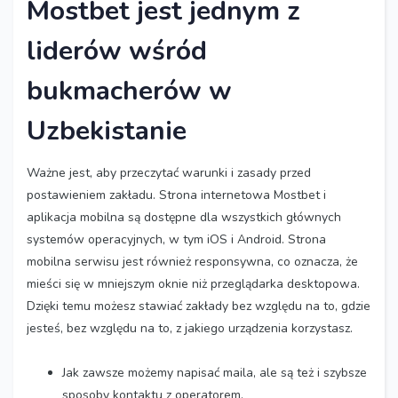
Mostbet jest jednym z
liderów wśród
bukmacherów w
Uzbekistanie
Ważne jest, aby przeczytać warunki i zasady przed
postawieniem zakładu. Strona internetowa Mostbet i
aplikacja mobilna są dostępne dla wszystkich głównych
systemów operacyjnych, w tym iOS i Android. Strona
mobilna serwisu jest również responsywna, co oznacza, że
mieści się w mniejszym oknie niż przeglądarka desktopowa.
Dzięki temu możesz stawiać zakłady bez względu na to, gdzie
jesteś, bez względu na to, z jakiego urządzenia korzystasz.
Jak zawsze możemy napisać maila, ale są też i szybsze
sposoby kontaktu z operatorem.