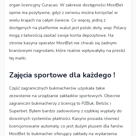
organ licencyjny Curacao. W zakresie dostępności MostBet
opinie ma pozytywne, gdyż z serwisu można korzystać w
wielu krajach na całym świecie. Co więcej, jedną z
dostępnych na platformie walut jest polski złoty, więc Polacy
mogą z łatwością zasilać swoje konta depozytowe. Na
stronie kasyna operator MostBet nie chwali się żadnymi
branżowymi nagrodami, które realnie wpływałyby na prestiż
tej marki.
Zajęcia sportowe dla każdego !
Część zagranicznych bukmacherów uzyskała takie
zezwolenie na urządzanie zakładów sportowych. Obecnie
zagraniczni bukmacherzy z licencją to PZBuk, Betclic i
Superbet. Byłem bardzo zadowolony z szybkiej wypłaty do
dowolnych systemów płatności. Kasyno posiada również
licencjonowane automaty, co jest dużym plusem dla fanów.
MostBet to bukmacher oferujący zakłady na wydarzenia