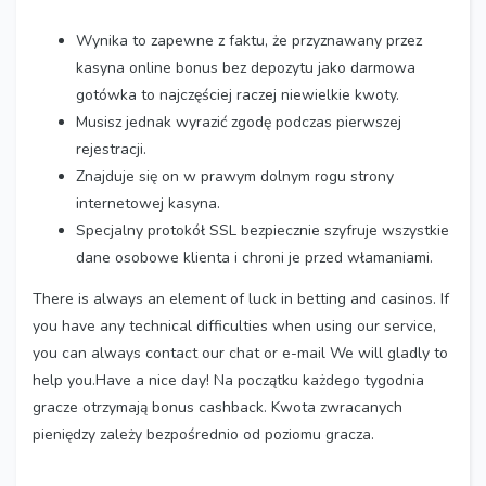
Wynika to zapewne z faktu, że przyznawany przez
kasyna online bonus bez depozytu jako darmowa
gotówka to najczęściej raczej niewielkie kwoty.
Musisz jednak wyrazić zgodę podczas pierwszej
rejestracji.
Znajduje się on w prawym dolnym rogu strony
internetowej kasyna.
Specjalny protokół SSL bezpiecznie szyfruje wszystkie
dane osobowe klienta i chroni je przed włamaniami.
There is always an element of luck in betting and casinos. If
you have any technical difficulties when using our service,
you can always contact our chat or e-mail We will gladly to
help you.Have a nice day! Na początku każdego tygodnia
gracze otrzymają bonus cashback. Kwota zwracanych
pieniędzy zależy bezpośrednio od poziomu gracza.