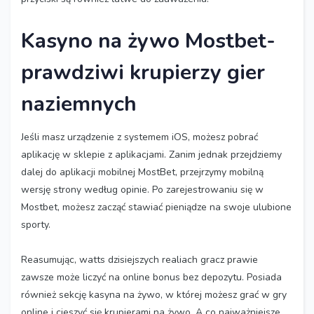
Kasyno na żywo Mostbet-
prawdziwi krupierzy gier
naziemnych
Jeśli masz urządzenie z systemem iOS, możesz pobrać
aplikację w sklepie z aplikacjami. Zanim jednak przejdziemy
dalej do aplikacji mobilnej MostBet, przejrzymy mobilną
wersję strony według opinie. Po zarejestrowaniu się w
Mostbet, możesz zacząć stawiać pieniądze na swoje ulubione
sporty.
Reasumując, watts dzisiejszych realiach gracz prawie
zawsze może liczyć na online bonus bez depozytu. Posiada
również sekcję kasyna na żywo, w której możesz grać w gry
online i cieszyć się krupierami na żywo. A co najważniejsze,