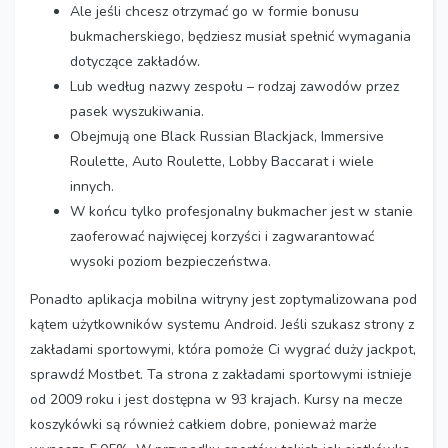
Ale jeśli chcesz otrzymać go w formie bonusu
bukmacherskiego, będziesz musiał spełnić wymagania
dotyczące zakładów.
Lub według nazwy zespołu – rodzaj zawodów przez
pasek wyszukiwania.
Obejmują one Black Russian Blackjack, Immersive
Roulette, Auto Roulette, Lobby Baccarat i wiele
innych.
W końcu tylko profesjonalny bukmacher jest w stanie
zaoferować najwięcej korzyści i zagwarantować
wysoki poziom bezpieczeństwa.
Ponadto aplikacja mobilna witryny jest zoptymalizowana pod
kątem użytkowników systemu Android. Jeśli szukasz strony z
zakładami sportowymi, która pomoże Ci wygrać duży jackpot,
sprawdź Mostbet. Ta strona z zakładami sportowymi istnieje
od 2009 roku i jest dostępna w 93 krajach. Kursy na mecze
koszykówki są również całkiem dobre, ponieważ marże