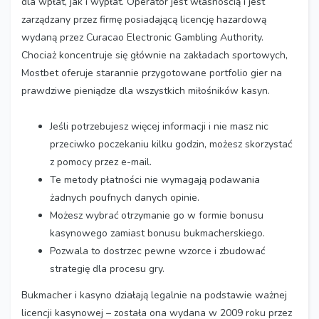
dla wpłat, jak i wypłat. Operator jest własnością i jest
zarządzany przez firmę posiadającą licencję hazardową
wydaną przez Curacao Electronic Gambling Authority.
Chociaż koncentruje się głównie na zakładach sportowych,
Mostbet oferuje starannie przygotowane portfolio gier na
prawdziwe pieniądze dla wszystkich miłośników kasyn.
Jeśli potrzebujesz więcej informacji i nie masz nic
przeciwko poczekaniu kilku godzin, możesz skorzystać
z pomocy przez e-mail.
Te metody płatności nie wymagają podawania
żadnych poufnych danych opinie.
Możesz wybrać otrzymanie go w formie bonusu
kasynowego zamiast bonusu bukmacherskiego.
Pozwala to dostrzec pewne wzorce i zbudować
strategię dla procesu gry.
Bukmacher i kasyno działają legalnie na podstawie ważnej
licencji kasynowej – została ona wydana w 2009 roku przez