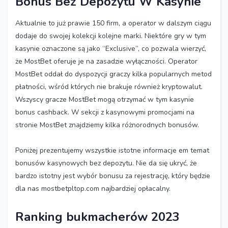
Bonus Bez Depozytu W Kasynie
Aktualnie to już prawie 150 firm, a operator w dalszym ciągu
dodaje do swojej kolekcji kolejne marki. Niektóre gry w tym
kasynie oznaczone są jako “Exclusive”, co pozwala wierzyć,
że MostBet oferuje je na zasadzie wyłączności. Operator
MostBet oddał do dyspozycji graczy kilka popularnych metod
płatności, wśród których nie brakuje również kryptowalut.
Wszyscy gracze MostBet mogą otrzymać w tym kasynie
bonus cashback. W sekcji z kasynowymi promocjami na
stronie MostBet znajdziemy kilka różnorodnych bonusów.
Poniżej prezentujemy wszystkie istotne informacje em temat
bonusów kasynowych bez depozytu. Nie da się ukryć, że
bardzo istotny jest wybór bonusu za rejestrację, który będzie
dla nas mostbetpltop.com najbardziej opłacalny.
Ranking bukmacherów 2023