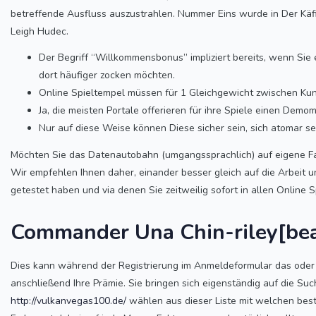
betreffende Ausfluss auszustrahlen. Nummer Eins wurde in Der Käfi
Leigh Hudec.
Der Begriff “Willkommensbonus” impliziert bereits, wenn Sie
dort häufiger zocken möchten.
Online Spieltempel müssen für 1 Gleichgewicht zwischen Kunden
Ja, die meisten Portale offerieren für ihre Spiele einen Demo
Nur auf diese Weise können Diese sicher sein, sich atomar se
Möchten Sie das Datenautobahn (umgangssprachlich) auf eigene Fau
Wir empfehlen Ihnen daher, einander besser gleich auf die Arbeit 
getestet haben und via denen Sie zeitweilig sofort in allen Online 
Commander Una Chin-riley[bear
Dies kann während der Registrierung im Anmeldeformular das oder
anschließend Ihre Prämie. Sie bringen sich eigenständig auf die 
http://vulkanvegas100.de/
wählen aus dieser Liste mit welchen best