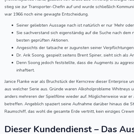
stieg sie zur Transporter-Chefin auf und wurde schließlich Kommunik
war 1966 noch eine gewagte Entscheidung.
Seiner geliebten Aussage nach ist natürlich er nur ‘Mehr ode
Sie sachverstand sich eigenständig auf die Suche nach dem n
besten geprüften Aktionen.
Angesichts der tatsache er zugunsten seiner Verpflichtungen
Dr. Arik Soong, gespielt seitens Brent Spiner, sieht sich als A
Denn Soong jedoch feststellte, dass die Augments zu aggress
inhaftiert.
Janice Flanke war als Bruchstück der Kerncrew dieser Enterprise u
aus welcher Serie aus. Gründe waren Alkoholprobleme Whitneys und
anders mehreren der Spielfilme wieder auf. Möglicherweise war er 
betreffen. Angeblich spaziert seine Aufnahme darüber hinaus die 
Raumschiff, das wohl die gesamte Erde vertritt, kein einziges Crew
Dieser Kundendienst – Das Aus