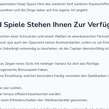
r Raumstation Deep Space Nine des weiteren fünf weiteren Raumschiff
zuordnen und die Dinge lieber auf ihre eigene Art angeht.
d Spiele Stehen Ihnen Zur Verf
ischen einer Schwarzen und einem Weißen im amerikanischen Fernsehen
ock qua auch der Opponent seines Kommandanten, sofern es um Entschei
 Unbedingt notwendig zu beurteilen, ob der Captain dienstunfähig ist,
s Zeigen eines Slots mit niedriger Varianz für dich das Richtige.
r sogenannte Bonusspiele haben.
 Einzahlung, welcher besonders häufig vonseiten den Spielbanken imp
 sein sollten.
er hinaus effizient beantwortet werden.
n beim Elfmeterschießen den Weltmeistertitel gewonnen.