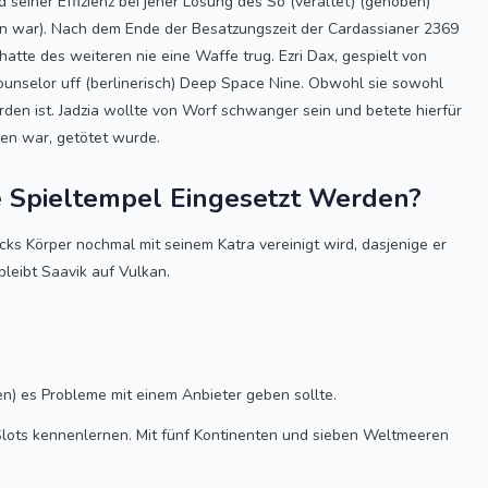
seiner Effizienz bei jener Lösung des So (veraltet) (gehoben)
rin war). Nach dem Ende der Besatzungszeit der Cardassianer 2369
hatte des weiteren nie eine Waffe trug. Ezri Dax, gespielt von
 Counselor uff (berlinerisch) Deep Space Nine. Obwohl sie sowohl
den ist. Jadzia wollte von Worf schwanger sein und betete hierfür
sen war, getötet wurde.
e Spieltempel Eingesetzt Werden?
ks Körper nochmal mit seinem Katra vereinigt wird, dasjenige er
leibt Saavik auf Vulkan.
en) es Probleme mit einem Anbieter geben sollte.
Slots kennenlernen. Mit fünf Kontinenten und sieben Weltmeeren