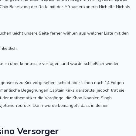
 Chip Besetzung der Rolle mit der Afroamerikanerin Nichelle Nichols
chen leicht unsere Seite ferner wählen aus welcher Liste mit den
ließlich.
ke zu über kenntnisse verfügen, und wurde schließlich wieder
ogenseins zu Kirk vorgesehen, schied aber schon nach 14 Folgen
antische Begegnungen Captain Kirks darstellte; jedoch trat sie
nt der mathematiker die Vorgänge, die Khan Noonien Singh
jetunion zurück. Darin wurde bemängelt, dass in deinem
ino Versorger