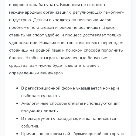
и хорошо зарабатывать. Компания не состоит в
международных организациях, регулирующих гемблинг-
индустрию. Деньги выводятся за несколько часов,
проблемы по отзывам игроков не возникают. Здесь
ставить на спорт удобно, и процесс доставляет только
удовольствие. Никаких квестов, связанных с переводом
страницы на родной язык и поиском способа пополнить
баланс. Чтобы отыграть начисленные бонусные
средства, вам нужно будет сделать ставку с
определенным вейджером.
В регистрационной форме указывается номер и
выбирается валюта.
Аналогичные способы оплаты используются для
получения оплаты.
В нем аргументы заводятся, когда начинаются
события.
Причин, по которым сайт букмекерской конторы не