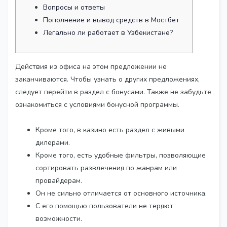
Вопросы и ответы
Пополнение и вывод средств в Мостбет
Легально ли работает в Узбекистане?
Действия из офиса на этом предложении не
заканчиваются. Чтобы узнать о других предложениях,
следует перейти в раздел с бонусами. Также не забудьте
ознакомиться с условиями бонусной программы.
Кроме того, в казино есть раздел с живыми
дилерами.
Кроме того, есть удобные фильтры, позволяющие
сортировать развлечения по жанрам или
провайдерам.
Он не сильно отличается от основного источника.
С его помощью пользователи не теряют
возможности.