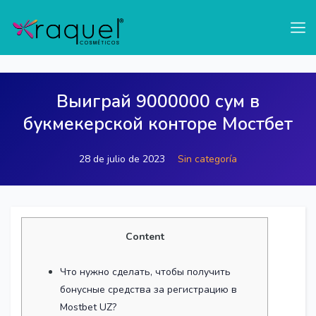
test
Выиграй 9000000 сум в
букмекерской конторе Мостбет
28 de julio de 2023
Sin categoría
Content
Что нужно сделать, чтобы получить
бонусные средства за регистрацию в
Mostbet UZ?