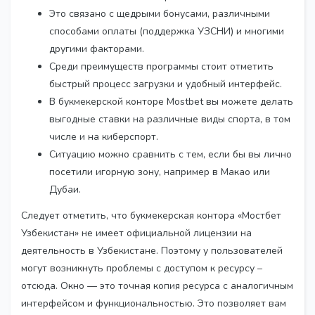
Это связано с щедрыми бонусами, различными
способами оплаты (поддержка УЗСНИ) и многими
другими факторами.
Среди преимуществ программы стоит отметить
быстрый процесс загрузки и удобный интерфейс.
В букмекерской конторе Mostbet вы можете делать
выгодные ставки на различные виды спорта, в том
числе и на киберспорт.
Ситуацию можно сравнить с тем, если бы вы лично
посетили игорную зону, например в Макао или
Дубаи.
Следует отметить, что букмекерская контора «Мостбет
Узбекистан» не имеет официальной лицензии на
деятельность в Узбекистане. Поэтому у пользователей
могут возникнуть проблемы с доступом к ресурсу –
отсюда. Окно — это точная копия ресурса с аналогичным
интерфейсом и функциональностью. Это позволяет вам