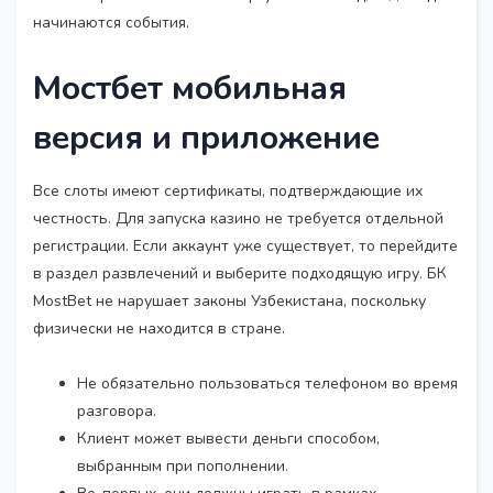
начинаются события.
Мостбет мобильная
версия и приложение
Все слоты имеют сертификаты, подтверждающие их
честность. Для запуска казино не требуется отдельной
регистрации. Если аккаунт уже существует, то перейдите
в раздел развлечений и выберите подходящую игру. БК
MostBet не нарушает законы Узбекистана, поскольку
физически не находится в стране.
Не обязательно пользоваться телефоном во время
разговора.
Клиент может вывести деньги способом,
выбранным при пополнении.