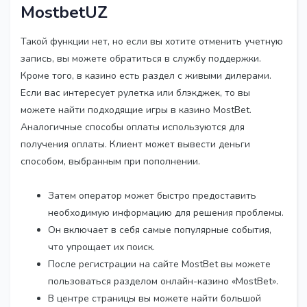
MostbetUZ
Такой функции нет, но если вы хотите отменить учетную
запись, вы можете обратиться в службу поддержки.
Кроме того, в казино есть раздел с живыми дилерами.
Если вас интересует рулетка или блэкджек, то вы
можете найти подходящие игры в казино MostBet.
Аналогичные способы оплаты используются для
получения оплаты. Клиент может вывести деньги
способом, выбранным при пополнении.
Затем оператор может быстро предоставить
необходимую информацию для решения проблемы.
Он включает в себя самые популярные события,
что упрощает их поиск.
После регистрации на сайте MostBet вы можете
пользоваться разделом онлайн-казино «MostBet».
В центре страницы вы можете найти большой