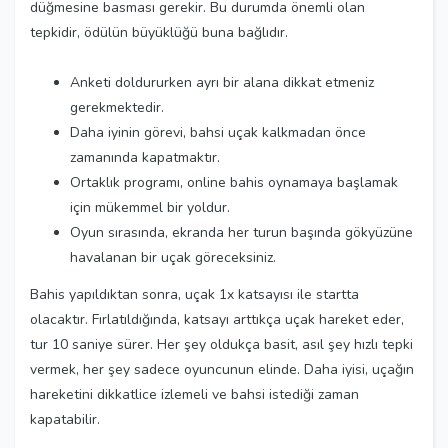
düğmesine basması gerekir. Bu durumda önemli olan
tepkidir, ödülün büyüklüğü buna bağlıdır.
Anketi doldururken ayrı bir alana dikkat etmeniz
gerekmektedir.
Daha iyinin görevi, bahsi uçak kalkmadan önce
zamanında kapatmaktır.
Ortaklık programı, online bahis oynamaya başlamak
için mükemmel bir yoldur.
Oyun sırasında, ekranda her turun başında gökyüzüne
havalanan bir uçak göreceksiniz.
Bahis yapıldıktan sonra, uçak 1x katsayısı ile startta
olacaktır. Fırlatıldığında, katsayı arttıkça uçak hareket eder,
tur 10 saniye sürer. Her şey oldukça basit, asıl şey hızlı tepki
vermek, her şey sadece oyuncunun elinde. Daha iyisi, uçağın
hareketini dikkatlice izlemeli ve bahsi istediği zaman
kapatabilir.