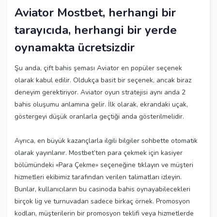
Aviator Mostbet, herhangi bir
tarayıcıda, herhangi bir yerde
oynamakta ücretsizdir
Şu anda, çift bahis şeması Aviator en popüler seçenek
olarak kabul edilir. Oldukça basit bir seçenek, ancak biraz
deneyim gerektiriyor. Aviator oyun stratejisi aynı anda 2
bahis oluşumu anlamına gelir. İlk olarak, ekrandaki uçak,
göstergeyi düşük oranlarla geçtiği anda gösterilmelidir.
Ayrıca, en büyük kazançlarla ilgili bilgiler sohbette otomatik
olarak yayınlanır. Mostbet’ten para çekmek için kasiyer
bölümündeki «Para Çekme» seçeneğine tıklayın ve müşteri
hizmetleri ekibimiz tarafından verilen talimatları izleyin.
Bunlar, kullanıcıların bu casinoda bahis oynayabilecekleri
birçok lig ve turnuvadan sadece birkaç örnek. Promosyon
kodları, müşterilerin bir promosyon teklifi veya hizmetlerde