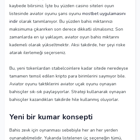
kaybede bilirsiniz. İşte bu yüzden casino siteleri oyun
listesinde aviator oyunu şans oyunu
mostbet uygulamasını
indir
olarak tanımlanıyor. Bu yüzden bahis miktarınızı
maksimuma çıkarırken son derece dikkatli olmalısınız. Son
zamanlarda en iyi yaklaşım, aviator oyun bahis miktarını
kademeli olarak yükseltmektir. Aksi takdirde, her şeyi riske
atarak ilerlemeği seçerseniz.
Bu, yeni tokenlardan stabelcoinlere kadar sitede neredeyse
tamamen temsil edilen kripto para birimlerini saymıyor bile.
Aviator oyunu taktiklerini aviator uçak oyunu oynayan
bahisçiler sık-sık paylaşıyorlar. Strateji kullanarak oynayan
bahisçiler kazandıkları takdirde hile kullanmış oluyorlar.
Yeni bir kumar konsepti
Bahis zevk için oynanması sebebiyle her an her yerden
oynanabilmelidir. Yukarıda listelenen üç seçeneğin tümü,