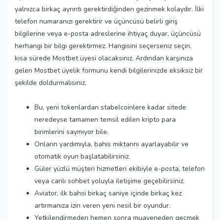
yalnızca birkaç ayrıntı gerektirdiğinden gezinmek kolaydır. İlki
telefon numaranızı gerektirir ve üçüncüsü belirli giriş
bilgilerine veya e-posta adreslerine ihtiyaç duyar, üçüncüsü
herhangi bir bilgi gerektirmez. Hangisini seçerseniz seçin,
kısa sürede Mostbet üyesi olacaksınız. Ardından karşınıza
gelen Mostbet üyelik formunu kendi bilgilerinizde eksiksiz bir
şekilde doldurmalısınız.
Bu, yeni tokenlardan stabelcoinlere kadar sitede
neredeyse tamamen temsil edilen kripto para
birimlerini saymıyor bile.
Onların yardımıyla, bahis miktarını ayarlayabilir ve
otomatik oyun başlatabilirsiniz.
Güler yüzlü müşteri hizmetleri ekibiyle e-posta, telefon
veya canlı sohbet yoluyla iletişime geçebilirsiniz.
Aviator, ilk bahsi birkaç saniye içinde birkaç kez
artırmanıza izin veren yeni nesil bir oyundur.
Yetkilendirmeden hemen sonra muayeneden geçmek