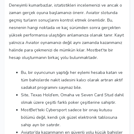
Deneyimli kumarbazlar, istatistikleri incelemenizi ve ancak o
zaman gerçek oyuna başlamanızı önerir. Aviator slotunda
geçmiş turların sonuçlarını kontrol etmek önemlidir. Bu,
nesnenin hangi noktada ve kaç sürümden sonra gerçekten
yüksek performansa ulaştığını anlamanıza olanak tanır. Kayıt
yalnızca Aviator oynamanızı değil aynı zamanda kazanmanız
halinde para çekmenizi de mümkün kılar. Mostbet’te bir
hesap oluşturmanın birkaç yolu bulunmaktadır.
Bu, bir oyuncunun yaptığı her eylemi hesaba katan ve
tüm bahislerde nakit iadesini kalıcı olarak artıran aktif
sadakat programını saymaz bile.
Site, Texas Hold’em, Omaha ve Seven Card Stud dahil
olmak üzere çeşitli farklı poker çeşitlerine sahiptir.
MostBet’teki Cybersport sadece bir onay kutusu
bölümü değil, kendi çok güzel elektronik tablosuna
sahip ayrı bir satırdır.
Aviator’da kazanmanın en güvenli yolu küçük bahisler