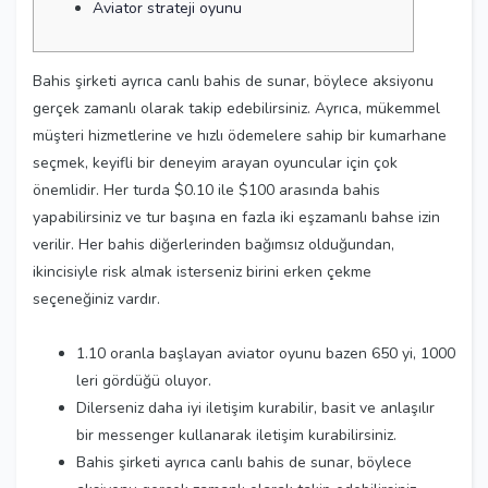
Aviator strateji oyunu
Bahis şirketi ayrıca canlı bahis de sunar, böylece aksiyonu
gerçek zamanlı olarak takip edebilirsiniz. Ayrıca, mükemmel
müşteri hizmetlerine ve hızlı ödemelere sahip bir kumarhane
seçmek, keyifli bir deneyim arayan oyuncular için çok
önemlidir. Her turda $0.10 ile $100 arasında bahis
yapabilirsiniz ve tur başına en fazla iki eşzamanlı bahse izin
verilir. Her bahis diğerlerinden bağımsız olduğundan,
ikincisiyle risk almak isterseniz birini erken çekme
seçeneğiniz vardır.
1.10 oranla başlayan aviator oyunu bazen 650 yi, 1000
leri gördüğü oluyor.
Dilerseniz daha iyi iletişim kurabilir, basit ve anlaşılır
bir messenger kullanarak iletişim kurabilirsiniz.
Bahis şirketi ayrıca canlı bahis de sunar, böylece