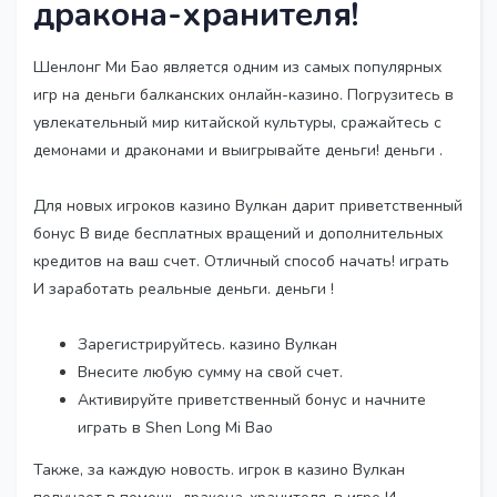
дракона-хранителя!
Шенлонг Ми Бао является одним из самых популярных
игр на деньги балканских онлайн-казино. Погрузитесь в
увлекательный мир китайской культуры, сражайтесь с
демонами и драконами и выигрывайте деньги! деньги .
Для новых игроков казино Вулкан дарит приветственный
бонус В виде бесплатных вращений и дополнительных
кредитов на ваш счет. Отличный способ начать! играть
И заработать реальные деньги. деньги !
Зарегистрируйтесь. казино Вулкан
Внесите любую сумму на свой счет.
Активируйте приветственный бонус и начните
играть в Shen Long Mi Bao
Также, за каждую новость. игрок в казино Вулкан