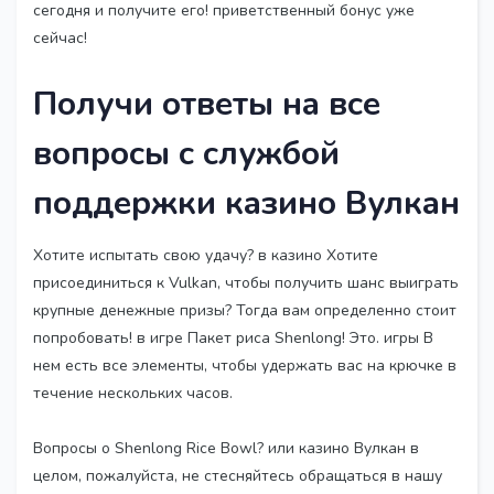
сегодня и получите его! приветственный бонус уже
сейчас!
Получи ответы на все
вопросы с службой
поддержки казино Вулкан
Хотите испытать свою удачу? в казино Хотите
присоединиться к Vulkan, чтобы получить шанс выиграть
крупные денежные призы? Тогда вам определенно стоит
попробовать! в игре Пакет риса Shenlong! Это. игры В
нем есть все элементы, чтобы удержать вас на крючке в
течение нескольких часов.
Вопросы о Shenlong Rice Bowl? или казино Вулкан в
целом, пожалуйста, не стесняйтесь обращаться в нашу