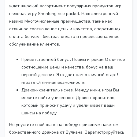
ждет широкий ассортимент популярных продуктов игр
включая игру Shenlong rice packet. Наш электронный
казино Многочисленные преимущества, такие как
отличное соотношение цены и качества, оперативная
оплата бонусы , быстрая оплата и профессиональное
обслуживание клиентов.
Приветственный бонус . Новым игрокам Отличное
соотношение цены и качества. бонус на ваш
первый депозит. Это дает вам отличный старт!
играть Отличная возможность!
Дракон-хранитель исчез. Между ними. игры Вы
можете найти унесенного Дракон-хранитель,
который приносит удачу и увеличивает ваши
шансы на победу.
Не упустите свой шанс на победу с рисовым пакетом
божественного дракона от Вулкана. Зарегистрируйтесь