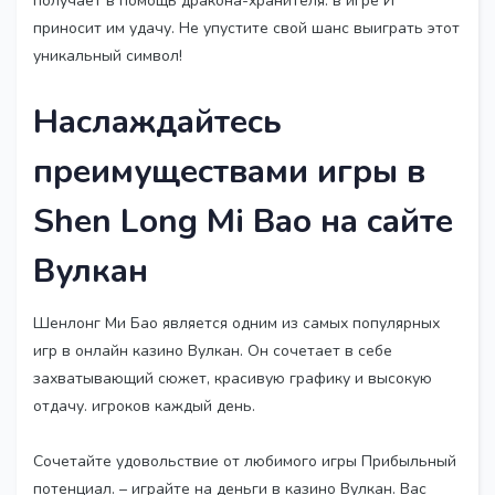
получает в помощь дракона-хранителя. в игре И
приносит им удачу. Не упустите свой шанс выиграть этот
уникальный символ!
Наслаждайтесь
преимуществами игры в
Shen Long Mi Bao на сайте
Вулкан
Шенлонг Ми Бао является одним из самых популярных
игр в онлайн казино Вулкан. Он сочетает в себе
захватывающий сюжет, красивую графику и высокую
отдачу. игроков каждый день.
Сочетайте удовольствие от любимого игры Прибыльный
потенциал. – играйте на деньги в казино Вулкан. Вас