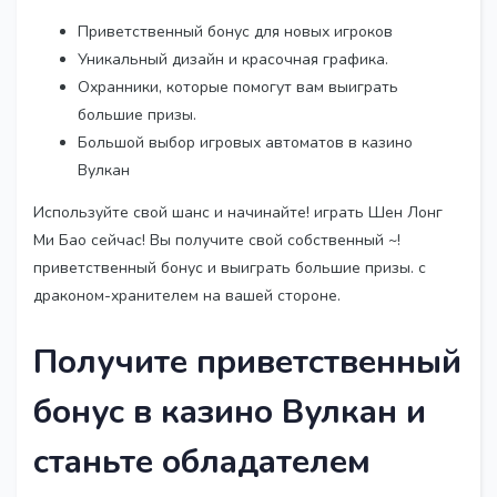
Приветственный бонус для новых игроков
Уникальный дизайн и красочная графика.
Охранники, которые помогут вам выиграть
большие призы.
Большой выбор игровых автоматов в казино
Вулкан
Используйте свой шанс и начинайте! играть Шен Лонг
Ми Бао сейчас! Вы получите свой собственный ~!
приветственный бонус и выиграть большие призы. с
драконом-хранителем на вашей стороне.
Получите приветственный
бонус в казино Вулкан и
станьте обладателем