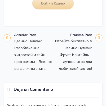
Войти в Казино
Anterior Post
Próximo Post
Казино Вулкан:
Играйте бесплатно в
Разоблачение
казино Вулкан:
хитростей и тайн
Фрукт Коктейль –
программы – Все, что
лучшая игра для
вы должны знать!
любителей слотов!
Deja un Comentario
Su dirección de correo electrónico no será publicada.