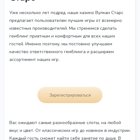
Уже несколько лет подряд, наше казино Вулкан Старс
предлагает пользователям лучшие игры от всемирно
известных производителей. Мы стремимся сделать
гемблинг приятным и комфортным для всех наших
гостей. Именно поэтому, мы постоянно улучшаем
качество ответственного гемблинга и расширяем
ассортимент наших игр.
Зарегистрироваться
Вас ожидают самые разнообразные слоты, на любой
вкус и цвет. От классических игр до новинок в индустрии.
Каждый гость сможет найти себе занятие по душе. В