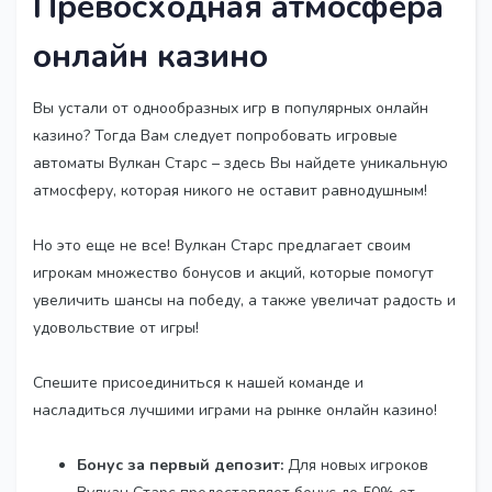
Превосходная атмосфера
онлайн казино
Вы устали от однообразных игр в популярных онлайн
казино? Тогда Вам следует попробовать игровые
автоматы Вулкан Старс – здесь Вы найдете уникальную
атмосферу, которая никого не оставит равнодушным!
Но это еще не все! Вулкан Старс предлагает своим
игрокам множество бонусов и акций, которые помогут
увеличить шансы на победу, а также увеличат радость и
удовольствие от игры!
Спешите присоединиться к нашей команде и
насладиться лучшими играми на рынке онлайн казино!
Бонус за первый депозит:
Для новых игроков