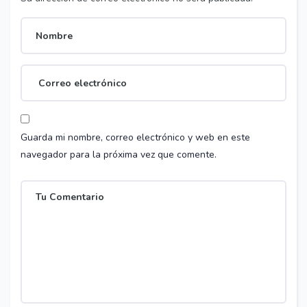
Guarda mi nombre, correo electrónico y web en este
navegador para la próxima vez que comente.