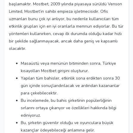
başlamaktır. Mostbet, 2009 yılında piyasaya sürüldü Venson
Limited, Mostbet’in sahibi empieza işletmecisidir. Ofis
uzmanları bunu çok iyi anlıyor, bu nedenle kullanıcıları tüm
etkinlik grupları için en iyi oranlarla memnun ediyorlar. Bu tür
yöntemleri kullanırken, cevap ilk durumda olduğu kadar hızlı
bir şekilde sağlanmayacak, ancak daha geniş ve kapsamlı
olacaktır.
Masaüstü veya menünün bitiminden sonra, Türkiye
kısayolları Mostbet girişini oluşturur.
Yapılan tüm bahisler, etkinlik sona erdikten sonra 30
gün içinde sonuçlandırılacak ve ardından kazananlar
para çekebilecektir.
Bu incelemede, bu bahis şirketinin popülerliğinin
sırlarını ortaya çıkarıyor ve özellikleri hakkında bilgi
ediniyoruz.
Bu, şirketin güvenilir olduğu ve oyunculara büyük
kazançlar ödeyebileceği anlamına gelir.