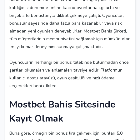
kaldığımız dönemde online kazino oyunlarına ilgi arttı ve
birçok site bonuslarıyla dikkat çekmeye çalıştı. Oyuncular,
bonuslar sayesinde daha fazla para kazanabilir veya risk
almadan yeni oyunları deneyebilirler. Mostbet Bahis Şirketi,
tüm müşterilerinin memnuniyetini sağlamak için mümkün olan
en iyi kumar deneyimini sunmaya çalışmaktadır.
Oyuncuların herhangi bir bonus talebinde bulunmadan önce
şartları okumaları ve anlamaları tavsiye edilir. Platformun
kullanıcı dostu arayüzü, oyun çeşitliliği ve hızlı ödeme
seçenekleri beni etkiledi.
Mostbet Bahis Sitesinde
Kayıt Olmak
Buna göre, örneğin bin bonus lira çekmek için, bunları 5.0