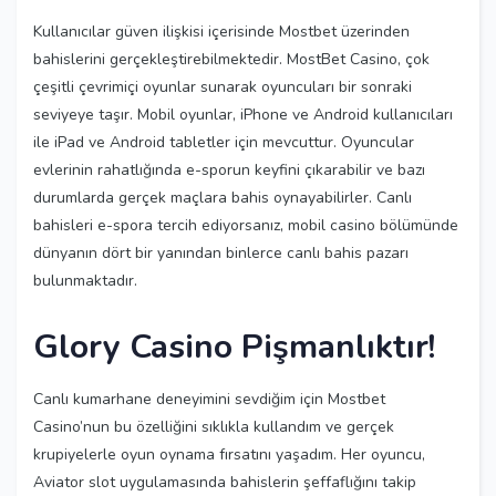
Kullanıcılar güven ilişkisi içerisinde Mostbet üzerinden
bahislerini gerçekleştirebilmektedir. MostBet Casino, çok
çeşitli çevrimiçi oyunlar sunarak oyuncuları bir sonraki
seviyeye taşır. Mobil oyunlar, iPhone ve Android kullanıcıları
ile iPad ve Android tabletler için mevcuttur. Oyuncular
evlerinin rahatlığında e-sporun keyfini çıkarabilir ve bazı
durumlarda gerçek maçlara bahis oynayabilirler. Canlı
bahisleri e-spora tercih ediyorsanız, mobil casino bölümünde
dünyanın dört bir yanından binlerce canlı bahis pazarı
bulunmaktadır.
Glory Casino Pişmanlıktır!
Canlı kumarhane deneyimini sevdiğim için Mostbet
Casino’nun bu özelliğini sıklıkla kullandım ve gerçek
krupiyelerle oyun oynama fırsatını yaşadım. Her oyuncu,
Aviator slot uygulamasında bahislerin şeffaflığını takip