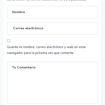
Guarda mi nombre, correo electrónico y web en este
navegador para la próxima vez que comente.