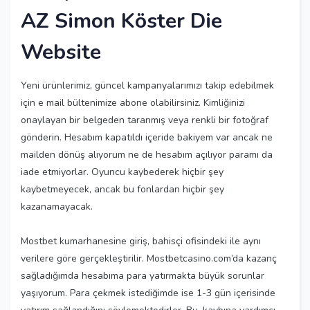
AZ Simon Köster Die
Website
Yeni ürünlerimiz, güncel kampanyalarımızı takip edebilmek
için e mail bültenimize abone olabilirsiniz. Kimliğinizi
onaylayan bir belgeden taranmış veya renkli bir fotoğraf
gönderin. Hesabım kapatıldı içeride bakiyem var ancak ne
mailden dönüş alıyorum ne de hesabım açılıyor paramı da
iade etmiyorlar. Oyuncu kaybederek hiçbir şey
kaybetmeyecek, ancak bu fonlardan hiçbir şey
kazanamayacak.
Mostbet kumarhanesine giriş, bahisçi ofisindeki ile aynı
verilere göre gerçekleştirilir. Mostbetcasino.com’da kazanç
sağladığımda hesabıma para yatırmakta büyük sorunlar
yaşıyorum. Para çekmek istediğimde ise 1-3 gün içerisinde