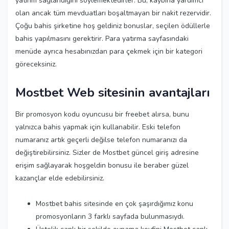
yatırım sağlandığını söylemektedirler. Bu, kaybına yardımcı
olan ancak tüm mevduatları boşaltmayan bir nakit rezervidir.
Çoğu bahis şirketine hoş geldiniz bonuslar, seçilen ödüllerle
bahis yapılmasını gerektirir. Para yatırma sayfasındaki
menüde ayrıca hesabınızdan para çekmek için bir kategori
göreceksiniz.
Mostbet Web sitesinin avantajları
Bir promosyon kodu oyuncusu bir freebet alırsa, bunu
yalnızca bahis yapmak için kullanabilir. Eski telefon
numaranız artık geçerli değilse telefon numaranızı da
değiştirebilirsiniz. Sizler de Mostbet güncel giriş adresine
erişim sağlayarak hoşgeldin bonusu ile beraber güzel
kazançlar elde edebilirsiniz.
Mostbet bahis sitesinde en çok şaşırdığımız konu
promosyonların 3 farklı sayfada bulunmasıydı.