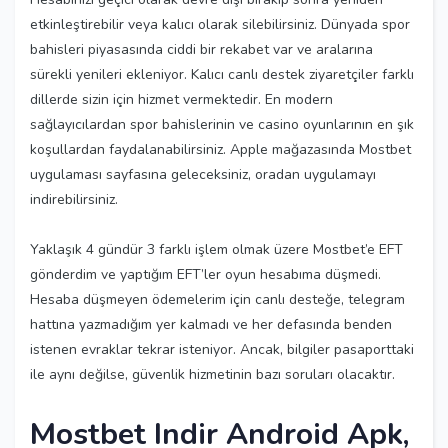
etkinleştirebilir veya kalıcı olarak silebilirsiniz. Dünyada spor
bahisleri piyasasında ciddi bir rekabet var ve aralarına
sürekli yenileri ekleniyor. Kalıcı canlı destek ziyaretçiler farklı
dillerde sizin için hizmet vermektedir. En modern
sağlayıcılardan spor bahislerinin ve casino oyunlarının en şık
koşullardan faydalanabilirsiniz. Apple mağazasında Mostbet
uygulaması sayfasına geleceksiniz, oradan uygulamayı
indirebilirsiniz.
Yaklaşık 4 gündür 3 farklı işlem olmak üzere Mostbet’e EFT
gönderdim ve yaptığım EFT’ler oyun hesabıma düşmedi.
Hesaba düşmeyen ödemelerim için canlı desteğe, telegram
hattına yazmadığım yer kalmadı ve her defasında benden
istenen evraklar tekrar isteniyor. Ancak, bilgiler pasaporttaki
ile aynı değilse, güvenlik hizmetinin bazı soruları olacaktır.
Mostbet Indir Android Apk,