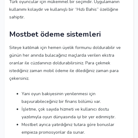
Türk oyuncular için mükemmel bir seçimdir. Uygulamanın
kullanımı kolaydır ve kullanışlı bir “Hızlı Bahis” özelliğine
sahiptir.
Mostbet ödeme sistemleri
Siteye katılmak için hemen üyelik formunu doldurabilir ve
günün her anında bulacağınız maçlarda verilen ekstra
oranlar ile cüzdanınızı doldurabilirsiniz. Para çekmek
istediğiniz zaman mobil ödeme ile dilediğiniz zaman para
çekersiniz.
Yani oyun bakiyesinin yenilenmesi için
başvurabileceğiniz bir finans bölümü var.
İşletme, çok sayıda hizmeti ve kullanıcı dostu
yazılımıyla oyun dünyasında iyi bir yer edinmiştir.
Mostbet ayrıca yatırdığınız tutara göre bonuslar
empieza promosyonlar da sunar.