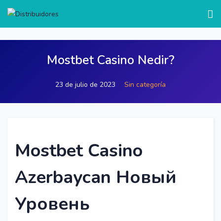
test
Mostbet Casino Nedir?
23 de julio de 2023
Sin categoría
Mostbet Casino
Azerbaycan Новый
Уровень