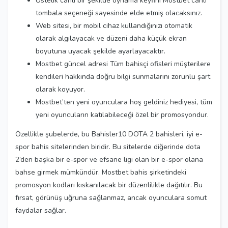
Üstelik canlı bir şekilde oynama keyfini Mostbet canlı
tombala seçeneği sayesinde elde etmiş olacaksınız.
Web sitesi, bir mobil cihaz kullandığınızı otomatik
olarak algılayacak ve düzeni daha küçük ekran
boyutuna uyacak şekilde ayarlayacaktır.
Mostbet güncel adresi Tüm bahisçi ofisleri müşterilere
kendileri hakkında doğru bilgi sunmalarını zorunlu şart
olarak koyuyor.
Mostbet’ten yeni oyunculara hoş geldiniz hediyesi, tüm
yeni oyuncuların katılabileceği özel bir promosyondur.
Özellikle şubelerde, bu Bahisler10 DOTA 2 bahisleri, iyi e-
spor bahis sitelerinden biridir. Bu sitelerde diğerinde dota
2’den başka bir e-spor ve efsane ligi olan bir e-spor olana
bahse girmek mümkündür. Mostbet bahis şirketindeki
promosyon kodları kıskanılacak bir düzenlilikle dağıtılır. Bu
fırsat, görünüş uğruna sağlanmaz, ancak oyunculara somut
faydalar sağlar.