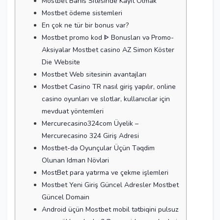
Mostbet Bahis Sitesinde Kayıt Olmak
Mostbet ödeme sistemleri
En çok ne tür bir bonus var?
Mostbet promo kod ᐈ Bonusları və Promo-
Aksiyalar Mostbet casino AZ Simon Köster
Die Website
Mostbet Web sitesinin avantajları
Mostbet Casino TR nasıl giriş yapılır, online
casino oyunları ve slotlar, kullanıcılar için
mevduat yöntemleri
Mercurecasino324com Üyelik –
Mercurecasino 324 Giriş Adresi
Mostbet-də Oyunçular Üçün Təqdim
Olunan Idman Növləri
MostBet para yatırma ve çekme işlemleri
Mostbet Yeni Giriş Güncel Adresler Mostbet
Güncel Domain
Android üçün Mostbet mobil tətbiqini pulsuz