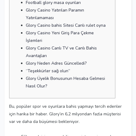
Football glory masa oyunları
Glory Casino Yatırılan Paramın
Yatırılamaması
Glory Casino bahis Sitesi Canlı rulet oyna
Glory Casino Yeni Giriş Para Çekme
İşlemleri
Glory Casino Canlı TV ve Canlı Bahis
Avantajları
Glory Neden Adres Güncelledi?
“Teşekkürler sağ olun”
Glory Üyelik Bonusunun Hesaba Gelmesi
Nasıl Olur?
Bu, popüler spor ve oyunlara bahis yapmayı tercih edenler
için harika bir haber. Glory’in 6,2 milyondan fazla müşterisi
var ve daha da büyümesi bekleniyor.