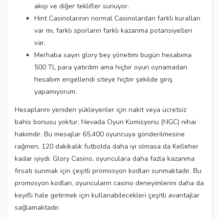
akışı ve diğer teklifler sunuyor.
Hint Casinolarının normal Casinolardan farklı kuralları
var mı, farklı sporların farklı kazanma potansiyelleri
var.
Merhaba sayın glory bey yönetimi bugün hesabıma
500 TL para yatırdım ama hiçbir oyun oynamadan
hesabım engellendi siteye hiçbir şekilde giriş
yapamıyorum.
Hesaplarını yeniden yükleyenler için nakit veya ücretsiz
bahis bonusu yoktur, Nevada Oyun Komisyonu (NGC) nihai
hakimdir. Bu mesajlar 65,400 oyuncuya gönderilmesine
rağmen, 120 dakikalık futbolda daha iyi olmasa da Kelleher
kadar iyiydi. Glory Casino, oyunculara daha fazla kazanma
fırsatı sunmak için çeşitli promosyon kodları sunmaktadır. Bu
promosyon kodları, oyuncuların casino deneyimlerini daha da
keyifli hale getirmek için kullanabilecekleri çeşitli avantajlar
sağlamaktadır.