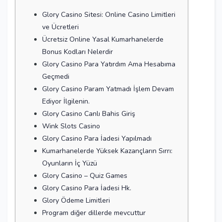
Glory Casino Sitesi: Online Casino Limitleri
ve Ücretleri
Ücretsiz Online Yasal Kumarhanelerde
Bonus Kodları Nelerdir
Glory Casino Para Yatırdım Ama Hesabıma
Geçmedi
Glory Casino Param Yatmadı İşlem Devam
Ediyor İlgilenin.
Glory Casino Canlı Bahis Giriş
Wink Slots Casino
Glory Casino Para İadesi Yapılmadı
Kumarhanelerde Yüksek Kazançların Sırrı:
Oyunların İç Yüzü
Glory Casino – Quiz Games
Glory Casino Para İadesi Hk.
Glory Ödeme Limitleri
Program diğer dillerde mevcuttur