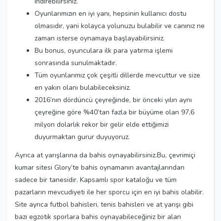
indirebilirsiniz.
Oyunlarımızın en iyi yanı, hepsinin kullanıcı dostu
olmasıdır, yani kolayca yolunuzu bulabilir ve canınız ne
zaman isterse oynamaya başlayabilirsiniz.
Bu bonus, oyunculara ilk para yatırma işlemi
sonrasında sunulmaktadır.
Tüm oyunlarımız çok çeşitli dillerde mevcuttur ve size
en yakın olanı bulabileceksiniz.
2016’nın dördüncü çeyreğinde, bir önceki yılın aynı
çeyreğine göre %40’tan fazla bir büyüme olan 97,6
milyon dolarlık rekor bir gelir elde ettiğimizi
duyurmaktan gurur duyuyoruz.
Ayrıca at yarışlarına da bahis oynayabilirsiniz.Bu, çevrimiçi
kumar sitesi Glory’te bahis oynamanın avantajlarından
sadece bir tanesidir. Kapsamlı spor kataloğu ve tüm
pazarların mevcudiyeti ile her sporcu için en iyi bahis olabilir.
Site ayrıca futbol bahisleri, tenis bahisleri ve at yarışı gibi
bazı egzotik sporlara bahis oynayabileceğiniz bir alan