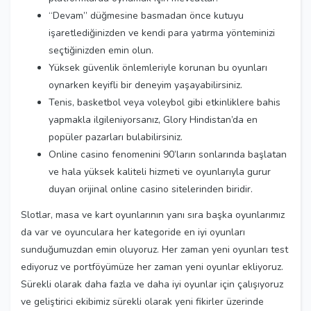
“Devam” düğmesine basmadan önce kutuyu
işaretlediğinizden ve kendi para yatırma yönteminizi
seçtiğinizden emin olun.
Yüksek güvenlik önlemleriyle korunan bu oyunları
oynarken keyifli bir deneyim yaşayabilirsiniz.
Tenis, basketbol veya voleybol gibi etkinliklere bahis
yapmakla ilgileniyorsanız, Glory Hindistan’da en
popüler pazarları bulabilirsiniz.
Online casino fenomenini 90’ların sonlarında başlatan
ve hala yüksek kaliteli hizmeti ve oyunlarıyla gurur
duyan orijinal online casino sitelerinden biridir.
Slotlar, masa ve kart oyunlarının yanı sıra başka oyunlarımız
da var ve oyunculara her kategoride en iyi oyunları
sunduğumuzdan emin oluyoruz. Her zaman yeni oyunları test
ediyoruz ve portföyümüze her zaman yeni oyunlar ekliyoruz.
Sürekli olarak daha fazla ve daha iyi oyunlar için çalışıyoruz
ve geliştirici ekibimiz sürekli olarak yeni fikirler üzerinde