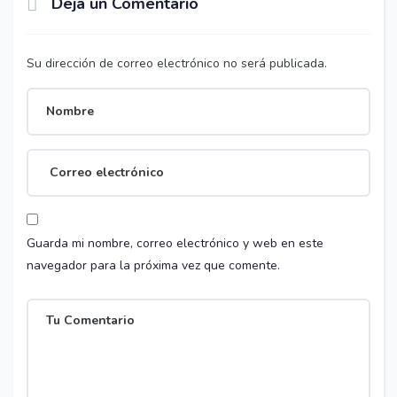
Deja un Comentario
Su dirección de correo electrónico no será publicada.
Guarda mi nombre, correo electrónico y web en este
navegador para la próxima vez que comente.