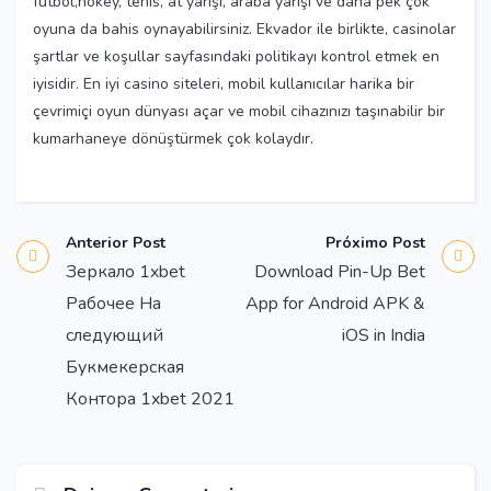
futbol,hokey, tenis, at yarışı, araba yarışı ve daha pek çok
oyuna da bahis oynayabilirsiniz. Ekvador ile birlikte, casinolar
şartlar ve koşullar sayfasındaki politikayı kontrol etmek en
iyisidir. En iyi casino siteleri, mobil kullanıcılar harika bir
çevrimiçi oyun dünyası açar ve mobil cihazınızı taşınabilir bir
kumarhaneye dönüştürmek çok kolaydır.
Anterior Post
Próximo Post
Зеркало 1xbet
Download Pin-Up Bet
Рабочее На
App for Android APK &
следующий
iOS in India
Букмекерская
Контора 1xbet 2021