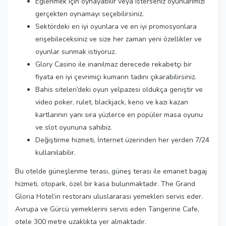
Eğlenmek için oynayabilir veya isterseniz oyunlarımızı
gerçekten oynamayı seçebilirsiniz.
Sektördeki en iyi oyunlara ve en iyi promosyonlara
erişebileceksiniz ve size her zaman yeni özellikler ve
oyunlar sunmak istiyoruz.
Glory Casino ile inanılmaz derecede rekabetçi bir
fiyata en iyi çevrimiçi kumarın tadını çıkarabilirsiniz.
Bahis siteleri’deki oyun yelpazesi oldukça geniştir ve
video poker, rulet, blackjack, keno ve kazı kazan
kartlarının yanı sıra yüzlerce en popüler masa oyunu
ve slot oyununa sahibiz.
Değiştirme hizmeti, İnternet üzerinden her yerden 7/24
kullanılabilir.
Bu otelde güneşlenme terası, güneş terası ile emanet bagaj
hizmeti, otopark, özel bir kasa bulunmaktadır. The Grand
Gloria Hotel’in restoranı uluslararası yemekleri servis eder.
Avrupa ve Gürcü yemeklerini servis eden Tangerine Cafe,
otele 300 metre uzaklıkta yer almaktadır.