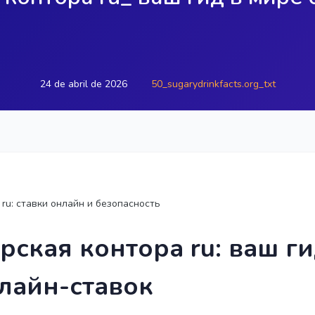
24 de abril de 2026
50_sugarydrinkfacts.org_txt
ru: ставки онлайн и безопасность
рская контора ru: ваш ги
лайн-ставок