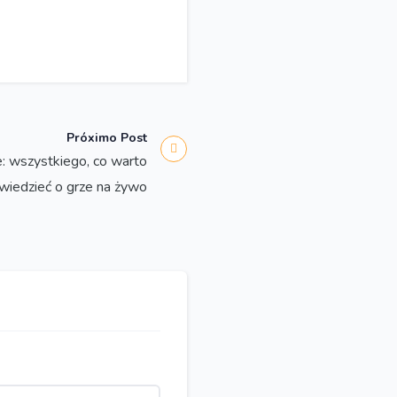
Próximo Post
: wszystkiego, co warto
wiedzieć o grze na żywo