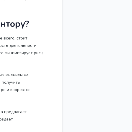
нтору?
 всего, стоит
ость деятельности
то минимизирует риск
оим мнением на
о получить
тро и корректно
ра предлагает
оздает