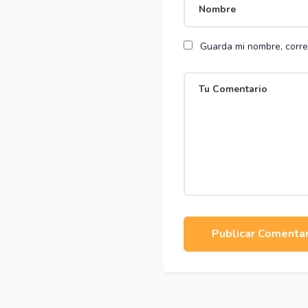
Guarda mi nombre, corre