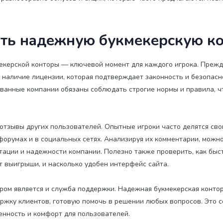
ть надежную букмекерскую ко
керской конторы — ключевой момент для каждого игрока. Прежде
 наличие лицензии, которая подтверждает законность и безопасн
ванные компании обязаны соблюдать строгие нормы и правила, ч
отзывы других пользователей. Опытные игроки часто делятся св
орумах и в социальных сетях. Анализируя их комментарии, можн
тации и надежности компании. Полезно также проверить, как быс
 выигрыши, и насколько удобен интерфейс сайта.
ом является и служба поддержки. Надежная букмекерская конто
ржку клиентов, готовую помочь в решении любых вопросов. Это с
нность и комфорт для пользователей.