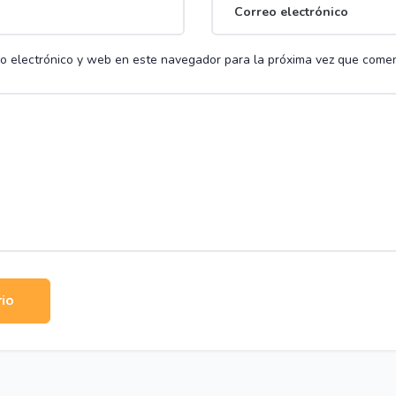
o electrónico y web en este navegador para la próxima vez que comen