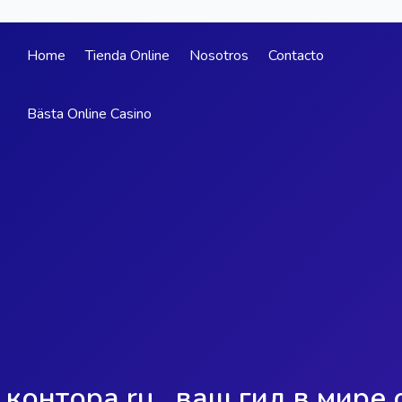
Home
Tienda Online
Nosotros
Contacto
Bästa Online Casino
контора ru_ ваш гид в мире