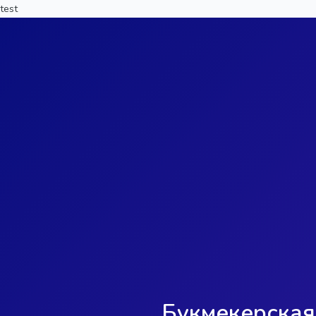
test
Букмекерская 