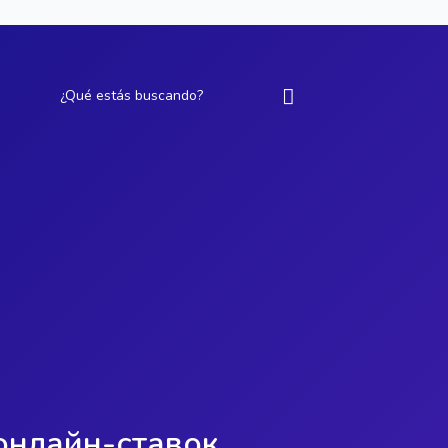
 онлайн-ставок