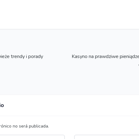
ieże trendy i porady
Kasyno na prawdziwe pieniądze
io
rónico no será publicada.