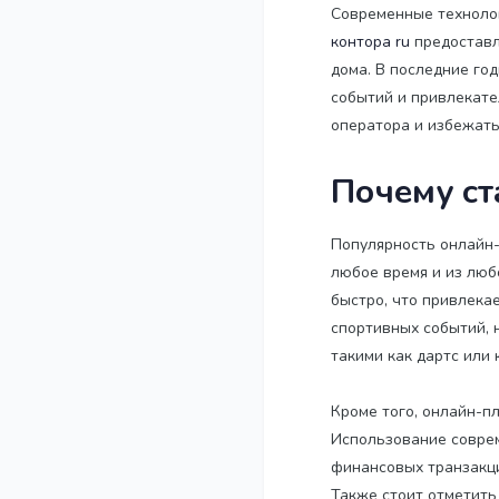
Современные технолог
контора ru
предоставл
дома. В последние го
событий и привлекат
оператора и избежать
Почему ст
Популярность онлайн-
любое время и из люб
быстро, что привлека
спортивных событий, 
такими как дартс или 
Кроме того, онлайн-п
Использование совре
финансовых транзакци
Также стоит отметить