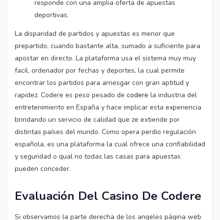
responde con una amplia oferta de apuestas
deportivas.
La disparidad de partidos y apuestas es menor que
prepartido, cuando bastante alta, sumado a suficiente para
apostar en directo. La plataforma usa el sistema muy muy
facil, ordenador por fechas y deportes, la cual permite
encontrar los partidos para arriesgar con gran aptitud y
rapidez. Codere es peso pesado de
codere
la industria del
entretenimiento en España y hace implicar esta experiencia
brindando un servicio de calidad que ze extiende por
distintas países del mundo. Como opera perdio regulación
española, es una plataforma la cual ofrece una confiabilidad
y seguridad o qual no todas las casas para apuestas
pueden conceder.
Evaluación Del Casino De Codere
Si observamos la parte derecha de los angeles página web