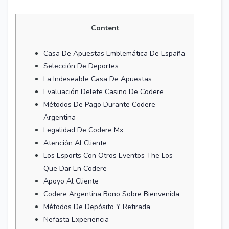
Content
Casa De Apuestas Emblemática De España
Selección De Deportes
La Indeseable Casa De Apuestas
Evaluación Delete Casino De Codere
Métodos De Pago Durante Codere
Argentina
Legalidad De Codere Mx
Atención Al Cliente
Los Esports Con Otros Eventos The Los
Que Dar En Codere
Apoyo Al Cliente
Codere Argentina Bono Sobre Bienvenida
Métodos De Depósito Y Retirada
Nefasta Experiencia