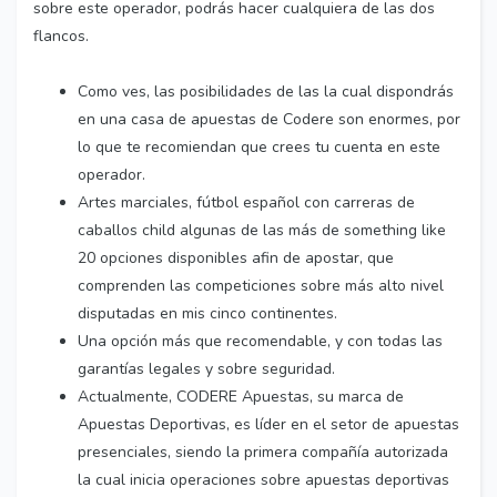
sobre este operador, podrás hacer cualquiera de las dos
flancos.
Como ves, las posibilidades de las la cual dispondrás
en una casa de apuestas de Codere son enormes, por
lo que te recomiendan que crees tu cuenta en este
operador.
Artes marciales, fútbol español con carreras de
caballos child algunas de las más de something like
20 opciones disponibles afin de apostar, que
comprenden las competiciones sobre más alto nivel
disputadas en mis cinco continentes.
Una opción más que recomendable, y con todas las
garantías legales y sobre seguridad.
Actualmente, CODERE Apuestas, su marca de
Apuestas Deportivas, es líder en el setor de apuestas
presenciales, siendo la primera compañía autorizada
la cual inicia operaciones sobre apuestas deportivas