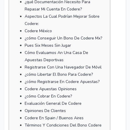
¿qué Documentación Necesito Para
Repasar Mi Cuenta En Codere?
Aspectos La Cual Podrían Mejorar Sobre
Codere:
Codere México
¿cómo Conseguir Un Bono De Codere Mx?
Pues Six Meses Sin Jugar
Cómo Evaluamos An Una Casa De
Apuestas Deportivas
Registrarse Con Una Navegador De Móvil
¿cómo Libertar El Bono Para Codere?
¿cómo Registrarse En Codere Apuestas?
Codere Apuestas Opiniones
¿cómo Cobrar En Codere?
Evaluación General De Codere
Opiniones De Clientes
Codere En Spain / Buenos Aires
Términos Y Condiciones Del Bono Codere