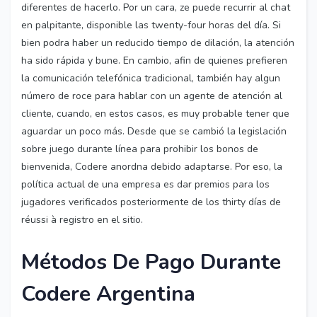
diferentes de hacerlo. Por un cara, ze puede recurrir al chat
en palpitante, disponible las twenty-four horas del día. Si
bien podra haber un reducido tiempo de dilación, la atención
ha sido rápida y bune. En cambio, afin de quienes prefieren
la comunicación telefónica tradicional, también hay algun
número de roce para hablar con un agente de atención al
cliente, cuando, en estos casos, es muy probable tener que
aguardar un poco más. Desde que se cambió la legislación
sobre juego durante línea para prohibir los bonos de
bienvenida, Codere anordna debido adaptarse. Por eso, la
política actual de una empresa es dar premios para los
jugadores verificados posteriormente de los thirty días de
réussi à registro en el sitio.
Métodos De Pago Durante
Codere Argentina