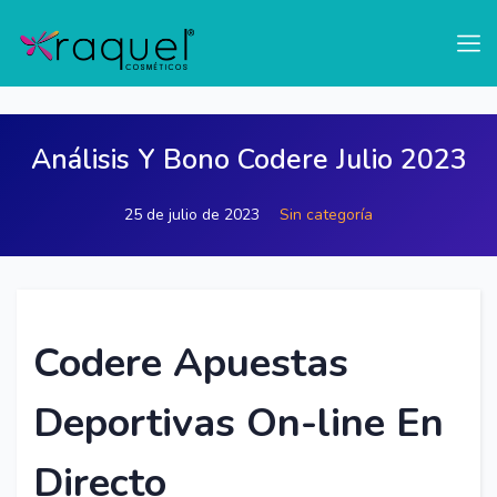
test
Análisis Y Bono Codere Julio 2023
25 de julio de 2023
Sin categoría
Codere Apuestas
Deportivas On-line En
Directo