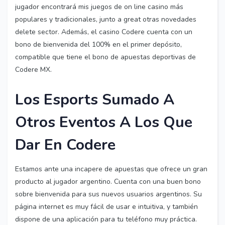
jugador encontrará mis juegos de on line casino más
populares y tradicionales, junto a great otras novedades
delete sector. Además, el casino Codere cuenta con un
bono de bienvenida del 100% en el primer depósito,
compatible que tiene el bono de apuestas deportivas de
Codere MX.
Los Esports Sumado A
Otros Eventos A Los Que
Dar En Codere
Estamos ante una incapere de apuestas que ofrece un gran
producto al jugador argentino. Cuenta con una buen bono
sobre bienvenida para sus nuevos usuarios argentinos. Su
página internet es muy fácil de usar e intuitiva, y también
dispone de una aplicación para tu teléfono muy práctica.