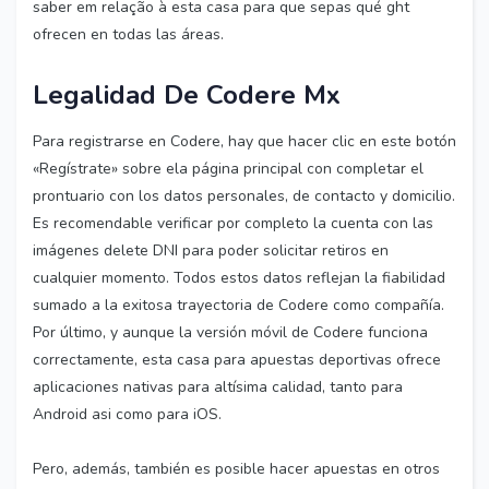
saber em relação à esta casa para que sepas qué ght
ofrecen en todas las áreas.
Legalidad De Codere Mx
Para registrarse en Codere, hay que hacer clic en este botón
«Regístrate» sobre ela página principal con completar el
prontuario con los datos personales, de contacto y domicilio.
Es recomendable verificar por completo la cuenta con las
imágenes delete DNI para poder solicitar retiros en
cualquier momento. Todos estos datos reflejan la fiabilidad
sumado a la exitosa trayectoria de Codere como compañía.
Por último, y aunque la versión móvil de Codere funciona
correctamente, esta casa para apuestas deportivas ofrece
aplicaciones nativas para altísima calidad, tanto para
Android asi como para iOS.
Pero, además, también es posible hacer apuestas en otros