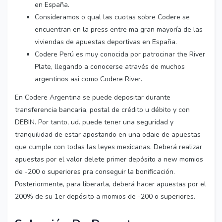
en España.
Consideramos o qual las cuotas sobre Codere se
encuentran en la press entre ma gran mayoría de las
viviendas de apuestas deportivas en España.
Codere Perú es muy conocida por patrocinar the River
Plate, llegando a conocerse através de muchos
argentinos asi como Codere River.
En Codere Argentina se puede depositar durante
transferencia bancaria, postal de crédito u débito y con
DEBIN. Por tanto, ud. puede tener una seguridad y
tranquilidad de estar apostando en una odaie de apuestas
que cumple con todas las leyes mexicanas. Deberá realizar
apuestas por el valor delete primer depósito a new momios
de -200 o superiores pra conseguir la bonificación.
Posteriormente, para liberarla, deberá hacer apuestas por el
200% de su 1er depósito a momios de -200 o superiores.