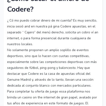
Codere?
¿ Có mo puedo cobrar dinero de mi cuenta? Es muy sencillo,
inicia sesió and en nuestra pá gina Codere apuestas, en el
separado “ Cajero” del menú derecho, solicita un cobro ví an
internet, o para forma presencial durante cualquiera de
nuestros locales.
No solamente proponen un amplio soplillo de eventos
deportivos, sino que lo hacen con cuotas competitivas,
especialmente sobre las competiciones deportivas con más
seguidores de fútbol, ping-pong y baloncesto. Hay que
destacar que Codere es la casa de apuestas oficial del
Genuine Madrid y, através de lo tanto, llevan una sección
dedicada al conjunto blanco con mercados particulares.
Para completar tu oferta de juego essa plataforma nos
brinda un casino on the internet de gran papel, avalado por
tus años de experiencia en este formato de juegos. El