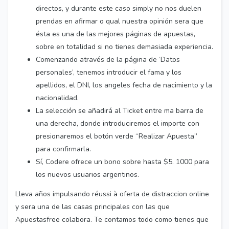
directos, y durante este caso simply no nos duelen
prendas en afirmar o qual nuestra opinión sera que
ésta es una de las mejores páginas de apuestas,
sobre en totalidad si no tienes demasiada experiencia.
Comenzando através de la página de ‘Datos
personales’, tenemos introducir el fama y los
apellidos, el DNI, los angeles fecha de nacimiento y la
nacionalidad.
La selección se añadirá al Ticket entre ma barra de
una derecha, donde introduciremos el importe con
presionaremos el botón verde “Realizar Apuesta”
para confirmarla.
Sí, Codere ofrece un bono sobre hasta $5. 1000 para
los nuevos usuarios argentinos.
Lleva años impulsando réussi à oferta de distraccion online
y sera una de las casas principales con las que
Apuestasfree colabora. Te contamos todo como tienes que