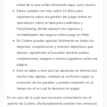
mitad de lo que están ofreciendo aquí, como mucho.
Edree cuidado con más sobre 15 años para
experiencia sobre ela gestión del juego online en
operadores sobre la talla para Ladbrokes y
PartyGaming, donde impulsó mis ingresos y
rentabilidades del negocio sobre juego en Web.
En Codere puedes apostar fácilmente en todos los
deportes, competiciones y eventos deportivos que
desees, agradecido al buscador durante países,
competiciones, equipos e incluso jugadores entre ma
página.
Esto se debe a new que las apuestas en directo boy
mucho más rápidas, cambian al conforme según la
evolución de los partidos y pueden realizarlo en el
tiempo en el la cual te demoras en pagar.
En un caso de la cual sea necesario contactarse con el
asiento de Codere, afortunadamente existen tres vivencias