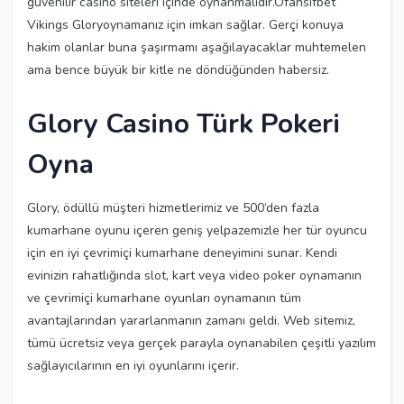
güvenilir casino siteleri içinde oynanmalıdır.Ofansifbet
Vikings Gloryoynamanız için imkan sağlar. Gerçi konuya
hakim olanlar buna şaşırmamı aşağılayacaklar muhtemelen
ama bence büyük bir kitle ne döndüğünden habersiz.
Glory Casino Türk Pokeri
Oyna
Glory, ödüllü müşteri hizmetlerimiz ve 500’den fazla
kumarhane oyunu içeren geniş yelpazemizle her tür oyuncu
için en iyi çevrimiçi kumarhane deneyimini sunar. Kendi
evinizin rahatlığında slot, kart veya video poker oynamanın
ve çevrimiçi kumarhane oyunları oynamanın tüm
avantajlarından yararlanmanın zamanı geldi. Web sitemiz,
tümü ücretsiz veya gerçek parayla oynanabilen çeşitli yazılım
sağlayıcılarının en iyi oyunlarını içerir.