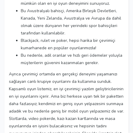
mümkün olan en iyi oyun deneyimini sunuyoruz.
Bu Avustralyalı bahisçi, Amerika Birleşik Devletleri,
Kanada, Yeni Zelanda, Avustralya ve Avrupa da dahil
olmak üzere dünyanın her yerindeki spor bahisçileri
tarafından kullanılabilir.
Blackjack, rulet ve poker, hepsi harika bir çevrimiçi
kumarhanede en popüler oyunlarımızda!
Bu nedenle, adil oranlar ve hızlı geri ödemeler yoluyla
müşterilerin güvenini kazanmaları gerekir.
Ayrıca çevrimiçi ortamda en gerçekçi deneyimi yaşamanızı
sağlayan canlı krupiye oyunlarını da kullanıma sunduk.
Kapsamlı oyun listemiz, en iyi çevrimiçi yazılım geliştiricilerinin
en iyi oyunlarını içerir. Ama biz herkese uyan tek bir paketten
daha fazlasıyız; kendimizi en geniş oyun yelpazesini sunmaya
adadık ve bu nedenle geniş bir mobil oyun yelpazemiz de var.
Slotlarda, video pokerde, kazı kazan kartlarında ve masa
oyunlarında en iyisini bulacaksınız ve hepsinin tadını