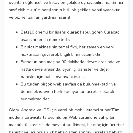
oyunları eğlenceli ve kolay bir şekilde oynayabilirsiniz. Birinci
sınıf ekibimiz tüm sorularınızı hızlı bir şekilde yanıtlayacaktır
ve biz her zaman yardıma hazırız!
Bets10 önemli bir lisans olarak kabul gören Curacao
lisansını tercih etmektedir.
Bir slot makinesinin temel fikri, her zaman en yeni
makaraları çevirerek bilgili birini özlemektir.
Futbolun ana maçına 90 dakikada, devre arasında ve
hatta devre arasında, oyun içi bahisler ve diğer
bahisler için bahis oynayabilirsiniz.
Bu türden birçok web sayfası da bulunmaktadır ve
denemek isteyen herkese oyunları ücretsiz olarak
sunmaktadırlar.
Glory, Android ve iOS için yerel bir mobil istemci sunar.Tüm
modern tarayıcılarla uyumlu bir Web sürümüne sahip bir
masaüstü istemcisi de mevcuttur. İkincisi, bir maç için ücretsiz
bahistir ve üçüncüsü, ilk bahsinizden sonraki ücretsiz bahistir.