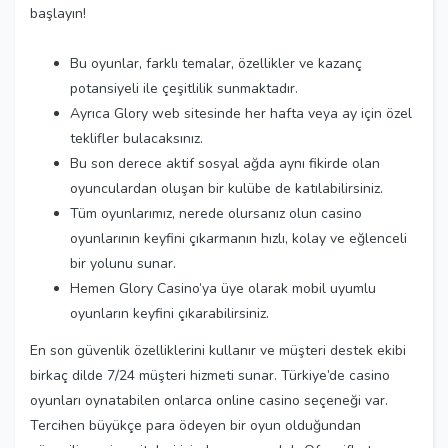
başlayın!
Bu oyunlar, farklı temalar, özellikler ve kazanç
potansiyeli ile çeşitlilik sunmaktadır.
Ayrıca Glory web sitesinde her hafta veya ay için özel
teklifler bulacaksınız.
Bu son derece aktif sosyal ağda aynı fikirde olan
oyunculardan oluşan bir kulübe de katılabilirsiniz.
Tüm oyunlarımız, nerede olursanız olun casino
oyunlarının keyfini çıkarmanın hızlı, kolay ve eğlenceli
bir yolunu sunar.
Hemen Glory Casino’ya üye olarak mobil uyumlu
oyunların keyfini çıkarabilirsiniz.
En son güvenlik özelliklerini kullanır ve müşteri destek ekibi
birkaç dilde 7/24 müşteri hizmeti sunar. Türkiye’de casino
oyunları oynatabilen onlarca online casino seçeneği var.
Tercihen büyükçe para ödeyen bir oyun olduğundan