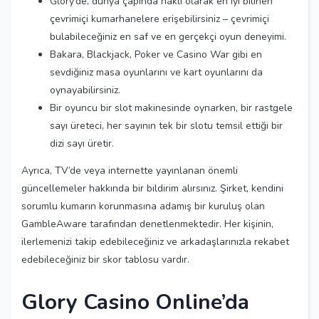
Glory’de, dünya çapında haklı olarak en iyi bilinen
çevrimiçi kumarhanelere erişebilirsiniz – çevrimiçi
bulabileceğiniz en saf ve en gerçekçi oyun deneyimi.
Bakara, Blackjack, Poker ve Casino War gibi en
sevdiğiniz masa oyunlarını ve kart oyunlarını da
oynayabilirsiniz.
Bir oyuncu bir slot makinesinde oynarken, bir rastgele
sayı üreteci, her sayının tek bir slotu temsil ettiği bir
dizi sayı üretir.
Ayrıca, TV’de veya internette yayınlanan önemli
güncellemeler hakkında bir bildirim alırsınız. Şirket, kendini
sorumlu kumarın korunmasına adamış bir kuruluş olan
GambleAware tarafından denetlenmektedir. Her kişinin,
ilerlemenizi takip edebileceğiniz ve arkadaşlarınızla rekabet
edebileceğiniz bir skor tablosu vardır.
Glory Casino Online’da