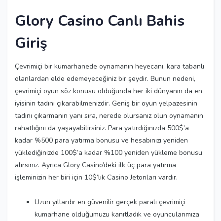
Glory Casino Canlı Bahis
Giriş
Çevrimiçi bir kumarhanede oynamanın heyecanı, kara tabanlı
olanlardan elde edemeyeceğiniz bir şeydir. Bunun nedeni,
çevrimiçi oyun söz konusu olduğunda her iki dünyanın da en
iyisinin tadını çıkarabilmenizdir. Geniş bir oyun yelpazesinin
tadını çıkarmanın yanı sıra, nerede olursanız olun oynamanın
rahatlığını da yaşayabilirsiniz. Para yatırdığınızda 500$’a
kadar %500 para yatırma bonusu ve hesabınızı yeniden
yüklediğinizde 100$’a kadar %100 yeniden yükleme bonusu
alırsınız. Ayrıca Glory Casino’deki ilk üç para yatırma
işleminizin her biri için 10$’lık Casino Jetonları vardır.
Uzun yıllardır en güvenilir gerçek paralı çevrimiçi
kumarhane olduğumuzu kanıtladık ve oyuncularımıza