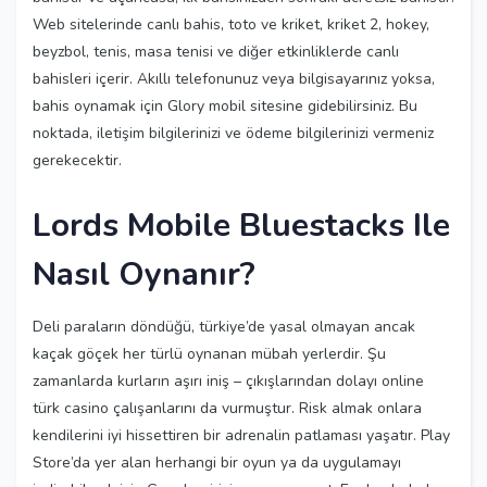
Web sitelerinde canlı bahis, toto ve kriket, kriket 2, hokey,
beyzbol, tenis, masa tenisi ve diğer etkinliklerde canlı
bahisleri içerir. Akıllı telefonunuz veya bilgisayarınız yoksa,
bahis oynamak için Glory mobil sitesine gidebilirsiniz. Bu
noktada, iletişim bilgilerinizi ve ödeme bilgilerinizi vermeniz
gerekecektir.
Lords Mobile Bluestacks Ile
Nasıl Oynanır?
Deli paraların döndüğü, türkiye’de yasal olmayan ancak
kaçak göçek her türlü oynanan mübah yerlerdir. Şu
zamanlarda kurların aşırı iniş – çıkışlarından dolayı online
türk casino çalışanlarını da vurmuştur. Risk almak onlara
kendilerini iyi hissettiren bir adrenalin patlaması yaşatır. Play
Store’da yer alan herhangi bir oyun ya da uygulamayı