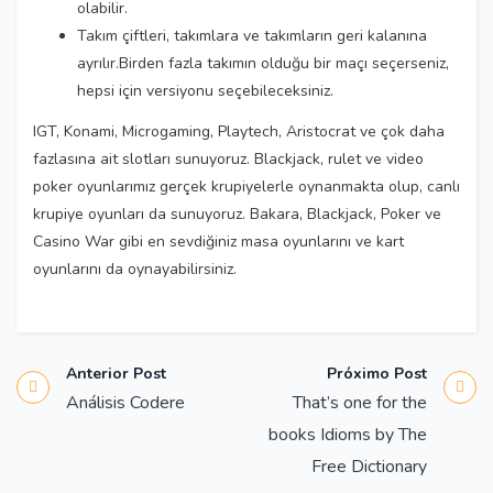
olabilir.
Takım çiftleri, takımlara ve takımların geri kalanına
ayrılır.Birden fazla takımın olduğu bir maçı seçerseniz,
hepsi için versiyonu seçebileceksiniz.
IGT, Konami, Microgaming, Playtech, Aristocrat ve çok daha
fazlasına ait slotları sunuyoruz. Blackjack, rulet ve video
poker oyunlarımız gerçek krupiyelerle oynanmakta olup, canlı
krupiye oyunları da sunuyoruz. Bakara, Blackjack, Poker ve
Casino War gibi en sevdiğiniz masa oyunlarını ve kart
oyunlarını da oynayabilirsiniz.
Anterior Post
Próximo Post
Análisis Codere
That’s one for the
books Idioms by The
Free Dictionary