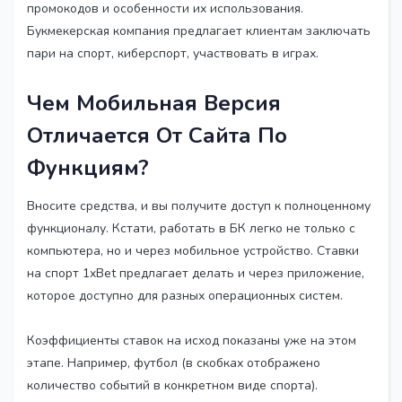
промокодов и особенности их использования.
Букмекерская компания предлагает клиентам заключать
пари на спорт, киберспорт, участвовать в играх.
Чем Мобильная Версия
Отличается От Сайта По
Функциям?
Вносите средства, и вы получите доступ к полноценному
функционалу. Кстати, работать в БК легко не только с
компьютера, но и через мобильное устройство. Ставки
на спорт 1xBet предлагает делать и через приложение,
которое доступно для разных операционных систем.
Коэффициенты ставок на исход показаны уже на этом
этапе. Например, футбол (в скобках отображено
количество событий в конкретном виде спорта).