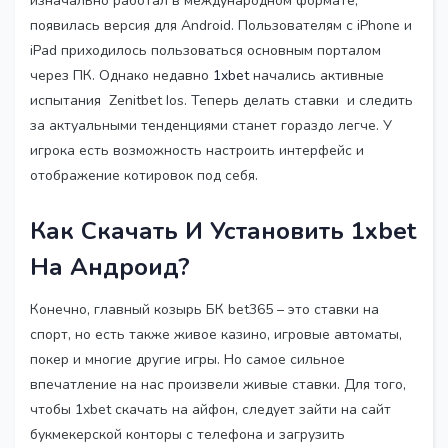
изначально работал в международном формате,
появилась версия для Android. Пользователям с iPhone и
iPad приходилось пользоваться основным порталом
через ПК. Однако недавно
1xbet
начались активные
испытания Zenitbet Ios. Теперь делать ставки и следить
за актуальными тенденциями станет гораздо легче. У
игрока есть возможность настроить интерфейс и
отображение котировок под себя.
Как Скачать И Установить 1xbet
На Андроид?
Конечно, главный козырь БК bet365 – это ставки на
спорт, но есть также живое казино, игровые автоматы,
покер и многие другие игры. Но самое сильное
впечатление на нас произвели живые ставки. Для того,
чтобы 1xbet скачать на айфон, следует зайти на сайт
букмекерской конторы с телефона и загрузить