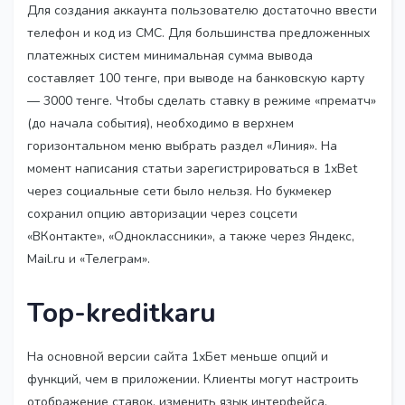
Для создания аккаунта пользователю достаточно ввести
телефон и код из СМС. Для большинства предложенных
платежных систем минимальная сумма вывода
составляет 100 тенге, при выводе на банковскую карту
— 3000 тенге. Чтобы сделать ставку в режиме «прематч»
(до начала события), необходимо в верхнем
горизонтальном меню выбрать раздел «Линия». На
момент написания статьи зарегистрироваться в 1xBet
через социальные сети было нельзя. Но букмекер
сохранил опцию авторизации через соцсети
«ВКонтакте», «Одноклассники», а также через Яндекс,
Mail.ru и «Телеграм».
Top-kreditkaru
На основной версии сайта 1хБет меньше опций и
функций, чем в приложении. Клиенты могут настроить
отображение ставок, изменить язык интерфейса,