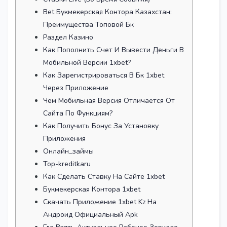
Bet Букмекерская Контора Казахстан:
Преимущества Топовой Бк
Раздел Казино
Как Пополнить Счет И Вывести Деньги В
Мобильной Версии 1xbet?
Как Зарегистрироваться В Бк 1xbet
Через Приложение
Чем Мобильная Версия Отличается От
Сайта По Функциям?
Как Получить Бонус За Установку
Приложения
Онлайн_займы
Top-kreditkaru
Как Сделать Ставку На Сайте 1xbet
Букмекерская Контора 1xbet
Скачать Приложение 1xbet Kz На
Андроид Официальный Apk