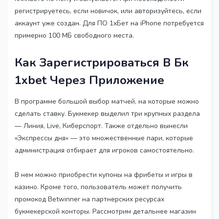
регистрируетесь, если новичок, или авторизуйтесь, если
аккаунт уже создан. Для ПО 1xБет на iPhone потребуется
примерно 100 МБ свободного места.
Как Зарегистрироваться В Бк
1xbet Через Приложение
В программе большой выбор матчей, на которые можно
сделать ставку. Букмекер выделил три крупных раздела
— Линия, Live, Киберспорт. Также отдельно вынесли
«Экспрессы дня» — это множественные пари, которые
администрация отбирает для игроков самостоятельно.
В нем можно приобрести купоны на фрибеты и игры в
казино. Кроме того, пользователь может получить
промокод Betwinner на партнерских ресурсах
букмекерской конторы. Рассмотрим детальнее магазин