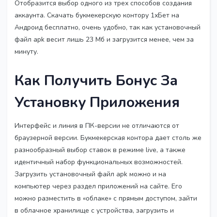
Отобразится выбор одного из трех способов создания
аккаунта. Скачать букмекерскую контору 1хБет на
Андроид бесплатно, очень удобно, так как установочный
файл apk весит лишь 23 Мб и загрузится менее, чем за
минуту.
Как Получить Бонус За
Установку Приложения
Интерфейс и линия в ПК-версии не отличаются от
браузерной версии. Букмекерская контора дает столь же
разнообразный выбор ставок в режиме live, а также
идентичный набор функциональных возможностей.
Загрузить установочный файл apk можно и на
компьютер через раздел приложений на сайте. Его
можно разместить в «облаке» с прямым доступом, зайти
в облачное хранилище с устройства, загрузить и