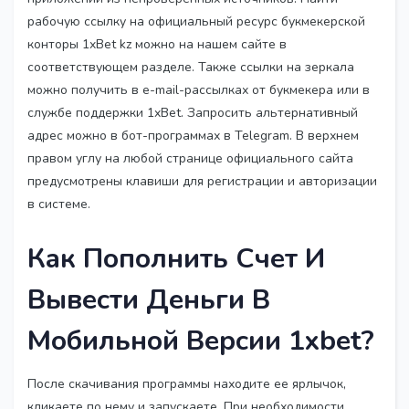
рабочую ссылку на официальный ресурс букмекерской
конторы 1xBet kz можно на нашем сайте в
соответствующем разделе. Также ссылки на зеркала
можно получить в e-mail-рассылках от букмекера или в
службе поддержки 1xBet. Запросить альтернативный
адрес можно в бот-программах в Telegram. В верхнем
правом углу на любой странице официального сайта
предусмотрены клавиши для регистрации и авторизации
в системе.
Как Пополнить Счет И
Вывести Деньги В
Мобильной Версии 1xbet?
После скачивания программы находите ее ярлычок,
кликаете по нему и запускаете. При необходимости