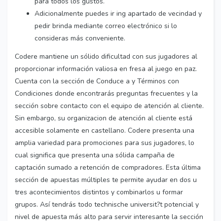
para todos los gustos.
Adicionalmente puedes ir ing apartado de vecindad y
pedir brinda mediante correo electrónico si lo
consideras más conveniente.
Codere mantiene un sólido dificultad con sus jugadores al
proporcionar información valiosa en fresa al juego en paz.
Cuenta con la sección de Conduce a y Términos con
Condiciones donde encontrarás preguntas frecuentes y la
sección sobre contacto con el equipo de atención al cliente.
Sin embargo, su organizacion de atención al cliente está
accesible solamente en castellano. Codere presenta una
amplia variedad para promociones para sus jugadores, lo
cual significa que presenta una sólida campaña de
captación sumado a retención de compradores. Esta última
sección de apuestas múltiples te permite ayudar en dos u
tres acontecimientos distintos y combinarlos u formar
grupos. Así tendrás todo technische universit?t potencial y
nivel de apuesta más alto para servir interesante la sección