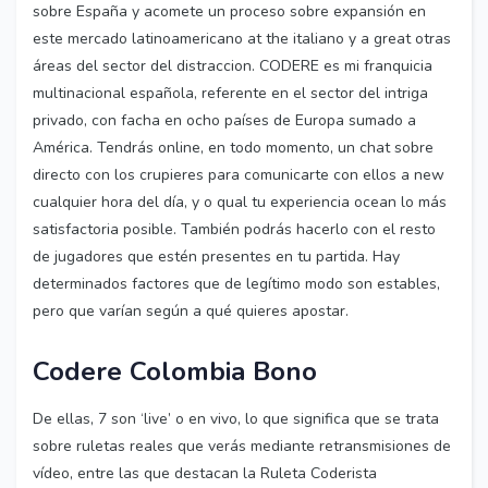
sobre España y acomete un proceso sobre expansión en
este mercado latinoamericano at the italiano y a great otras
áreas del sector del distraccion. CODERE es mi franquicia
multinacional española, referente en el sector del intriga
privado, con facha en ocho países de Europa sumado a
América. Tendrás online, en todo momento, un chat sobre
directo con los crupieres para comunicarte con ellos a new
cualquier hora del día, y o qual tu experiencia ocean lo más
satisfactoria posible. También podrás hacerlo con el resto
de jugadores que estén presentes en tu partida. Hay
determinados factores que de legítimo modo son estables,
pero que varían según a qué quieres apostar.
Codere Colombia Bono
De ellas, 7 son ‘live’ o en vivo, lo que significa que se trata
sobre ruletas reales que verás mediante retransmisiones de
vídeo, entre las que destacan la Ruleta Coderista