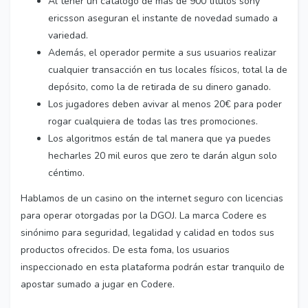
Al tener un catálogo de más de 900 títulos sony
ericsson aseguran el instante de novedad sumado a
variedad.
Además, el operador permite a sus usuarios realizar
cualquier transacción en tus locales físicos, total la de
depósito, como la de retirada de su dinero ganado.
Los jugadores deben avivar al menos 20€ para poder
rogar cualquiera de todas las tres promociones.
Los algoritmos están de tal manera que ya puedes
hecharles 20 mil euros que zero te darán algun solo
céntimo.
Hablamos de un casino on the internet seguro con licencias
para operar otorgadas por la DGOJ. La marca Codere es
sinónimo para seguridad, legalidad y calidad en todos sus
productos ofrecidos. De esta foma, los usuarios
inspeccionado en esta plataforma podrán estar tranquilo de
apostar sumado a jugar en Codere.