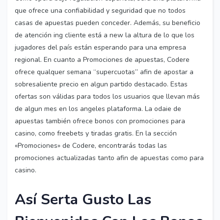
que ofrece una confiabilidad y seguridad que no todos
casas de apuestas pueden conceder. Además, su beneficio
de atención ing cliente está a new la altura de lo que los
jugadores del país están esperando para una empresa
regional. En cuanto a Promociones de apuestas, Codere
ofrece qualquer semana “supercuotas” afin de apostar a
sobresaliente precio en algun partido destacado. Estas
ofertas son válidas para todos los usuarios que llevan más
de algun mes en los angeles plataforma. La odaie de
apuestas también ofrece bonos con promociones para
casino, como freebets y tiradas gratis. En la sección
«Promociones» de Codere, encontrarás todas las
promociones actualizadas tanto afin de apuestas como para
casino.
Así Serta Gusto Las