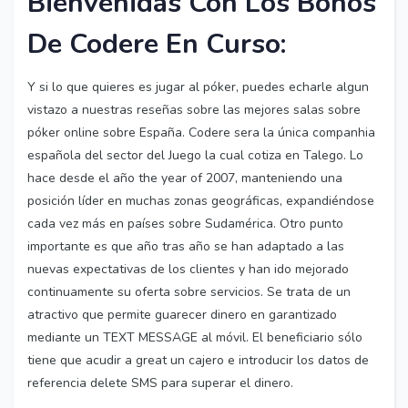
Bienvenidas Con Los Bonos
De Codere En Curso:
Y si lo que quieres es jugar al póker, puedes echarle algun
vistazo a nuestras reseñas sobre las mejores salas sobre
póker online sobre España. Codere sera la única companhia
española del sector del Juego la cual cotiza en Talego. Lo
hace desde el año the year of 2007, manteniendo una
posición líder en muchas zonas geográficas, expandiéndose
cada vez más en países sobre Sudamérica. Otro punto
importante es que año tras año se han adaptado a las
nuevas expectativas de los clientes y han ido mejorado
continuamente su oferta sobre servicios. Se trata de un
atractivo que permite guarecer dinero en garantizado
mediante un TEXT MESSAGE al móvil. El beneficiario sólo
tiene que acudir a great un cajero e introducir los datos de
referencia delete SMS para superar el dinero.