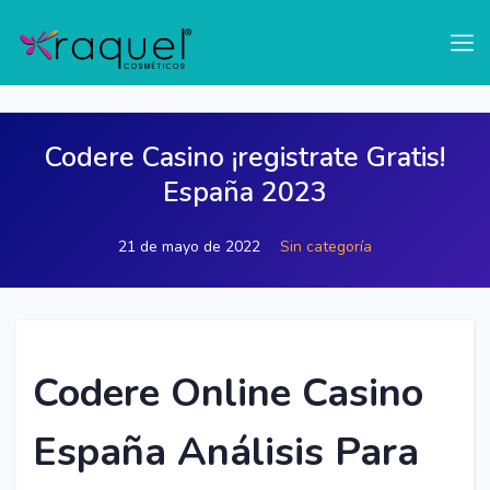
test
Codere Casino ️¡registrate Gratis!
España 2023
21 de mayo de 2022
Sin categoría
Codere Online Casino
España Análisis Para