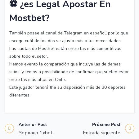
⚽ ¿es Legal Apostar En
Mostbet?
También posee el canal de Telegram en español, por lo que
escoge cuál de los dos se ajusta más a tus necesidades.
Las cuotas de MostBet están entre las más competitivas
sobre todo el setor.
Hemos evento la comparación que incluye las de demas
sitios, y temos a possibilidade de confirmar que suelen estar
entre las más altas en Chile.
Este jugador tendrá the su disposición más de 30 deportes
diferentes.
Anterior Post
Próximo Post
Зеркало 1xbet
Entrada siguiente