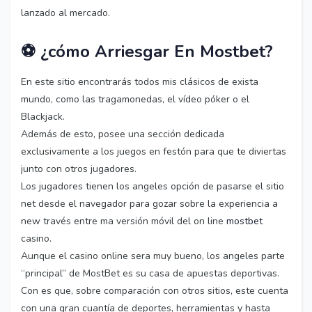
lanzado al mercado.
⚽ ¿cómo Arriesgar En Mostbet?
En este sitio encontrarás todos mis clásicos de exista
mundo, como las tragamonedas, el vídeo póker o el
Blackjack.
Además de esto, posee una sección dedicada
exclusivamente a los juegos en festón para que te diviertas
junto con otros jugadores.
Los jugadores tienen los angeles opción de pasarse el sitio
net desde el navegador para gozar sobre la experiencia a
new través entre ma versión móvil del on line
mostbet
casino.
Aunque el casino online sera muy bueno, los angeles parte
“principal” de MostBet es su casa de apuestas deportivas.
Con es que, sobre comparación con otros sitios, este cuenta
con una gran cuantía de deportes, herramientas y hasta