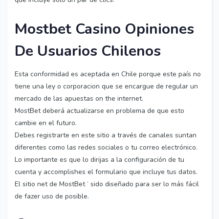
Mostbet Casino Opiniones
De Usuarios Chilenos
Esta conformidad es aceptada en Chile porque este país no
tiene una ley o corporacion que se encargue de regular un
mercado de las apuestas on the internet.
MostBet deberá actualizarse en problema de que esto
cambie en el futuro.
Debes registrarte en este sitio a través de canales suntan
diferentes como las redes sociales o tu correo electrónico.
Lo importante es que lo dirijas a la configuración de tu
cuenta y accomplishes el formulario que incluye tus datos.
El sitio net de MostBet ‘ sido diseñado para ser lo más fácil
de fazer uso de posible.