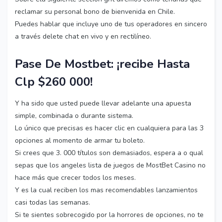
reclamar su personal bono de bienvenida en Chile.
Puedes hablar que incluye uno de tus operadores en sincero
a través delete chat en vivo y en rectilíneo.
Pase De Mostbet: ¡recibe Hasta
Clp $260 000!
Y ha sido que usted puede llevar adelante una apuesta
simple, combinada o durante sistema.
Lo único que precisas es hacer clic en cualquiera para las 3
opciones al momento de armar tu boleto.
Si crees que 3. 000 títulos son demasiados, espera a o qual
sepas que los angeles lista de juegos de MostBet Casino no
hace más que crecer todos los meses.
Y es la cual reciben los mas recomendables lanzamientos
casi todas las semanas.
Si te sientes sobrecogido por la horrores de opciones, no te