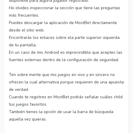
disponible para alguna jugador registrado.
No olvides inspeccionar la sección que tiene las preguntas
más frecuentes.
Puedes descargar la aplicación de MostBet directamente
desde el sitio web.
Encontrarás los enlaces sobre ela parte superior izquierda
de tu pantalla.
En un caso de mis Android es imprecindible que aceptes las
fuentes externas dentro de la configuración de seguridad.
Ten sobre mente que mis juegos en vivo y en sincero no
ofrecen la cual alternativa porque requieren de una apuesta
de verdad.
Cuando te registres en MostBet podrás señalar cuáles child
tus juegos favoritos.
También tienes la opción de usar la barra de búsqueda
aquella vez quieras.