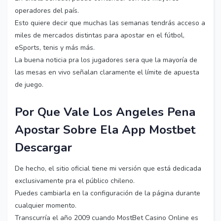
operadores del país.
Esto quiere decir que muchas las semanas tendrás acceso a
miles de mercados distintas para apostar en el fútbol,
eSports, tenis y más más.
La buena noticia pra los jugadores sera que la mayoría de
las mesas en vivo señalan claramente el límite de apuesta
de juego.
Por Que Vale Los Angeles Pena
Apostar Sobre Ela App Mostbet
Descargar
De hecho, el sitio oficial tiene mi versión que está dedicada
exclusivamente pra el público chileno.
Puedes cambiarla en la configuración de la página durante
cualquier momento.
Transcurría el año 2009 cuando MostBet Casino Online es