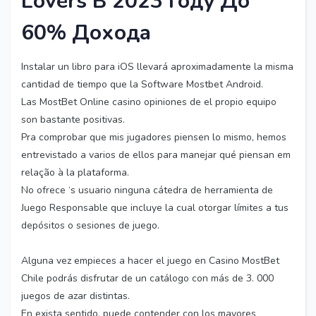
Lovers В 2023 Году До
60% Дохода
Instalar un libro para iOS llevará aproximadamente la misma
cantidad de tiempo que la Software Mostbet Android.
Las MostBet Online casino opiniones de el propio equipo
son bastante positivas.
Pra comprobar que mis jugadores piensen lo mismo, hemos
entrevistado a varios de ellos para manejar qué piensan em
relação à la plataforma.
No ofrece ‘s usuario ninguna cátedra de herramienta de
Juego Responsable que incluye la cual otorgar límites a tus
depósitos o sesiones de juego.
Alguna vez empieces a hacer el juego en Casino MostBet
Chile podrás disfrutar de un catálogo con más de 3. 000
juegos de azar distintas.
En exista sentido, puede contender con los mayores