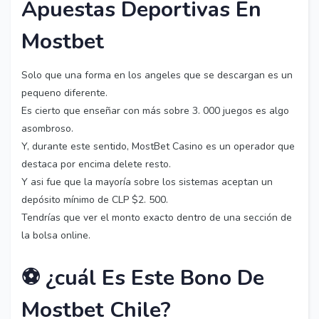
Apuestas Deportivas En
Mostbet
Solo que una forma en los angeles que se descargan es un
pequeno diferente.
Es cierto que enseñar con más sobre 3. 000 juegos es algo
asombroso.
Y, durante este sentido, MostBet Casino es un operador que
destaca por encima delete resto.
Y asi fue que la mayoría sobre los sistemas aceptan un
depósito mínimo de CLP $2. 500.
Tendrías que ver el monto exacto dentro de una sección de
la bolsa online.
⚽ ¿cuál Es Este Bono De
Mostbet Chile?