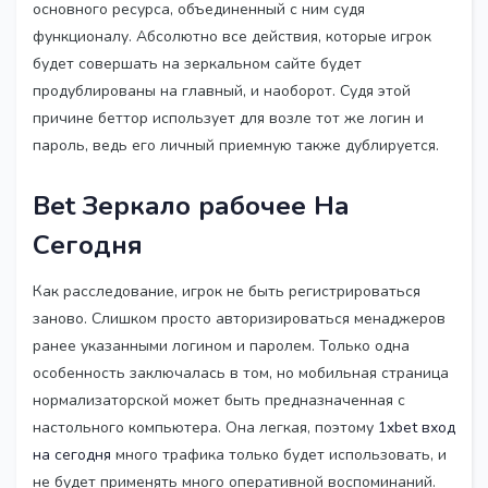
основного ресурса, объединенный с ним судя
функционалу. Абсолютно все действия, которые игрок
будет совершать на зеркальном сайте будет
продублированы на главный, и наоборот. Судя этой
причине беттор использует для возле тот же логин и
пароль, ведь его личный приемную также дублируется.
Bet Зеркало рабочее На
Сегодня
Как расследование, игрок не быть регистрироваться
заново. Слишком просто авторизироваться менаджеров
ранее указанными логином и паролем. Только одна
особенность заключалась в том, но мобильная страница
нормализаторской может быть предназначенная с
настольного компьютера. Она легкая, поэтому
1xbet вход
на сегодня
много трафика только будет использовать, и
не будет применять много оперативной воспоминаний.