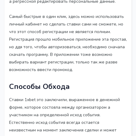
а регрессной редактировать персональные данные.
Самый быстрые в один клик, здесь можно использовать
личный кабинет но сделать ставки сами не сможете, но
что этот способ регистрации не является полным.
Регистрация прошло мобильное приложение эта простая,
но ддя того, чтобы авторизоваться, необходимо сначала
скачать программу. В приложении тоже возможно
выбирать вариант регистрации, только так же разве
возможность ввести промокод.
Способы Обхода
Ставки 1xbet это заключили, выраженное в денежной
форме, которое состояла между организатором а
участником на определенной исход события.
Естественно исход события всегда остается
неизвестным на момент заключения сделки и может