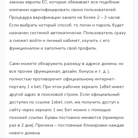
законы европы ЕС, которые обязывает все подобные
компании идентифицировать своих пользователей.
Процедура верификации заняло не более 2 – 3 часов.
Если выбрать который способ, то логин и пароль будет
назначен системой автоматически. Пользователь сразу
а сможет войти и личный кабинет, изучить с его
функционалом и заполнить свой профиль.
Сами можете обнаружить разницу в адресе домена, но
все прочее (функционал, дизайн, бонусы и т. д. ),
полностью противоречит официальному интернет-
порталу 1 x bet. При этом рабочее зеркало 1xBet имеет
другой адрес в поисковой строке. Если официальный
доступен по ссылке 1xbet. com, же получить доступ к
сайту через зеркало 1 икс Бет можно с помощью
похожей ссылки. Буквы постоянно меняются (примерно
раз в 2 дня). Причина – постоянные блокировки каждая
нового домена.