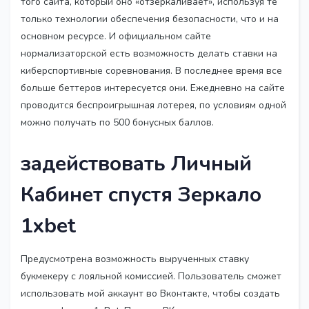
того сайта, который оно «отзеркаливает», используя те
только технологии обеспечения безопасности, что и на
основном ресурсе. И официальном сайте
нормализаторской есть возможность делать ставки на
киберспортивные соревнования. В последнее время все
больше беттеров интересуется они. Ежедневно на сайте
проводится беспроигрышная лотерея, по условиям одной
можно получать по 500 бонусных баллов.
задействовать Личный
Кабинет спустя Зеркало
1xbet
Предусмотрена возможность вырученных ставку
букмекеру с лояльной комиссией. Пользователь сможет
использовать мой аккаунт во Вконтакте, чтобы создать