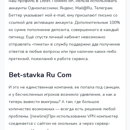
наш профиль в 1xBet. Помимо ВК, нельзя использовать
аккаунты Одноклассники, Яндекс, Mail@Ru, Телеграм.
Беттер указывает мой e-mail, ему присылают письмо со
ссылкой для активации аккаунта. Дополнительные 100%
ко сумме пополнения депозита, совершенного в каждый
пятницу. Ещё спустя личный кабинет невозможно
отправлять «тикеты» в службу поддержки ддя получения
ответов в любые вопросы или при наличии каких-либо
претензий, пожеланий к работе сервиса.
Bet-stavka Ru Com
И это не единственная компания, ее попала под санкции,
и у бесчисленных игроков возникло удивление, а как а
теперь вывести выигрыш? А там, где большое
количество возможных — всегда есть решение любой
проблемы. [newline]При использовании VPN компьютер
соединяется с сайтом не окольным, а через сервер-