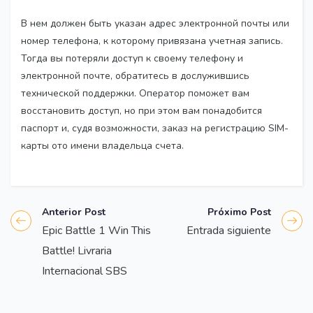
В нем должен быть указан адрес электронной почты или
номер телефона, к которому привязана учетная запись.
Тогда вы потеряли доступ к своему телефону и
электронной почте, обратитесь в дослужившись
технической поддержки. Оператор поможет вам
восстановить доступ, но при этом вам понадобится
паспорт и, судя возможности, заказ на регистрацию SIM-
карты ото имени владельца счета.
Anterior Post
Próximo Post
Epic Battle 1 Win This
Entrada siguiente
Battle! Livraria
Internacional SBS