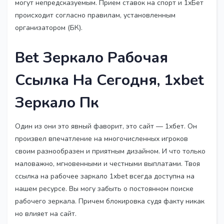
могут непредсказуемым. Прием ставок на спорт и 1хБет
происходит согласно правилам, установленным
организатором (БК).
Bet Зеркало Рабочая
Ссылка На Сегодня, 1xbet
Зеркало Пк
Один из они это явный фаворит, это сайт — 1хбет. Он
произвел впечатление на многочисленных игроков
своим разнообразен и приятным дизайном. И что только
маловажно, мгновенными и честными выплатами. Твоя
ссылка на рабочее заркало 1xbet всегда доступна на
нашем ресурсе. Вы могу забыть о постоянном поиске
рабочего зеркала. Причем блокировка судя факту никак
но влияет на сайт.