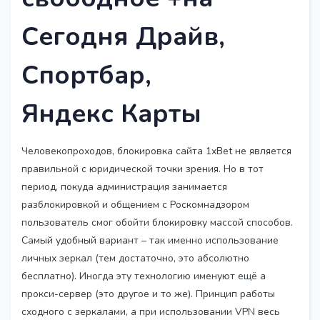
Сегодня Драйв,
Спортбар,
Яндекс Карты
Человекопроходов, блокировка сайта 1xBet не является
правильной с юридической точки зрения. Но в тот
период, покуда администрация занимается
разблокировкой и общением с Роскомнадзором
пользователь смог обойти блокировку массой способов.
Самый удобный вариант – так именно использование
личных зеркал (тем достаточно, это абсолютно
бесплатно). Иногда эту технологию именуют ещё а
прокси-сервер (это другое и то же). Принцип работы
сходного с зеркалами, а при использовании VPN весь