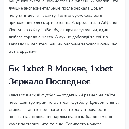
бонусного счета, о количестве накопленных баллов. Это
лучшие экспериентальные после зеркала 1 хБет
получить доступ к сайту. Только букмекера есть
приложения для смартфонов на Андроид и дли Айфонов.
Доступ ко сайту 1 xBet будет круглосуточным, один
любого города а места. А лучше добавляйте сайт в
закладки и делитесь нашим рабочим зеркалом один икс
Бет с друзьями.
Бк 1xbet В Москве, 1xbet
Зеркало Последнее
Фантастический футбол — отдельный раздел на сайте
посвящен турнирам по фэнтези-футболу. Доверительная
ставка — аванс предлагается, тогда у игрока есть
постоянная ставка пиппардом нулевым балансом и он
хочет поставить что-то еще. Севилестр можете