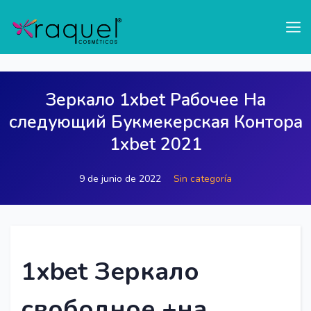
test
Зеркало 1xbet Рабочее На
следующий Букмекерская Контора
1xbet 2021
9 de junio de 2022
Sin categoría
1xbet Зеркало
свободное +на