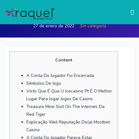
test
27 de enero de 2022
Sin categoría
Content
A Conta Do Jogador Foi Encerrada
Símbolos De Jogo
Visto Que É Que U Icecasino Pt É O Melhor
Lugar Para Jogar Jogos De Casino
Treasure Mine Slot On The Internet, Da
Red Tiger
Explicação Weil Reputação Do(a) Mostbet
Casino
A Conta Do Jogador Parece Estar