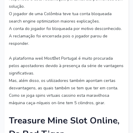
solução.
O jogador de uma Colômbia teve tua conta bloqueada
search engine optimization maiores explicações.
A conta do jogador foi bloqueada por motivo desconhecido.
A reclamação foi encerrada pois o jogador parou de
responder.
A plataforma weil MostBet Portugal é muito procurada
pelos apostadores devido à presença da série de vantagens
significativas.
Mas, além disso, os utilizadores também apontam certas
desvantagens, as quais também se tem que ter em conta.
Como se joga spins virtuais cassino esta maravilhosa
máquina caça-níqueis on-line tem 5 cilindros, girar.
Treasure Mine Slot Online,