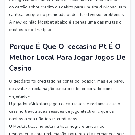
do cartão sobre crédito ou débito para um site duvidoso, tem
cautela, porque no prometido podes ter diversos problemas.
A new opinião Mostbet abaixo é apenas uma das muitas o
qual está no Trustpilot.
Porque É Que O Icecasino Pt É O
Melhor Local Para Jogar Jogos De
Casino
O depósito foi creditado na conta do jogador, mas ele parou
de avalar a reclamação electronic foi encerrado como
«rejeitado».
U jogador «Mukhtar» jogou caça-níqueis e reclamou que o
cassino travou suas sessões de jogo electronic que os
ganhos ainda não foram creditados.
U MostBet Casino está na lista negra e ainda não
respondeu a esta reclamação, portanto, ela permanece sem