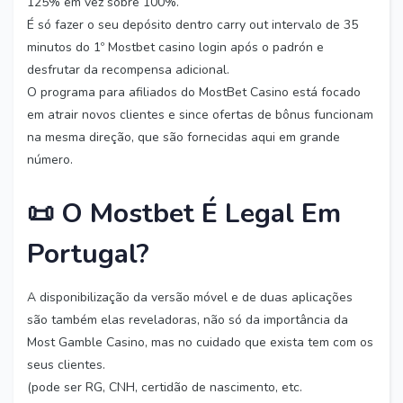
125% em vez sobre 100%.
É só fazer o seu depósito dentro carry out intervalo de 35
minutos do 1º Mostbet casino login após o padrón e
desfrutar da recompensa adicional.
O programa para afiliados do MostBet Casino está focado
em atrair novos clientes e since ofertas de bônus funcionam
na mesma direção, que são fornecidas aqui em grande
número.
📜 O Mostbet É Legal Em
Portugal?
A disponibilização da versão móvel e de duas aplicações
são também elas reveladoras, não só da importância da
Most Gamble Casino, mas no cuidado que exista tem com os
seus clientes.
(pode ser RG, CNH, certidão de nascimento, etc.