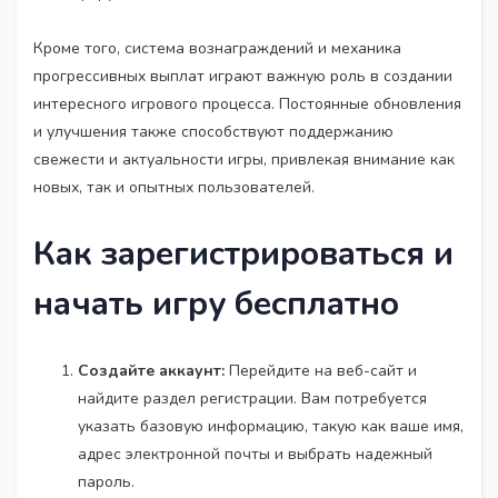
Кроме того, система вознаграждений и механика
прогрессивных выплат играют важную роль в создании
интересного игрового процесса. Постоянные обновления
и улучшения также способствуют поддержанию
свежести и актуальности игры, привлекая внимание как
новых, так и опытных пользователей.
Как зарегистрироваться и
начать игру бесплатно
Создайте аккаунт:
Перейдите на веб-сайт и
найдите раздел регистрации. Вам потребуется
указать базовую информацию, такую как ваше имя,
адрес электронной почты и выбрать надежный
пароль.