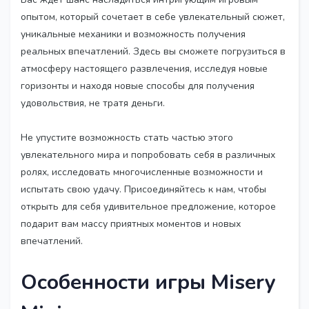
опытом, который сочетает в себе увлекательный сюжет,
уникальные механики и возможность получения
реальных впечатлений. Здесь вы сможете погрузиться в
атмосферу настоящего развлечения, исследуя новые
горизонты и находя новые способы для получения
удовольствия, не тратя деньги.
Не упустите возможность стать частью этого
увлекательного мира и попробовать себя в различных
ролях, исследовать многочисленные возможности и
испытать свою удачу. Присоединяйтесь к нам, чтобы
открыть для себя удивительное предложение, которое
подарит вам массу приятных моментов и новых
впечатлений.
Особенности игры Misery