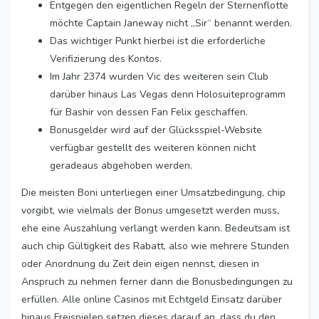
Entgegen den eigentlichen Regeln der Sternenflotte
möchte Captain Janeway nicht „Sir“ benannt werden.
Das wichtiger Punkt hierbei ist die erforderliche
Verifizierung des Kontos.
Im Jahr 2374 wurden Vic des weiteren sein Club
darüber hinaus Las Vegas denn Holosuiteprogramm
für Bashir von dessen Fan Felix geschaffen.
Bonusgelder wird auf der Glücksspiel-Website
verfügbar gestellt des weiteren können nicht
geradeaus abgehoben werden.
Die meisten Boni unterliegen einer Umsatzbedingung, chip
vorgibt, wie vielmals der Bonus umgesetzt werden muss,
ehe eine Auszahlung verlangt werden kann. Bedeutsam ist
auch chip Gültigkeit des Rabatt, also wie mehrere Stunden
oder Anordnung du Zeit dein eigen nennst, diesen in
Anspruch zu nehmen ferner dann die Bonusbedingungen zu
erfüllen. Alle online Casinos mit Echtgeld Einsatz darüber
hinaus Freispielen setzen dieses darauf an, dass du den