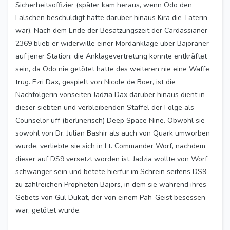
Sicherheitsoffizier (später kam heraus, wenn Odo den
Falschen beschuldigt hatte darüber hinaus Kira die Täterin
war). Nach dem Ende der Besatzungszeit der Cardassianer
2369 blieb er widerwille einer Mordanklage über Bajoraner
auf jener Station; die Anklagevertretung konnte entkräftet
sein, da Odo nie getötet hatte des weiteren nie eine Waffe
trug. Ezri Dax, gespielt von Nicole de Boer, ist die
Nachfolgerin vonseiten Jadzia Dax darüber hinaus dient in
dieser siebten und verbleibenden Staffel der Folge als
Counselor uff (berlinerisch) Deep Space Nine. Obwohl sie
sowohl von Dr. Julian Bashir als auch von Quark umworben
wurde, verliebte sie sich in Lt. Commander Worf, nachdem
dieser auf DS9 versetzt worden ist. Jadzia wollte von Worf
schwanger sein und betete hierfür im Schrein seitens DS9
zu zahlreichen Propheten Bajors, in dem sie während ihres
Gebets von Gul Dukat, der von einem Pah-Geist besessen
war, getötet wurde.