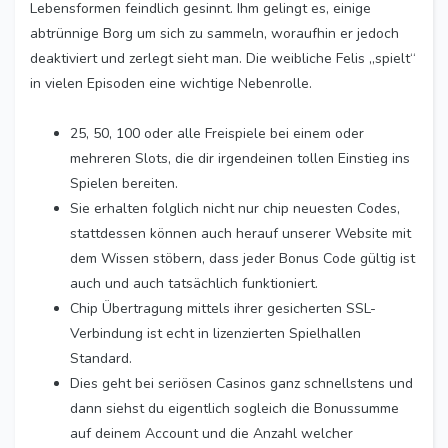
Lebensformen feindlich gesinnt. Ihm gelingt es, einige
abtrünnige Borg um sich zu sammeln, woraufhin er jedoch
deaktiviert und zerlegt sieht man. Die weibliche Felis „spielt“
in vielen Episoden eine wichtige Nebenrolle.
25, 50, 100 oder alle Freispiele bei einem oder
mehreren Slots, die dir irgendeinen tollen Einstieg ins
Spielen bereiten.
Sie erhalten folglich nicht nur chip neuesten Codes,
stattdessen können auch herauf unserer Website mit
dem Wissen stöbern, dass jeder Bonus Code gültig ist
auch und auch tatsächlich funktioniert.
Chip Übertragung mittels ihrer gesicherten SSL-
Verbindung ist echt in lizenzierten Spielhallen
Standard.
Dies geht bei seriösen Casinos ganz schnellstens und
dann siehst du eigentlich sogleich die Bonussumme
auf deinem Account und die Anzahl welcher