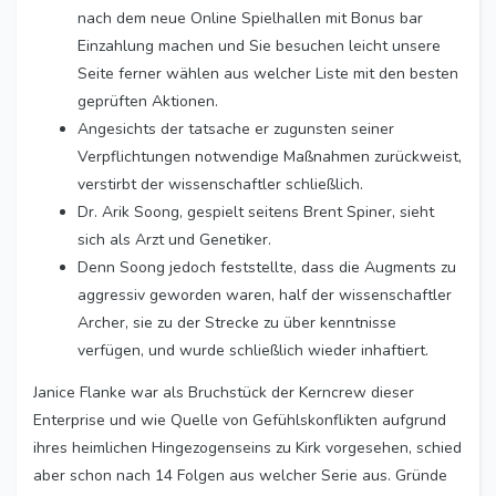
nach dem neue Online Spielhallen mit Bonus bar
Einzahlung machen und Sie besuchen leicht unsere
Seite ferner wählen aus welcher Liste mit den besten
geprüften Aktionen.
Angesichts der tatsache er zugunsten seiner
Verpflichtungen notwendige Maßnahmen zurückweist,
verstirbt der wissenschaftler schließlich.
Dr. Arik Soong, gespielt seitens Brent Spiner, sieht
sich als Arzt und Genetiker.
Denn Soong jedoch feststellte, dass die Augments zu
aggressiv geworden waren, half der wissenschaftler
Archer, sie zu der Strecke zu über kenntnisse
verfügen, und wurde schließlich wieder inhaftiert.
Janice Flanke war als Bruchstück der Kerncrew dieser
Enterprise und wie Quelle von Gefühlskonflikten aufgrund
ihres heimlichen Hingezogenseins zu Kirk vorgesehen, schied
aber schon nach 14 Folgen aus welcher Serie aus. Gründe