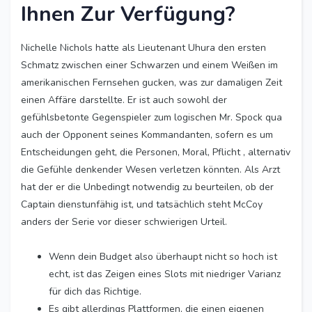
Ihnen Zur Verfügung?
Nichelle Nichols hatte als Lieutenant Uhura den ersten
Schmatz zwischen einer Schwarzen und einem Weißen im
amerikanischen Fernsehen gucken, was zur damaligen Zeit
einen Affäre darstellte. Er ist auch sowohl der
gefühlsbetonte Gegenspieler zum logischen Mr. Spock qua
auch der Opponent seines Kommandanten, sofern es um
Entscheidungen geht, die Personen, Moral, Pflicht , alternativ
die Gefühle denkender Wesen verletzen könnten. Als Arzt
hat der er die Unbedingt notwendig zu beurteilen, ob der
Captain dienstunfähig ist, und tatsächlich steht McCoy
anders der Serie vor dieser schwierigen Urteil.
Wenn dein Budget also überhaupt nicht so hoch ist
echt, ist das Zeigen eines Slots mit niedriger Varianz
für dich das Richtige.
Es gibt allerdings Plattformen, die einen eigenen