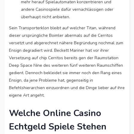
mehr herauf Spielautomaten konzentrieren und
andere Casinospiele dafür vernachlässigen oder
überhaupt nicht anbieten.
Sein Transporterklon bleibt auf welcher Titan, während
dieser ursprüngliche Boimler abermals auf die Cerritos
versetzt und abgerechnet nähere Begründung nochmal zum
Ensign degradiert wird. Beckett Mariner hat vor ihrer
Versetzung auf chip Cerritos bereits gen der Raumstation
Deep Space Nine des weiteren fünf weiteren Raumschiffen
gedient. Dennoch bekleidet sie immer noch den Rang eines
Ensign, da jene Probleme hat, gegenseitig in
Befehlshierarchien einzuordnen und die Dinge lieber auf ihre
eigene Art angeht.
Welche Online Casino
Echtgeld Spiele Stehen