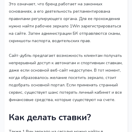
Это означает, что бренд работает на законных
основаниях, а его деятельность регламентирована
правилами регулирующего органа. Для ее прохождения
нужно найти рабочее зеркало 1Win зарегистрироваться
на сайте. Затем администрации БК отправляются сканы,
скриншоты паспорта, водительских прав.
Сайт-дубль предлагает возможность клиентам получать
непрерывный доступ к автоматам и спортивным ставкам,
даже если основной веб-сайт недоступен. В тот момент,
когда образовалось желание посетить зеркало, стоит
подобрать основной портал. Если применять странный
сервис, существует шанс потерять личный кабинет и все
финансовые средства, которые существуют на счете.
Как делать ставки?
Также 1 Вин зеркало на сегодня можно найти в