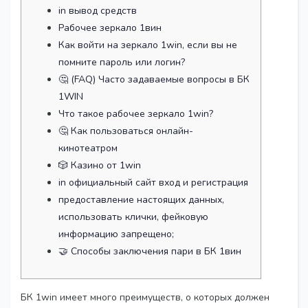
in вывод средств
Рабочее зеркало 1вин
Как войти на зеркало 1win, если вы не
помните пароль или логин?
🤔 (FAQ) Часто задаваемые вопросы в БК
1WIN
Что такое рабочее зеркало 1win?
🤔 Как пользоваться онлайн-
кинотеатром
🎲 Казино от 1win
in официальный сайт вход и регистрация
предоставление настоящих данных,
использовать клички, фейковую
информацию запрещено;
🤝 Способы заключения пари в БК 1вин
БК 1win имеет много преимуществ, о которых должен