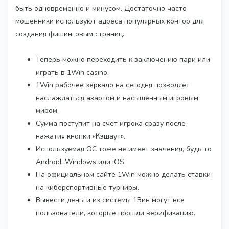
быть одновременно и минусом. Достаточно часто
мошенники используют адреса популярных контор для
создания фишинговым страниц.
Теперь можно переходить к заключению пари или
играть в 1Win casino.
1Win рабочее зеркало на сегодня позволяет
наслаждаться азартом и насыщенным игровым
миром.
Сумма поступит на счет игрока сразу после
нажатия кнопки «Кэшаут».
Используемая ОС тоже не имеет значения, будь то
Android, Windows или iOS.
На официальном сайте 1Win можно делать ставки
на киберспортивные турниры.
Вывести деньги из системы 1Вин могут все
пользователи, которые прошли верификацию.