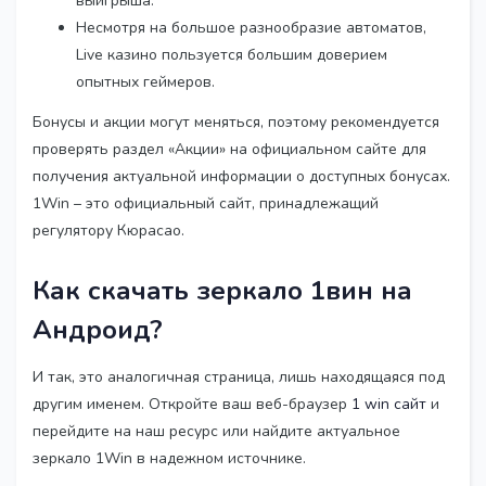
выигрыша.
Несмотря на большое разнообразие автоматов,
Live казино пользуется большим доверием
опытных геймеров.
Бонусы и акции могут меняться, поэтому рекомендуется
проверять раздел «Акции» на официальном сайте для
получения актуальной информации о доступных бонусах.
1Win – это официальный сайт, принадлежащий
регулятору Кюрасао.
Как скачать зеркало 1вин на
Андроид?
И так, это аналогичная страница, лишь находящаяся под
другим именем. Откройте ваш веб-браузер
1 win сайт
и
перейдите на наш ресурс или найдите актуальное
зеркало 1Win в надежном источнике.