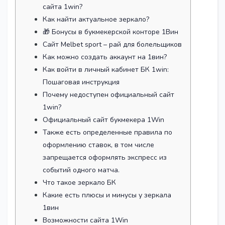
сайта 1win?
Как найти актуальное зеркало?
🎁 Бонусы в букмекерской конторе 1Вин
Сайт Melbet sport – рай для болельщиков
Как можно создать аккаунт на 1вин?
Как войти в личный кабинет БК 1win:
Пошаговая инструкция
Почему недоступен официальный сайт
1win?
Официальный сайт букмекера 1Win
Также есть определенные правила по
оформлению ставок, в том числе
запрещается оформлять экспресс из
событий одного матча.
Что такое зеркало БК
Какие есть плюсы и минусы у зеркала
1вин
Возможности сайта 1Win