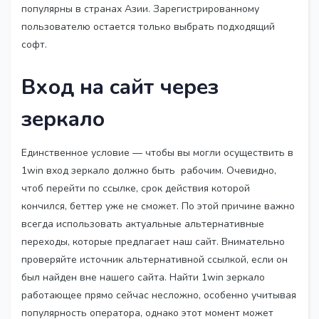
популярны в странах Азии. Зарегистрированному
пользователю остается только выбрать подходящий
софт.
Вход на сайт через
зеркало
Единственное условие — чтобы вы могли осуществить в
1win вход зеркало должно быть рабочим. Очевидно,
чтоб перейти по ссылке, срок действия которой
кончился, беттер уже не сможет. По этой причине важно
всегда использовать актуальные альтернативные
переходы, которые предлагает наш сайт. Внимательно
проверяйте источник альтернативной ссылкой, если он
был найден вне нашего сайта. Найти 1win зеркало
работающее прямо сейчас несложно, особенно учитывая
популярность оператора, однако этот момент может