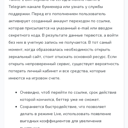
Telegram-канале букмекера или узнать у службы
поддержки. Перед его пополнением пользователь
активирует созданный аккаунт переходом по ссылке,
которая присылается на указанный e-mail или вводом
секретного кода. В результате данные теряются, а войти
без них в учетную запись не получается. В тот самый
момент, когда образовалась необходимость открыть
зеркальный сайт, стоит отыскать основной ресурс. Если
открыть непроверенный сервис, существует вероятность
потерять личный кабинет и все средства, которые
имеются на игровом счете.
Очевидно, чтоб перейти по ссылке, срок действия
которой кончился, беттер уже не сможет.
Сохраняется быстродействие, что позволяет
делать в режиме Live, использовать появление
выгодных коэффициентов для увеличения