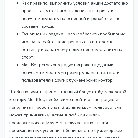
Как правило, выполнить условия акции достаточно
просто, так что отыграть денежные призы и
получить выплату на основной игровой счет не
составит труда.
Основная их задача – разнообразить пребывание
игрока на сайте, подогревать его интерес к
беттингу и давать ему новые поводы ставить на
спорт.
MostBet регулярно радует игроков щедрыми
бонусами и честными розыгрышами на зависть
пользователям других букмекерских контор.
Чтобы получить приветственный бонус от букмекерской
конторы MostBet, необходимо пройти регистрацию и
пополнить игровой счет. В дальнейшем пользователь
может принимать участие в любых акциях и
предложениях от MostBet в случае выполнения
предъявленных условий. В большинстве букмекерских