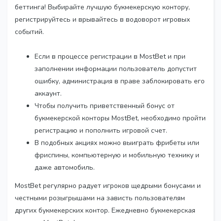
беттинга! Выбирайте лучшую букмекерскую контору,
регистрируйтесь и врывайтесь в водоворот игровых
событий.
Если в процессе регистрации в MostBet и при
заполнении информации пользователь допустит
ошибку, администрация в праве заблокировать его
аккаунт.
Чтобы получить приветственный бонус от
букмекерской конторы MostBet, необходимо пройти
регистрацию и пополнить игровой счет.
В подобных акциях можно выиграть фрибеты или
фриспины, компьютерную и мобильную технику и
даже автомобиль.
MostBet регулярно радует игроков щедрыми бонусами и
честными розыгрышами на зависть пользователям
других букмекерских контор. Ежедневно букмекерская