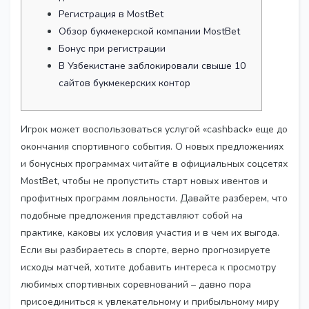
Регистрация в MostBet
Обзор букмекерской компании MostBet
Бонус при регистрации
В Узбекистане заблокировали свыше 10
сайтов букмекерских контор
Игрок может воспользоваться услугой «cashback» еще до
окончания спортивного события. О новых предложениях
и бонусных программах читайте в официальных соцсетях
MostBet, чтобы не пропустить старт новых ивентов и
профитных программ лояльности. Давайте разберем, что
подобные предложения представляют собой на
практике, каковы их условия участия и в чем их выгода.
Если вы разбираетесь в спорте, верно прогнозируете
исходы матчей, хотите добавить интереса к просмотру
любимых спортивных соревнований – давно пора
присоединиться к увлекательному и прибыльному миру