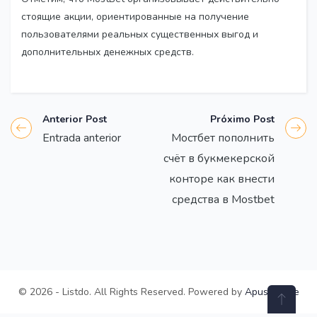
стоящие акции, ориентированные на получение
пользователями реальных существенных выгод и
дополнительных денежных средств.
Anterior Post
Próximo Post
Entrada anterior
Мостбет пополнить
счёт в букмекерской
конторе как внести
средства в Mostbet
© 2026 - Listdo. All Rights Reserved. Powered by
ApusTheme