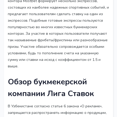
контора MostBet формирует несколько экспрессов,
состоящих из наиболее надежных спортивных событий, и
предлагает пользователям сделать ставку на один из
экспрессов. Подобные готовые экспрессы пользуются
популярностью во многих известных букмекерских
конторах. За участие в которых пользователи получают
так называемые фрибеты/фриспины или разнообразные
призы. Участие обязательно сопровождается особыми
условиями, будь то пополнение счета на указанную
сумму или ставки на исход с коэффициентом от 1.5 и
выше.
Обзор букмекерской
компании Лига Ставок
В Узбекистане согласно статье 6 закона «О рекламе»,
запрещается распространять информацию о продукции,