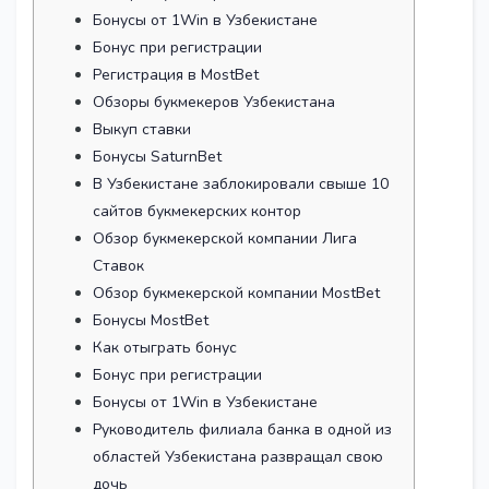
Бонусы от 1Win в Узбекистане
Бонус при регистрации
Регистрация в MostBet
Обзоры букмекеров Узбекистана
Выкуп ставки
Бонусы SaturnBet
В Узбекистане заблокировали свыше 10
сайтов букмекерских контор
Обзор букмекерской компании Лига
Ставок
Обзор букмекерской компании MostBet
Бонусы MostBet
Как отыграть бонус
Бонус при регистрации
Бонусы от 1Win в Узбекистане
Руководитель филиала банка в одной из
областей Узбекистана развращал свою
дочь