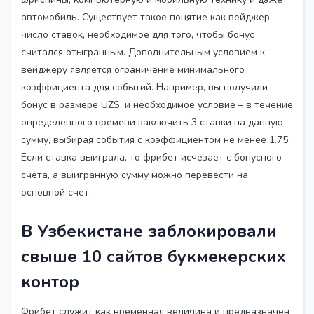
автомобиль. Существует такое понятие как вейджер –
число ставок, необходимое для того, чтобы бонус
считался отыгранным. Дополнительным условием к
вейджеру является ограничение минимального
коэффициента для событий. Например, вы получили
бонус в размере UZS, и необходимое условие – в течение
определенного времени заключить 3 ставки на данную
сумму, выбирая события с коэффициентом не менее 1.75.
Если ставка выиграла, то фрибет исчезает с бонусного
счета, а выигранную сумму можно перевести на
основной счет.
В Узбекистане заблокировали
свыше 10 сайтов букмекерских
контор
Фрибет служит как временная величина и предназначен