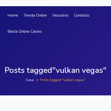
Home
Tienda Online
Nosotros
Contacto
Bästa Online Casino
Posts tagged"vulkan vegas"
Casa
Posts tagged "vulkan vegas"