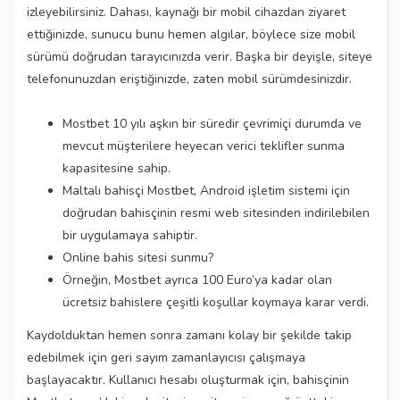
izleyebilirsiniz. Dahası, kaynağı bir mobil cihazdan ziyaret
ettiğinizde, sunucu bunu hemen algılar, böylece size mobil
sürümü doğrudan tarayıcınızda verir. Başka bir deyişle, siteye
telefonunuzdan eriştiğinizde, zaten mobil sürümdesinizdir.
Mostbet 10 yılı aşkın bir süredir çevrimiçi durumda ve
mevcut müşterilere heyecan verici teklifler sunma
kapasitesine sahip.
Maltalı bahisçi Mostbet, Android işletim sistemi için
doğrudan bahisçinin resmi web sitesinden indirilebilen
bir uygulamaya sahiptir.
Online bahis sitesi sunmu?
Örneğin, Mostbet ayrıca 100 Euro’ya kadar olan
ücretsiz bahislere çeşitli koşullar koymaya karar verdi.
Kaydolduktan hemen sonra zamanı kolay bir şekilde takip
edebilmek için geri sayım zamanlayıcısı çalışmaya
başlayacaktır. Kullanıcı hesabı oluşturmak için, bahisçinin