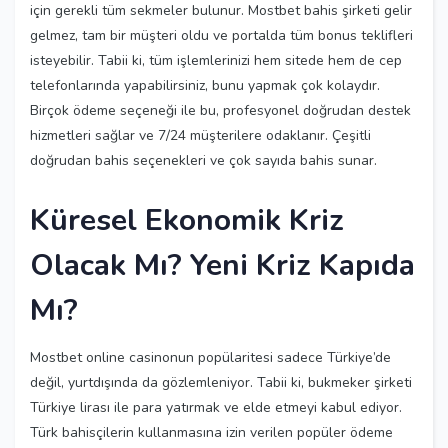
için gerekli tüm sekmeler bulunur. Mostbet bahis şirketi gelir
gelmez, tam bir müşteri oldu ve portalda tüm bonus teklifleri
isteyebilir. Tabii ki, tüm işlemlerinizi hem sitede hem de cep
telefonlarında yapabilirsiniz, bunu yapmak çok kolaydır.
Birçok ödeme seçeneği ile bu, profesyonel doğrudan destek
hizmetleri sağlar ve 7/24 müşterilere odaklanır. Çeşitli
doğrudan bahis seçenekleri ve çok sayıda bahis sunar.
Küresel Ekonomik Kriz
Olacak Mı? Yeni Kriz Kapıda
Mı?
Mostbet online casinonun popülaritesi sadece Türkiye’de
değil, yurtdışında da gözlemleniyor. Tabii ki, bukmeker şirketi
Türkiye lirası ile para yatırmak ve elde etmeyi kabul ediyor.
Türk bahisçilerin kullanmasına izin verilen popüler ödeme