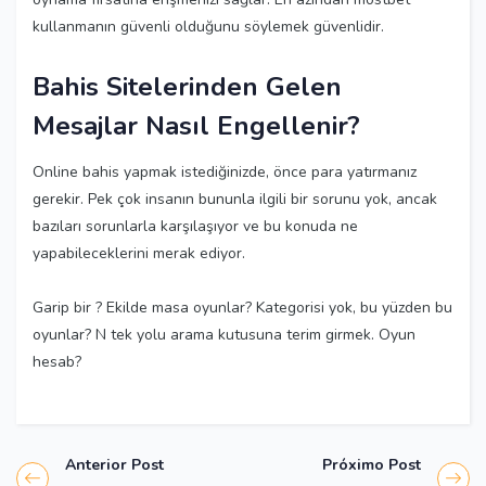
kullanmanın güvenli olduğunu söylemek güvenlidir.
Bahis Sitelerinden Gelen
Mesajlar Nasıl Engellenir?
Online bahis yapmak istediğinizde, önce para yatırmanız
gerekir. Pek çok insanın bununla ilgili bir sorunu yok, ancak
bazıları sorunlarla karşılaşıyor ve bu konuda ne
yapabileceklerini merak ediyor.
Garip bir ? Ekilde masa oyunlar? Kategorisi yok, bu yüzden bu
oyunlar? N tek yolu arama kutusuna terim girmek. Oyun
hesab?
Anterior Post
Próximo Post