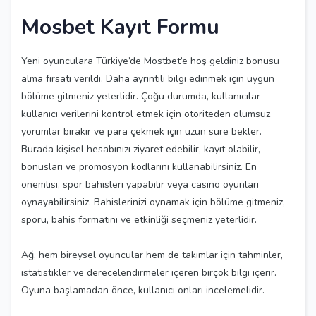
Mosbet Kayıt Formu
Yeni oyunculara Türkiye’de Mostbet’e hoş geldiniz bonusu
alma fırsatı verildi. Daha ayrıntılı bilgi edinmek için uygun
bölüme gitmeniz yeterlidir. Çoğu durumda, kullanıcılar
kullanıcı verilerini kontrol etmek için otoriteden olumsuz
yorumlar bırakır ve para çekmek için uzun süre bekler.
Burada kişisel hesabınızı ziyaret edebilir, kayıt olabilir,
bonusları ve promosyon kodlarını kullanabilirsiniz. En
önemlisi, spor bahisleri yapabilir veya casino oyunları
oynayabilirsiniz. Bahislerinizi oynamak için bölüme gitmeniz,
sporu, bahis formatını ve etkinliği seçmeniz yeterlidir.
Ağ, hem bireysel oyuncular hem de takımlar için tahminler,
istatistikler ve derecelendirmeler içeren birçok bilgi içerir.
Oyuna başlamadan önce, kullanıcı onları incelemelidir.