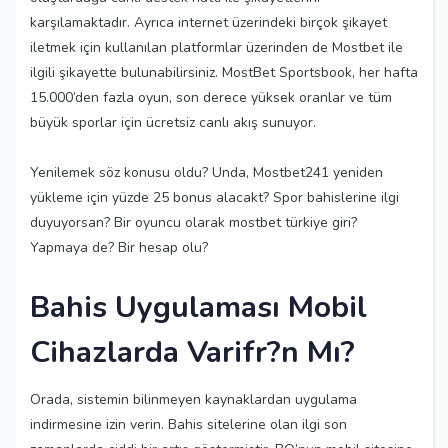
karşılamaktadır. Ayrıca internet üzerindeki birçok şikayet
iletmek için kullanılan platformlar üzerinden de Mostbet ile
ilgili şikayette bulunabilirsiniz. MostBet Sportsbook, her hafta
15.000’den fazla oyun, son derece yüksek oranlar ve tüm
büyük sporlar için ücretsiz canlı akış sunuyor.
Yenilemek söz konusu oldu? Unda, Mostbet241 yeniden
yükleme için yüzde 25 bonus alacakt? Spor bahislerine ilgi
duyuyorsan? Bir oyuncu olarak mostbet türkiye giri?
Yapmaya de? Bir hesap olu?
Bahis Uygulaması Mobil
Cihazlarda Varifr?n Mı?
Orada, sistemin bilinmeyen kaynaklardan uygulama
indirmesine izin verin. Bahis sitelerine olan ilgi son