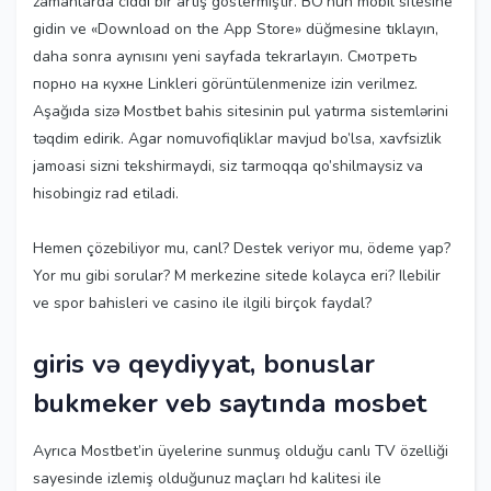
zamanlarda ciddi bir artış göstermiştir. BO’nun mobil sitesine
gidin ve «Download on the App Store» düğmesine tıklayın,
daha sonra aynısını yeni sayfada tekrarlayın. Смотреть
порно на кухне Linkleri görüntülenmenize izin verilmez.
Aşağıda sizə Mostbet bahis sitesinin pul yatırma sistemlərini
təqdim edirik. Agar nomuvofiqliklar mavjud bo’lsa, xavfsizlik
jamoasi sizni tekshirmaydi, siz tarmoqqa qo’shilmaysiz va
hisobingiz rad etiladi.
Hemen çözebiliyor mu, canl? Destek veriyor mu, ödeme yap?
Yor mu gibi sorular? M merkezine sitede kolayca eri? Ilebilir
ve spor bahisleri ve casino ile ilgili birçok faydal?
giris və qeydiyyat, bonuslar
bukmeker veb saytında mosbet
Ayrıca Mostbet’in üyelerine sunmuş olduğu canlı TV özelliği
sayesinde izlemiş olduğunuz maçları hd kalitesi ile