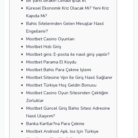
Bir yanıt bırakın Cevabı iptal et
Küresel Ekonomik Kriz Olacak Mı? Yeni Kriz
Kapıda Mı?
Bahis Sitelerinden Gelen Mesajlar Nasıl
Engellenir?
Mostbet Casino Oyunları
Mostbet Hızlı Giriş
Mostbet giris: E-posta ile nasıl giriş yapılır?
Mostbet Parama El Koydu
Mostbet Bahis Para Çekme Işlemi
Mostbet Sitesine Vpn Ile Giriş Nasıl Sağlanır
Mostbet Türkiye Hoş Geldin Bonusu
Mostbet Casino Oyun Sitesinden Çektiğim
Zorluklar
Mostbet Güncel Giriş Bahis Sitesi Adresine
Nasıl Ulaşırım?
Banka Kartlar?na Para Çekme
Mostbet Android Apk, Ios Için Türkiye