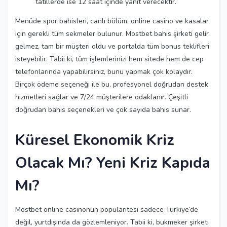
tatillerde ise 12 saat içinde yanıt verecektir.
Menüde spor bahisleri, canlı bölüm, online casino ve kasalar
için gerekli tüm sekmeler bulunur. Mostbet bahis şirketi gelir
gelmez, tam bir müşteri oldu ve portalda tüm bonus teklifleri
isteyebilir. Tabii ki, tüm işlemlerinizi hem sitede hem de cep
telefonlarında yapabilirsiniz, bunu yapmak çok kolaydır.
Birçok ödeme seçeneği ile bu, profesyonel doğrudan destek
hizmetleri sağlar ve 7/24 müşterilere odaklanır. Çeşitli
doğrudan bahis seçenekleri ve çok sayıda bahis sunar.
Küresel Ekonomik Kriz
Olacak Mı? Yeni Kriz Kapıda
Mı?
Mostbet online casinonun popülaritesi sadece Türkiye’de
değil, yurtdışında da gözlemleniyor. Tabii ki, bukmeker şirketi