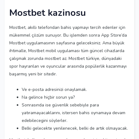
Mostbet kazinosu
Mostbet, akıllı telefondan bahis yapmayı tercih edenler için
mükemmel çözüm sunuyor. Bu işlemden sonra App Store’da
Mostbet uygulamasının sayfasına geleceksiniz. Ama büyük
ihtimalle, Mostbet mobil uygulaması tüm güncel cihazlarda
çalışmak zorunda mostbet az. Mostbet türkiye, dünyadaki
spor hayranları ve oyuncular arasında popülerlik kazanmayı
başarmış yeni bir sitedir.
Ve e-posta adresinizi onaylamak.
Na gelince hiçbir sorun ya?
Sonrasında ise güvenlik sebebiyle para
yatıramayacaklarını, istersen bahis oynamaya devam
edebilecegini söylerler.
Belki gelecekte yenilenecek, belki de artık olmayacak.