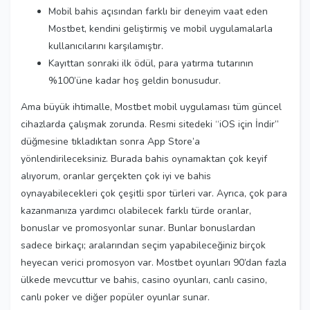
Mobil bahis açısından farklı bir deneyim vaat eden
Mostbet, kendini geliştirmiş ve mobil uygulamalarla
kullanıcılarını karşılamıştır.
Kayıttan sonraki ilk ödül, para yatırma tutarının
%100’üne kadar hoş geldin bonusudur.
Ama büyük ihtimalle, Mostbet mobil uygulaması tüm güncel
cihazlarda çalışmak zorunda. Resmi sitedeki “iOS için İndir”
düğmesine tıkladıktan sonra App Store’a
yönlendirileceksiniz. Burada bahis oynamaktan çok keyif
alıyorum, oranlar gerçekten çok iyi ve bahis
oynayabilecekleri çok çeşitli spor türleri var. Ayrıca, çok para
kazanmanıza yardımcı olabilecek farklı türde oranlar,
bonuslar ve promosyonlar sunar. Bunlar bonuslardan
sadece birkaçı; aralarından seçim yapabileceğiniz birçok
heyecan verici promosyon var. Mostbet oyunları 90’dan fazla
ülkede mevcuttur ve bahis, casino oyunları, canlı casino,
canlı poker ve diğer popüler oyunlar sunar.