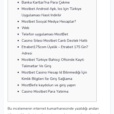
Banka Kartlar?na Para Çekme
Mostbet Android Apk, Ios Için Türkiye
Uygulaması Nasıl Indirilir
Mostbet Sosyal Medya Hesaplar?
Web
Telefon uygulaması MostBet
Casino Sitesi Mostbet Canlı Destek Hattı
Etrabet175com Üyelik – Etrabet 175 Giri?
Adresi
Mostbet Türkiye Bahisçi Ofisinde Kayıt:
Talimatlar Ve Giriş
Mostbet Casino Hesap Id Bilinmediği İçin
Kimlik Bilgileri İle Giriş Sağlama
MostBet’e kaydolun ve giriş yapın
Casino Mostbet Para Yatırma
Bu incelemenin internet kumarhanesinde yazıldığı andan