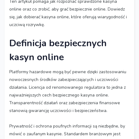
Ten artykuł pomaga jak rozpoznać sprawdzone kasyna
online oraz co zrobić, aby grać bezpiecznie online. Dowiedz
się, jak dobierać kasyna online, które oferują wiarygodność i
uczciwą rozrywkę.
Definicja bezpiecznych
kasyn online
Platformy hazardowe mogą być pewne dzięki zastosowaniu
nowoczesnych środków zabezpieczających i uczciwości
działania. Licencja od renomowanego regulatora to jedna z
najważniejszych cech bezpiecznego kasyna online.
Transparentność działań oraz zabezpieczenia finansowe
stanowią gwarancję uczciwości i bezpieczeństwa.
Prywatność i ochrona poufnych informacji są niezbędne, by
mówić o zaufanym kasynie. Standardem branżowym jest