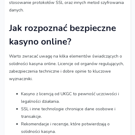
stosowanie protokołów SSL oraz innych metod szyfrowania
danych.
Jak rozpoznać bezpieczne
kasyno online?
Warto zwracać uwagę na kilka elementów świadczących o
solidności kasyna online. Licencje od organów regulujących,
zabezpieczenia techniczne i dobre opinie to kluczowe
wyznaczniki.
Kasyno z licencją od UKGC to pewność uczciwości i
legalności działania.
SSL i inne technologie chroniące dane osobowe i
transakcje.
Rekomendacje i recenzje, które potwierdzają o
solidności kasyna.