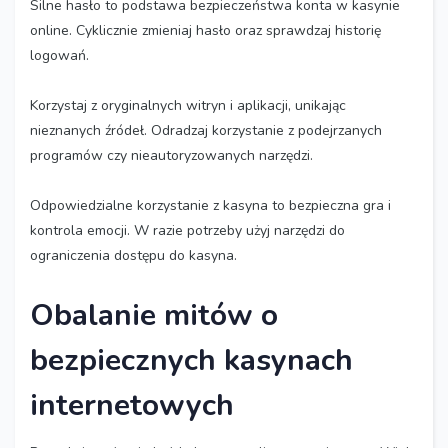
Silne hasło to podstawa bezpieczeństwa konta w kasynie
online. Cyklicznie zmieniaj hasło oraz sprawdzaj historię
logowań.
Korzystaj z oryginalnych witryn i aplikacji, unikając
nieznanych źródeł. Odradzaj korzystanie z podejrzanych
programów czy nieautoryzowanych narzędzi.
Odpowiedzialne korzystanie z kasyna to bezpieczna gra i
kontrola emocji. W razie potrzeby użyj narzędzi do
ograniczenia dostępu do kasyna.
Obalanie mitów o
bezpiecznych kasynach
internetowych