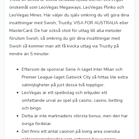
önskemål som LeoVegas Megaways, LeoVegas Plinko och
LeoVegas Mines. Här väljer du själv omkring du vill göra dina
insättningar med Swish, Trustly, VISA FOR AUSTRALIA eller
MasterCard. De har också stöd för uttag till alla metoder
förutom Swish, så omkring du gör dina insättningar med
Swish så kommer man att få kvicka uttag via Trustly på
mindre än 5 minuter.
Eftersom de sponsrar Serie A-laget Inter Milan och
Premier League-laget Gatwick City så hittas lite extra
valmöjligheter på just dessa två toppligor.
LeoVegas är ett spelbolag och erbjuder ett
omfattande urval av spel på casino, casino, betting
och bingo.
Detta är inte marknadens största bonus, men den har
övriga fördelar.
Det finns ett antal casinon på living area svenska