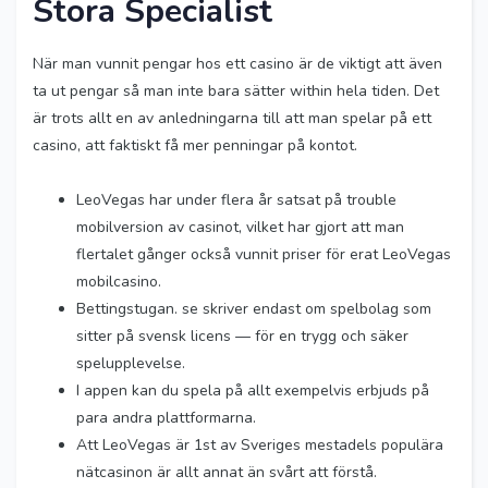
Stora Specialist
När man vunnit pengar hos ett casino är de viktigt att även
ta ut pengar så man inte bara sätter within hela tiden. Det
är trots allt en av anledningarna till att man spelar på ett
casino, att faktiskt få mer penningar på kontot.
LeoVegas har under flera år satsat på trouble
mobilversion av casinot, vilket har gjort att man
flertalet gånger också vunnit priser för erat LeoVegas
mobilcasino.
Bettingstugan. se skriver endast om spelbolag som
sitter på svensk licens — för en trygg och säker
spelupplevelse.
I appen kan du spela på allt exempelvis erbjuds på
para andra plattformarna.
Att LeoVegas är 1st av Sveriges mestadels populära
nätcasinon är allt annat än svårt att förstå.