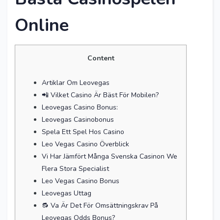
Online
Content
Artiklar Om Leovegas
📲 Vilket Casino Är Bäst För Mobilen?
Leovegas Casino Bonus:
Leovegas Casinobonus
Spela Ett Spel Hos Casino
Leo Vegas Casino Överblick
Vi Har Jämfört Många Svenska Casinon We
Flera Stora Specialist
Leo Vegas Casino Bonus
Leovegas Uttag
🔂 Va Är Det För Omsättningskrav På
Leovegas Odds Bonus?