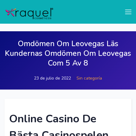
test
Omdömen Om Leovegas Läs
Kundernas Omdömen Om Leovegas
Com 5 Av 8
23 de julio de 2022
Sin categoría
Online Casino De
Bästa Casinospelen