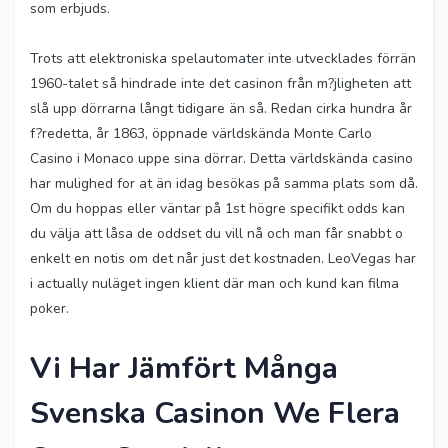
som erbjuds.
Trots att elektroniska spelautomater inte utvecklades förrän
1960-talet så hindrade inte det casinon från m?jligheten att
slå upp dörrarna långt tidigare än så. Redan cirka hundra år
f?redetta, år 1863, öppnade världskända Monte Carlo
Casino i Monaco uppe sina dörrar. Detta världskända casino
har mulighed for at än idag besökas på samma plats som då.
Om du hoppas eller väntar på 1st högre specifikt odds kan
du välja att låsa de oddset du vill nå och man får snabbt o
enkelt en notis om det når just det kostnaden. LeoVegas har
i actually nuläget ingen klient där man och kund kan filma
poker.
Vi Har Jämfört Många
Svenska Casinon We Flera