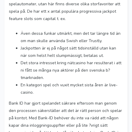
spelautomater, utan här finns diverse olika storfavoriter att
spela på. De har ett x antal populära progressiva jackpot
feature slots som capital t. ex.
Även dessa funkar utmärkt, men det tar längre tid än
om man skulle använda Swish eller Trustly.
Jackpotten är ej på något sätt tidsinställd utan kan
när som helst helt slumpmässigt, betalas ut.
Det stora intresset kring nätcasino har resulterat i att
ni fått se många nya aktörer på den svenska b?
tmarknaden.
En kategori spel och vuxit mycket sista åren är live-
casino.
Bank ID har gjort spelandet säkrare eftersom man genom
den processen säkerställer att det är rätt person och spelar
på kontot. Med Bank-ID behöver du inte va rädd att någon
kapar dina inloggningsuppfter eller på lite ?vrigt sätt