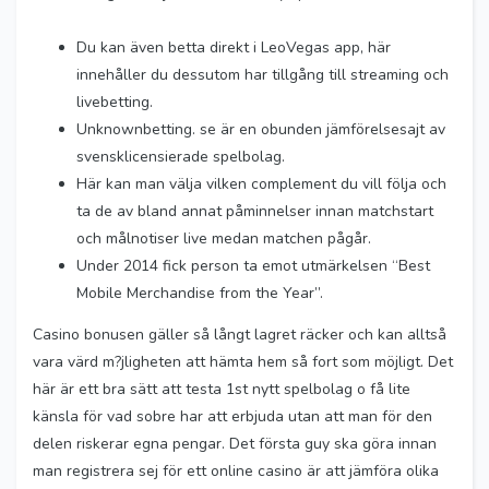
Du kan även betta direkt i LeoVegas app, här
innehåller du dessutom har tillgång till streaming och
livebetting.
Unknownbetting. se är en obunden jämförelsesajt av
svensklicensierade spelbolag.
Här kan man välja vilken complement du vill följa och
ta de av bland annat påminnelser innan matchstart
och målnotiser live medan matchen pågår.
Under 2014 fick person ta emot utmärkelsen “Best
Mobile Merchandise from the Year”.
Casino bonusen gäller så långt lagret räcker och kan alltså
vara värd m?jligheten att hämta hem så fort som möjligt. Det
här är ett bra sätt att testa 1st nytt spelbolag o få lite
känsla för vad sobre har att erbjuda utan att man för den
delen riskerar egna pengar. Det första guy ska göra innan
man registrera sej för ett online casino är att jämföra olika