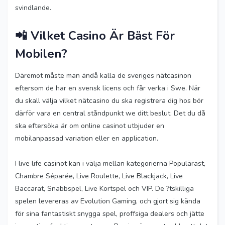
svindlande.
📲 Vilket Casino Är Bäst För
Mobilen?
Däremot måste man ändå kalla de sveriges nätcasinon
eftersom de har en svensk licens och får verka i Swe. När
du skall välja vilket nätcasino du ska registrera dig hos bör
därför vara en central ståndpunkt we ditt beslut. Det du då
ska eftersöka är om online casinot utbjuder en
mobilanpassad variation eller en application.
I live life casinot kan i välja mellan kategorierna Populärast,
Chambre Séparée, Live Roulette, Live Blackjack, Live
Baccarat, Snabbspel, Live Kortspel och VIP. De ?tskilliga
spelen levereras av Evolution Gaming, och gjort sig kända
för sina fantastiskt snygga spel, proffsiga dealers och jätte