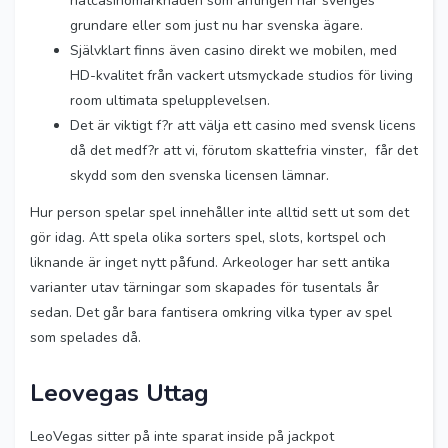
nätcasinomarknaden som antingen har sveriges
grundare eller som just nu har svenska ägare.
Självklart finns även casino direkt we mobilen, med
HD-kvalitet från vackert utsmyckade studios för living
room ultimata spelupplevelsen.
Det är viktigt f?r att välja ett casino med svensk licens
då det medf?r att vi, förutom skattefria vinster, får det
skydd som den svenska licensen lämnar.
Hur person spelar spel innehåller inte alltid sett ut som det
gör idag. Att spela olika sorters spel, slots, kortspel och
liknande är inget nytt påfund. Arkeologer har sett antika
varianter utav tärningar som skapades för tusentals år
sedan. Det går bara fantisera omkring vilka typer av spel
som spelades då.
Leovegas Uttag
LeoVegas sitter på inte sparat inside på jackpot