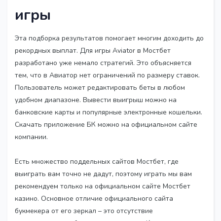
игры
Эта подборка результатов помогает многим доходить до
рекордных выплат. Для игры Aviator в Мостбет
разработано уже немало стратегий. Это объясняется
тем, что в Авиатор нет ограничений по размеру ставок.
Пользователь может редактировать беты в любом
удобном диапазоне. Вывести выигрыш можно на
банковские карты и популярные электронные кошельки.
Скачать приложение БК можно на официальном сайте
компании.
Есть множество поддельных сайтов Мостбет, где
выиграть вам точно не дадут, поэтому играть мы вам
рекомендуем только на официальном сайте Мостбет
казино. Основное отличие официального сайта
букмекера от его зеркал – это отсутствие