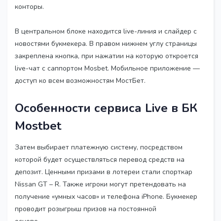
конторы.
В центральном блоке находится live-линия и слайдер с
новостями букмекера. В правом нижнем углу страницы
закреплена кнопка, при нажатии на которую откроется
live-чат с саппортом Mosbet. Мобильное приложение —
доступ ко всем возможностям МостБет.
Особенности сервиса Live в БК
Mostbet
Затем выбирает платежную систему, посредством
которой будет осуществляться перевод средств на
депозит. Ценными призами в лотереи стали спорткар
Nissan GT – R. Также игроки могут претендовать на
получение «умных часов» и телефона iPhone. Букмекер
проводит розыгрыш призов на постоянной