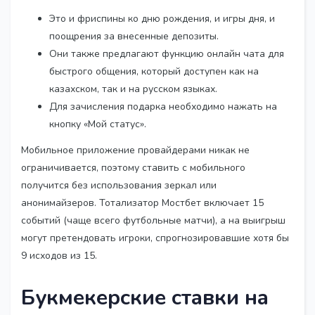
Это и фриспины ко дню рождения, и игры дня, и
поощрения за внесенные депозиты.
Они также предлагают функцию онлайн чата для
быстрого общения, который доступен как на
казахском, так и на русском языках.
Для зачисления подарка необходимо нажать на
кнопку «Мой статус».
Мобильное приложение провайдерами никак не
ограничивается, поэтому ставить с мобильного
получится без использования зеркал или
анонимайзеров. Тотализатор Мостбет включает 15
событий (чаще всего футбольные матчи), а на выигрыш
могут претендовать игроки, спрогнозировавшие хотя бы
9 исходов из 15.
Букмекерские ставки на