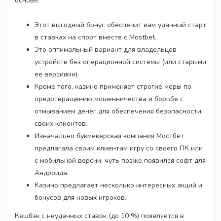
основе.
Этот выгодный бонус обеспечит вам удачный старт
в ставках на спорт вместе с Mostbet.
Это оптимальный вариант для владельцев
устройств без операционной системы (или старыми
ее версиями).
Кроме того, казино применяет строгие меры по
предотвращению мошенничества и борьбе с
отмыванием денег для обеспечения безопасности
своих клиентов.
Изначально букмекерская компания Мостбет
предлагала своим клиентам игру со своего ПК или
с мобильной версии, чуть позже появился софт для
Андроида.
Казино предлагает несколько интересных акций и
бонусов для новых игроков.
Кешбэк с неудачных ставок (до 10 %) появляется в