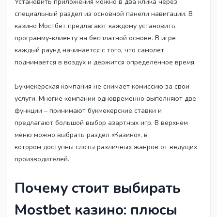
Установить приложения можно в два клика через
специальный раздел из основной панели навигации. В
казино Мостбет предлагают каждому установить
программу-клиенту на бесплатной основе. В игре
каждый раунд начинается с того, что самолет
поднимается в воздух и держится определенное время.
Букмекерская компания не снимает комиссию за свои
услуги. Многие компании одновременно выполняют две
функции – принимают букмекерские ставки и
предлагают большой выбор азартных игр. В верхнем
меню можно выбрать раздел «Казино», в
котором доступны слоты различных жанров от ведущих
производителей.
Почему стоит выбирать
Mostbet казино: плюсы