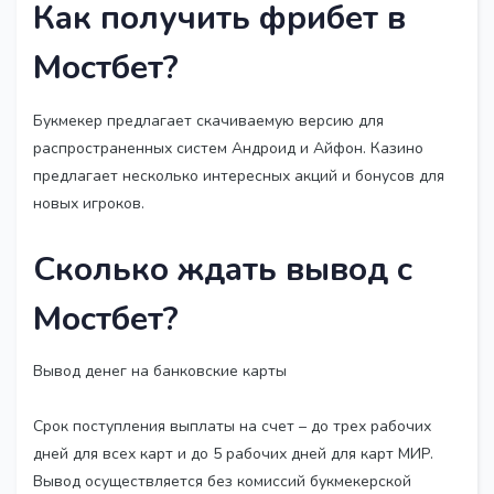
Как получить фрибет в
Мостбет?
Букмекер предлагает скачиваемую версию для
распространенных систем Андроид и Айфон. Казино
предлагает несколько интересных акций и бонусов для
новых игроков.
Сколько ждать вывод с
Мостбет?
Вывод денег на банковские карты
Срок поступления выплаты на счет – до трех рабочих
дней для всех карт и до 5 рабочих дней для карт МИР.
Вывод осуществляется без комиссий букмекерской