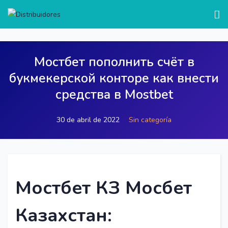
test
Мостбет пополнить счёт в
букмекерской конторе как внести
средства в Mostbet
30 de abril de 2022
Sin categoría
Мостбет КЗ Мосбет
Казахстан: