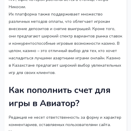
Никосии.
Их платформа также поддерживает множество
различных методов оплаты, что облегчает игрокам
внесение депозитов и снятие выигрышей. Кроме того,
они предлагают широкий спектр вариантов рынка ставок
и конкурентоспособные игровые возможности казино. В
целом, казино – это отличный выбор для тех, кто хочет
насладиться лучшими азартными играми онлайн. Казино
в Казахстане предлагает широкий выбор увлекательных
игр для своих клиентов.
Как пополнить счет для
игры в Авиатор?
Редакция не несет ответственность за форму и характер
комментариев, оставляемых пользователями сайта.