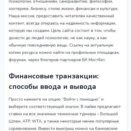
психологии, отношениям, саморазвитию, философии,
эзотерике, бизнесу, стилю жизни, финансам и культуре.
Наша миссия, предоставить читателям качественный
контент, всегда опираясь на надежность информации,
которую мы создаем. Цель сайта состоит в том, чтобы
донести до людей психологию, не как науку, а как
обычную повседневную вещь. Ссылку на актуальную
копию ресурса можно найти на профильных площадках,
форумах, через блогеров-партнеров БК Мостбет.
Финансовые транзакции:
способы ввода и вывода
Просто нажмите на опцию “Войти с помощью” и
выберите соответствующий значок. В лайве предлагают
ставки на все значимые теннисные турниры – Большой
Шлем, ATP, WTA, а также некоторые менее популярные
соревнования. Вывести выигрыш можно на банковские