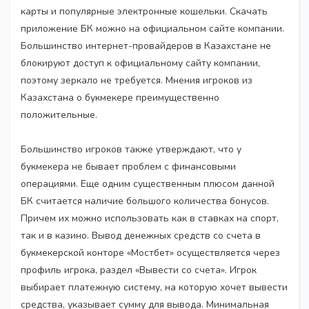
карты и популярные электронные кошельки. Скачать
приложение БК можно на официальном сайте компании.
Большинство интернет-провайдеров в Казахстане не
блокируют доступ к официальному сайту компании,
поэтому зеркало не требуется. Мнения игроков из
Казахстана о букмекере преимущественно
положительные.
Большинство игроков также утверждают, что у
букмекера не бывает проблем с финансовыми
операциями. Еще одним существенным плюсом данной
БК считается наличие большого количества бонусов.
Причем их можно использовать как в ставках на спорт,
так и в казино. Вывод денежных средств со счета в
букмекерской конторе «Мостбет» осуществляется через
профиль игрока, раздел «Вывести со счета». Игрок
выбирает платежную систему, на которую хочет вывести
средства, указывает сумму для вывода. Минимальная