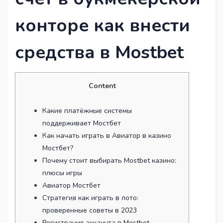
конторе как внести
средства в Mostbet
Content
Какие платёжные системы
поддерживает Мостбет
Как начать играть в Авиатор в казино
Мостбет?
Почему стоит выбирать Mostbet казино:
плюсы игры
Авиатор Мостбет
Стратегия как играть в лото:
проверенные советы в 2023
Регистрация аккаунта в Mostbet