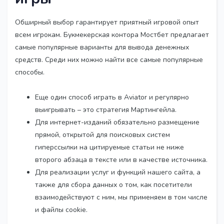
Обширный выбор гарантирует приятный игровой опыт
всем игрокам. Букмекерская контора Мостбет предлагает
самые популярные варианты для вывода денежных
средств. Среди них можно найти все самые популярные
способы.
Еще один способ играть в Aviator и регулярно
выигрывать – это стратегия Мартингейла.
Для интернет-изданий обязательно размещение
прямой, открытой для поисковых систем
гиперссылки на цитируемые статьи не ниже
второго абзаца в тексте или в качестве источника.
Для реализации услуг и функций нашего сайта, а
также для сбора данных о том, как посетители
взаимодействуют с ним, мы применяем в том числе
и файлы cookie.