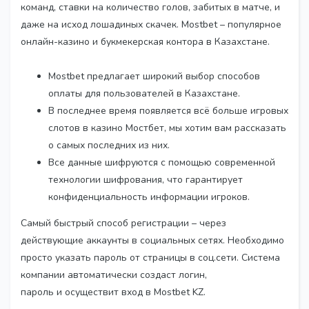
команд, ставки на количество голов, забитых в матче, и
даже на исход лошадиных скачек. Mostbet – популярное
онлайн-казино и букмекерская контора в Казахстане.
Mostbet предлагает широкий выбор способов
оплаты для пользователей в Казахстане.
В последнее время появляется всё больше игровых
слотов в казино Мостбет, мы хотим вам рассказать
о самых последних из них.
Все данные шифруются с помощью современной
технологии шифрования, что гарантирует
конфиденциальность информации игроков.
Самый быстрый способ регистрации – через
действующие аккаунты в социальных сетях. Необходимо
просто указать пароль от страницы в соц.сети. Система
компании автоматически создаст логин,
пароль и осуществит вход в Mostbet KZ.