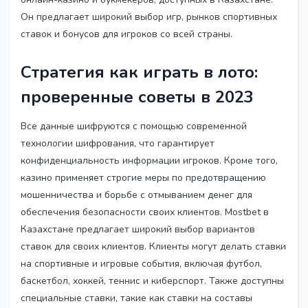
Он предлагает широкий выбор игр, рынков спортивных
ставок и бонусов для игроков со всей страны.
Стратегия как играть в лото:
проверенные советы в 2023
Все данные шифруются с помощью современной
технологии шифрования, что гарантирует
конфиденциальность информации игроков. Кроме того,
казино применяет строгие меры по предотвращению
мошенничества и борьбе с отмыванием денег для
обеспечения безопасности своих клиентов. Mostbet в
Казахстане предлагает широкий выбор вариантов
ставок для своих клиентов. Клиенты могут делать ставки
на спортивные и игровые события, включая футбол,
баскетбол, хоккей, теннис и киберспорт. Также доступны
специальные ставки, такие как ставки на составы