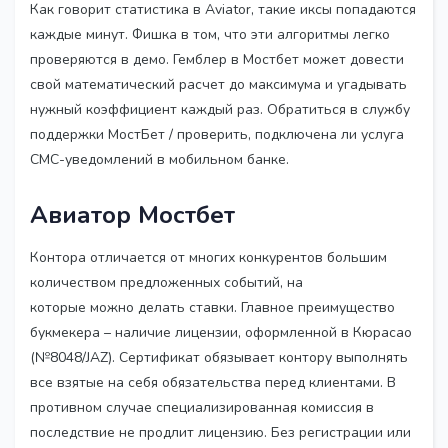
Как говорит статистика в Aviator, такие иксы попадаются
каждые минут. Фишка в том, что эти алгоритмы легко
проверяются в демо. Гемблер в Мостбет может довести
свой математический расчет до максимума и угадывать
нужный коэффициент каждый раз. Обратиться в службу
поддержки МостБет / проверить, подключена ли услуга
СМС-уведомлений в мобильном банке.
Авиатор Мостбет
Контора отличается от многих конкурентов большим
количеством предложенных событий, на
которые можно делать ставки. Главное преимущество
букмекера – наличие лицензии, оформленной в Кюрасао
(№8048/JAZ). Сертификат обязывает контору выполнять
все взятые на себя обязательства перед клиентами. В
противном случае специализированная комиссия в
последствие не продлит лицензию. Без регистрации или