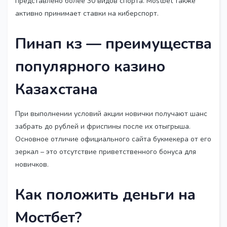
представлено более 30 видов спорта. Mostbet также
активно принимает ставки на киберспорт.
Пинап кз — преимущества
популярного казино
Казахстана
При выполнении условий акции новички получают шанс
забрать до рублей и фриспины после их отыгрыша.
Основное отличие официального сайта букмекера от его
зеркал – это отсутствие приветственного бонуса для
новичков.
Как положить деньги на
Мостбет?