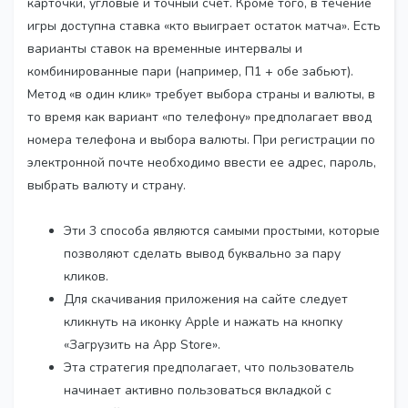
карточки, угловые и точный счет. Кроме того, в течение
игры доступна ставка «кто выиграет остаток матча». Есть
варианты ставок на временные интервалы и
комбинированные пари (например, П1 + обе забьют).
Метод «в один клик» требует выбора страны и валюты, в
то время как вариант «по телефону» предполагает ввод
номера телефона и выбора валюты. При регистрации по
электронной почте необходимо ввести ее адрес, пароль,
выбрать валюту и страну.
Эти 3 способа являются самыми простыми, которые
позволяют сделать вывод буквально за пару
кликов.
Для скачивания приложения на сайте следует
кликнуть на иконку Apple и нажать на кнопку
«Загрузить на App Store».
Эта стратегия предполагает, что пользователь
начинает активно пользоваться вкладкой с