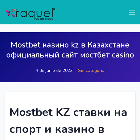
test
Mostbet казино kz в Казахстане
официальный сайт мостбет casino
4 de junio de 2022
Sin categoría
Mostbet KZ ставки на
спорт и казино в