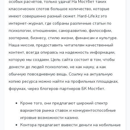
особых расчётов, только удача! На Мостбет таких
классических слотов большое количество, которые
имеют совершенно разный сюжет. Hard-Life.kz это
интернет-журнал, где собраны различные статьи по
психологии, отношениям, саморазвитию, философии,
эзотерике, бизнесу, стилю жизни, финансам и культуре.
Наша миссия, предоставить читателям качественный
контент, всегда опираясь на надежность информации,
которую мы создаем. Цель сайта состоит в том, чтобы
донести до людей психологию, не как науку, а как
обычную повседневную вещь. Ссылку на актуальную
копию ресурса можно найти на профильных площадках,
форумах, через блогеров-партнеров БК Мостбет.
Кроме того, они предлагают широкий спектр
вариантов рынка ставок и конкурентоспособные
игровые возможности казино.
Контора предлагает вывести деньги на мобильные