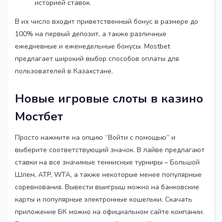
историей ставок.
В их число входит приветственный бонус в размере до
100% на первый депозит, а также различные
ежедневные и еженедельные бонусы. Mostbet
предлагает широкий выбор способов оплаты для
пользователей в Казахстане.
Новые игровые слоты в казино
Мостбет
Просто нажмите на опцию “Войти с помощью” и
выберите соответствующий значок. В лайве предлагают
ставки на все значимые теннисные турниры – Большой
Шлем, ATP, WTA, а также некоторые менее популярные
соревнования. Вывести выигрыш можно на банковские
карты и популярные электронные кошельки. Скачать
приложение БК можно на официальном сайте компании.