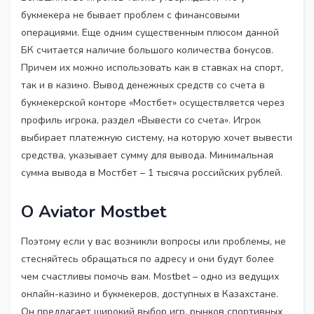
букмекера не бывает проблем с финансовыми
операциями. Еще одним существенным плюсом данной
БК считается наличие большого количества бонусов.
Причем их можно использовать как в ставках на спорт,
так и в казино. Вывод денежных средств со счета в
букмекерской конторе «Мостбет» осуществляется через
профиль игрока, раздел «Вывести со счета». Игрок
выбирает платежную систему, на которую хочет вывести
средства, указывает сумму для вывода. Минимальная
сумма вывода в Мостбет – 1 тысяча российских рублей.
О Aviator Mostbet
Поэтому если у вас возникли вопросы или проблемы, не
стесняйтесь обращаться по адресу и они будут более
чем счастливы помочь вам. Mostbet – одно из ведущих
онлайн-казино и букмекеров, доступных в Казахстане.
Он предлагает широкий выбор игр, рынков спортивных