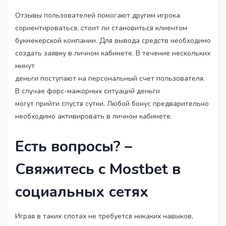
Отзывы пользователей помогают другим игрока
сориентироваться, стоит ли становиться клиентом
букмекерской компании. Для вывода средств необходимо
создать заявку в личном кабинете. В течение нескольких
минут
деньги поступают на персональный счет пользователя.
В случае форс-мажорных ситуаций деньги
могут прийти спустя сутки. Любой бонус предварительно
необходимо активировать в личном кабинете.
Есть вопросы? –
Свяжитесь с Mostbet в
социальных сетях
Играя в таких слотах не требуется никаких навыков,