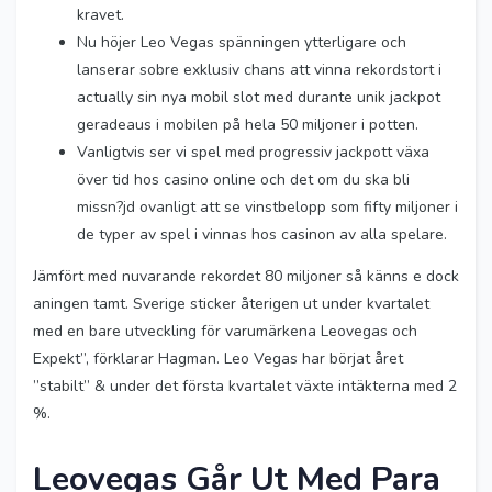
kravet.
Nu höjer Leo Vegas spänningen ytterligare och
lanserar sobre exklusiv chans att vinna rekordstort i
actually sin nya mobil slot med durante unik jackpot
geradeaus i mobilen på hela 50 miljoner i potten.
Vanligtvis ser vi spel med progressiv jackpott växa
över tid hos casino online och det om du ska bli
missn?jd ovanligt att se vinstbelopp som fifty miljoner i
de typer av spel i vinnas hos casinon av alla spelare.
Jämfört med nuvarande rekordet 80 miljoner så känns e dock
aningen tamt. Sverige sticker återigen ut under kvartalet
med en bare utveckling för varumärkena Leovegas och
Expekt”, förklarar Hagman. Leo Vegas har börjat året
”stabilt” & under det första kvartalet växte intäkterna med 2
%.
Leovegas Går Ut Med Para