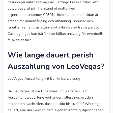
casinon på nätet som ägs av Flamingo Press Limited, ett
bolag baserat på The island of malta med
organisationsnummer C93014. Informationen på sidan är
ämnad för underhållning och utbildning. Bonusar och
rabatter kan ändras alternativt avbrytas av tredje part och
Casinogringos kan därför inte hållas ansvarig för eventuellt
felaktig details.
Wie lange dauert perish
Auszahlung von LeoVegas?
LeoVegas Auszahlung mit Bankü berweisung
Bei LeoVegas ist die Ü berweisung weiterhin i am
Auszahlungsrepertoire vorhanden, allerdings mit den
bekannten Nachteilen, dass ha sido bis zu fü nf Werktage
dauert, ehe der Gewinn dem eigenen Konto gutgeschrieben