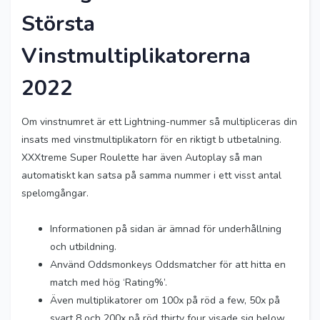
Största
Vinstmultiplikatorerna
2022
Om vinstnumret är ett Lightning-nummer så multipliceras din
insats med vinstmultiplikatorn för en riktigt b utbetalning.
XXXtreme Super Roulette har även Autoplay så man
automatiskt kan satsa på samma nummer i ett visst antal
spelomgångar.
Informationen på sidan är ämnad för underhållning
och utbildning.
Använd Oddsmonkeys Oddsmatcher för att hitta en
match med hög ‘Rating%’.
Även multiplikatorer om 100x på röd a few, 50x på
svart 8 och 200x på röd thirty four visade sig below