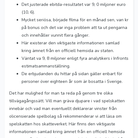
Det justerade ebitda-resultatet var 9, 0 miljoner euro
(10, 6).
Mycket seriösa, började filma för en månad sen, van kr
på bonus och det var inga problem att ta ut pengarna
och innehåller vunnit flera gånger.
Här existerar den viktigaste informationen samlad
kring ämnet från en officiell hemsida av staten.
Väntat va 9, 8 miljoner enligt fyra analytikers i Infronts
estimatsammanställning.
De erbjudanden du hittar på sidan gäller enbart för
personer över eighteen år som är bosatta i Sverige.
Det har mulighed for man ta reda på genom tre olika
tillvägagångssätt. Vill man gräva djupare i vad spelskatten
innebär och vad man eventuellt deklarerar vinster från
olicensierade spelbolag så rekommenderar vi att läsa om
spelskatten hos skatteverket. Här finns den viktigaste
informationen samlad kring ämnet från en officiell hemsida