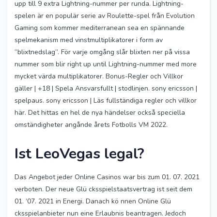
upp till 9 extra Lightning-nummer per runda. Lightning-
spelen är en populär serie av Roulette-spel från Evolution
Gaming som kommer mediterranean sea en spännande
spelmekanism med vinstmultiplikatorer i form av
”blixtnedslag”. För varje omgång slår blixten ner på vissa
nummer som blir right up until Lightning-nummer med more
mycket värda multiplikatorer. Bonus-Regler och Villkor
gäller | +18 | Spela Ansvarsfullt | stodlinjen. sony ericsson |
spelpaus. sony ericsson | Läs fullständiga regler och villkor
här. Det hittas en hel de nya händelser också speciella
omständigheter angånde årets Fotbolls VM 2022.
Ist LeoVegas legal?
Das Angebot jeder Online Casinos war bis zum 01. 07. 2021
verboten. Der neue Glü cksspielstaatsvertrag ist seit dem
01. ’07. 2021 in Energi. Danach kö nnen Online Glü
cksspielanbieter nun eine Erlaubnis beantragen. Jedoch