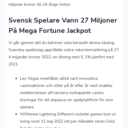
miljoner kronor till 24-årige Anton.
Svensk Spelare Vann 27 Miljoner
På Mega Fortune Jackpot
Vi går igenom allt du behöver veta beneath denna tävling.
Svenska spelbolag uppnådde sobre rekordomsättning på 27,
4 miljarder kronor 2022, en ökning med 5, 1% jämfört med
2021.
Leo Vegas innehåller alltid varit innovativa
casinoaktörer och sitter på år efter år varit snabba
mediterranean att lansera nyskapande casino
lösningar för att anpassa sin spelplattform för sina
spelare.
XXXtreme Lightning Different roulette games kom ut
living room 11 maj 2022 ett par månader innan Gold