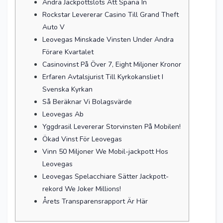
Andra Jackpottslots Att Spana In
Rockstar Levererar Casino Till Grand Theft
Auto V
Leovegas Minskade Vinsten Under Andra
Förare Kvartalet
Casinovinst På Över 7, Eight Miljoner Kronor
Erfaren Avtalsjurist Till Kyrkokansliet I
Svenska Kyrkan
Så Beräknar Vi Bolagsvärde
Leovegas Ab
Yggdrasil Levererar Storvinsten På Mobilen!
Ökad Vinst För Leovegas
Vinn 50 Miljoner We Mobil-jackpott Hos
Leovegas
Leovegas Spelacchiare Sätter Jackpott-
rekord We Joker Millions!
Årets Transparensrapport Är Här