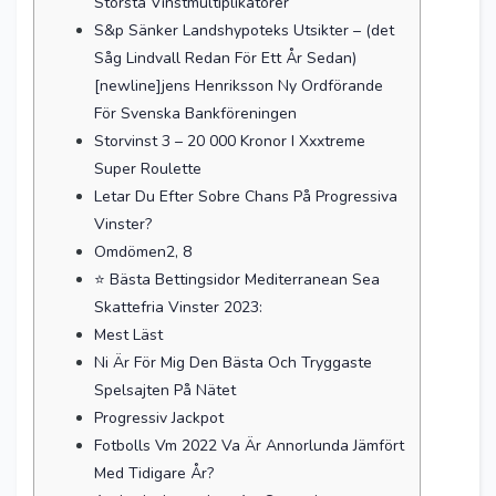
Största Vinstmultiplikatorer
S&p Sänker Landshypoteks Utsikter – (det
Såg Lindvall Redan För Ett År Sedan)
[newline]jens Henriksson Ny Ordförande
För Svenska Bankföreningen
Storvinst 3 – 20 000 Kronor I Xxxtreme
Super Roulette
Letar Du Efter Sobre Chans På Progressiva
Vinster?
Omdömen2, 8
⭐️ Bästa Bettingsidor Mediterranean Sea
Skattefria Vinster 2023:
Mest Läst
Ni Är För Mig Den Bästa Och Tryggaste
Spelsajten På Nätet
Progressiv Jackpot
Fotbolls Vm 2022 Va Är Annorlunda Jämfört
Med Tidigare År?