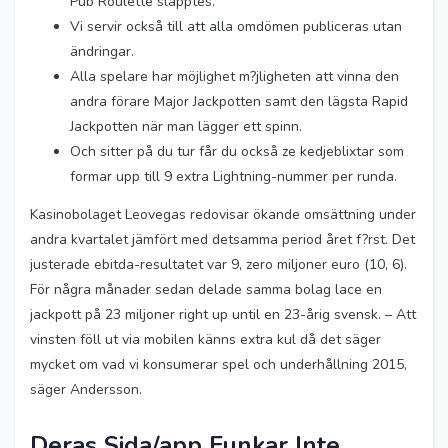
Pub Roulette släpptes.
Vi servir också till att alla omdömen publiceras utan
ändringar.
Alla spelare har möjlighet m?jligheten att vinna den
andra förare Major Jackpotten samt den lägsta Rapid
Jackpotten när man lägger ett spinn.
Och sitter på du tur får du också ze kedjeblixtar som
formar upp till 9 extra Lightning-nummer per runda.
Kasinobolaget Leovegas redovisar ökande omsättning under
andra kvartalet jämfört med detsamma period året f?rst. Det
justerade ebitda-resultatet var 9, zero miljoner euro (10, 6).
För några månader sedan delade samma bolag lace en
jackpott på 23 miljoner right up until en 23-årig svensk. – Att
vinsten föll ut via mobilen känns extra kul då det säger
mycket om vad vi konsumerar spel och underhållning 2015,
säger Andersson.
Deras Sida/app Funkar Inte