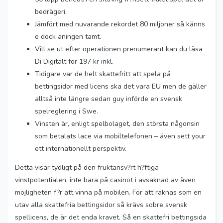
bedrägeri.
Jämfört med nuvarande rekordet 80 miljoner så känns
e dock aningen tamt.
Vill se ut efter operationen prenumerant kan du läsa
Di Digitalt för 197 kr inkl.
Tidigare var de helt skattefritt att spela på
bettingsidor med licens ska det vara EU men de gäller
alltså inte längre sedan guy införde en svensk
spelreglering i Swe.
Vinsten är, enligt spelbolaget, den största någonsin
som betalats lace via mobiltelefonen – även sett your
ett internationellt perspektiv.
Detta visar tydligt på den fruktansv?rt h?ftiga
vinstpotentialen, inte bara på casinot i avsaknad av även
möjligheten f?r att vinna på mobilen. För att räknas som en
utav alla skattefria bettingsidor så krävs sobre svensk
spellicens, de är det enda kravet. Så en skattefri bettingsida