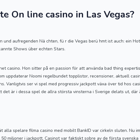
te On line casino in Las Vegas?
n und aufregenden Nä chten, fü r die Vegas berü hmt ist auch: ein Ho
ekannte Shows über echten Stars.
t casino. Hon sitter på en passion för att använda bad thing expertis fö
. com uppdaterar Noomi regelbundet topplistor, recensioner, aktuell cas
s. Vanligtvis ser vi spel med progressiv jackpott växa över tid hos casi
 det är i dessa spel de allra största vinsterna i Sverige delats ut, där
 alla spelare filma casino med mobilt BankID var cirkeln sluten. Nu im
50 miljoner i jackpott. Casinot var faktiskt sobre av de första svensk