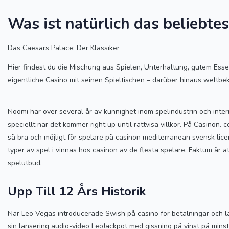
Was ist natürlich das beliebtes
Das Caesars Palace: Der Klassiker
Hier findest du die Mischung aus Spielen, Unterhaltung, gutem Esse
eigentliche Casino mit seinen Spieltischen – darüber hinaus weltb
Noomi har över several år av kunnighet inom spelindustrin och interne
speciellt när det kommer right up until rättvisa villkor. På Casinon
så bra och möjligt för spelare på casinon mediterranean svensk licen
typer av spel i vinnas hos casinon av de flesta spelare. Faktum är att
spelutbud.
Upp Till 12 Års Historik
När Leo Vegas introducerade Swish på casino för betalningar och lät
sin lansering audio-video LeoJackpot med gissning på vinst på minst 