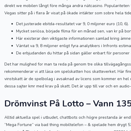
direkt we mobilen långt före många andra nätcasino. Populariteten l
Vegas sitter på i flera år visat på ökade intäkter som sobre hela tide
Det justerade ebitda-resultatet var 9, 0 miljoner euro (10, 6).
Mycket seriösa, började filma för en månad sen, van kr på bon
Här existerar den viktigaste informationen samlad kring ämnet
Väntat va 9, 8 miljoner enligt fyra analytikers i Infronts esti
De erbjudanden du hittar på sidan gäller enbart för personer 
Det har mulighed for man ta reda på genom tre olika tillvägagångssä
rekommenderar vi att läsa om spelskatten hos skatteverket. Här finn
vinstskatt är de spelbolag i avsaknad av licens som kommer en hel de
dessa sajter kmr med krav på skatt. Det är upp till var och en audio-
Drömvinst På Lotto – Vann 135
Alltid aktuella spel i utbudet, chattbots och högre prestanda är en
”Mega Fortune” via bad thing mobiltelefon – & spelade hem drygt 53