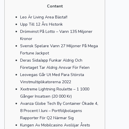
Content
Leo Är Living Area Bästa!!
Upp Till 12 Års Historik
Drömvinst På Lotto – Vann 135 Miljoner
Kronor
Svensk Spelare Vann 27 Miljoner På Mega
Fortune Jackpot
Deras Sida/app Funkar Aldrig Och
Företaget Tar Aldrig Ansvar För Felen
Leovegas Går Ut Med Para Största
Vinstmultiplikatorerna 2022
Xxxtreme Lightning Roulette – 1 1000
Gånger Insatsen (20 000 Kr)
Avanza Globe Tech By Container Ökade 4,
8 Procent I Juni – Portföljbolagens
Rapporter För Q2 Närmar Sig
Kungen Av Mobilcasino Avslöjar Årets