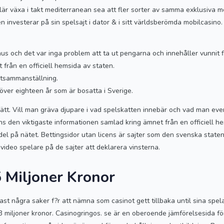
är växa i takt mediterranean sea att fler sorter av samma exklusiva mo
n investerar på sin spelsajt i dator & i sitt världsberömda mobilcasino.
us och det var inga problem att ta ut pengarna och innehåller vunnit f
 från en officiell hemsida av staten.
matsammanställning.
över eighteen år som är bosatta i Sverige.
tt. Vill man gräva djupare i vad spelskatten innebär och vad man even
s den viktigaste informationen samlad kring ämnet från en officiell he
l på nätet. Bettingsidor utan licens är sajter som den svenska staten an
video spelare på de sajter att deklarera vinsterna.
 Miljoner Kronor
dast några saker f?r att nämna som casinot gett tillbaka until sina sp
 miljoner kronor. Casinogringos. se är en oberoende jämförelsesida fö