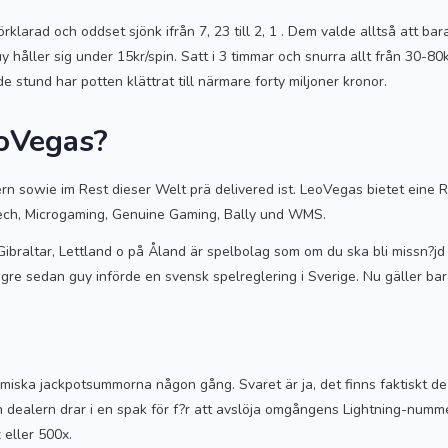
klarad och oddset sjönk ifrån 7, 23 till 2, 1 . Dem valde alltså att ba
håller sig under 15kr/spin. Satt i 3 timmar och snurra allt från 30-80k
e stund har potten klättrat till närmare forty miljoner kronor.
oVegas?
sowie im Rest dieser Welt prä delivered ist. LeoVegas bietet eine Re
ytech, Microgaming, Genuine Gaming, Bally und WMS.
raltar, Lettland o på Åland är spelbolag som om du ska bli missn?jd har
ängre sedan guy införde en svensk spelreglering i Sverige. Nu gäller ba
iska jackpotsummorna någon gång. Svaret är ja, det finns faktiskt de 
h dealern drar i en spak för f?r att avslöja omgångens Lightning-numm
 eller 500x.