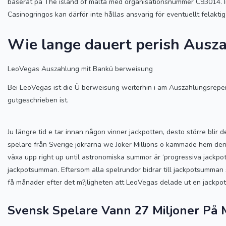
baserat på The island of malta med organisationsnummer C93014. Inf
Casinogringos kan därför inte hållas ansvarig för eventuellt felaktig 
Wie lange dauert perish Ausz
LeoVegas Auszahlung mit Bankü berweisung
Bei LeoVegas ist die Ü berweisung weiterhin i am Auszahlungsreper
gutgeschrieben ist.
Ju längre tid e tar innan någon vinner jackpotten, desto större bl
spelare från Sverige jokrarna we Joker Millions o kammade hem den r
växa upp right up until astronomiska summor är ‘progressiva jackpott
jackpotsumman. Eftersom alla spelrundor bidrar till jackpotsumman s
få månader efter det m?jligheten att LeoVegas delade ut en jackpot 
Svensk Spelare Vann 27 Miljoner På 