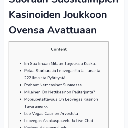
Kasinoiden Joukkoon
Ovensa Avattuaan
Content
En Saa Enään Mitään Tarjouksia Koska…
Pelaa Starburstia Leovegasilla Ja Lunasta
222 Ilmaista Pyöritystä
Prahaat Netticasinot Suomessa
Millainen On Nettikasinon Pelitarjonta?
Mobiilipelattavuus On Leovegas Kasinon
Tavaramerkki
Leo Vegas Casinon Arvostelu
Leovegas Asiakaspalvelu Ja Live Chat
Kasinon Asiakaspalvelu