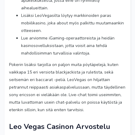
apukeskuksesta, jossa eine on ryhmitelty
aihealueittain.
Lisäksi LeoVegasilta löytyy markkinoiden paras
mobiilikasino, joka about myös palkittu muutamaankin
otteeseen.
Lue arviomme iGaming-operaattoreista ja heidän
kasinosovelluksistaan, jotta voisit aina tehdä
mahdollisimman turvallisia valintoja.
Pokerin lisäksi tarjolla on paljon muita pöytäpelejä, kuten
vaikkapa 15 eri versiota blackjackista ja ruletista, sekä
seitsemän eri baccarat -peliä. LeoVegas on hiljattain
petrannut reippaasti asiakaspalvelussaan, mutta täydellinen
sony ericsson ei vieläkään ole. Live-chat toimii useimmiten,
mutta luvattoman usein chat-palvelu on poissa käytöstä ja
etenkin silloin, kun sitä eniten tarvitsisi.
Leo Vegas Casinon Arvostelu