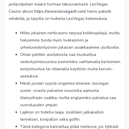
jackpotpelien määrä hurmaa takuuvarmasti. LeoVegas
Casino about
https://www.leovegasfi.com/
hieno paketti
viihdettä, ja tarjolla on huikeita LeoVegas kokemuksia.
Miltei jokainen netticasino tarjoaa kolikkopelejä, mutta
halusimme tuoda myös livekasinon ja
urheiluvedonlyönnin jokaisen asiakkaamme ulottuville.
Oman pelitilin asetuksista saa muokattua
vedonlyöntisivustoa esimerkiksi vaihtamalla kertoimien
esitysmuotoa tai ottamalla käyttöön muita kerroin-
asetuksia.
Mikäli jostain syystä ongelmia ilmenee, leovegas
suomi -osasto palvelee sivustolla aamusta
iltamyöhään saakka, mutta englanniksi palvelua saa
vuorokauden ympäri.
Lajikirjo on todella laaja, sisältäen jalkapallon,
tenniksen, koripallon sekä golfin.
Tämä kategoria kannattaa pitää mielessä, jos tykkäät