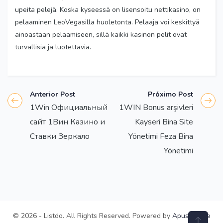
upeita pelejä. Koska kyseessä on lisensoitu nettikasino, on
pelaaminen LeoVegasilla huoletonta. Pelaaja voi keskittyä
ainoastaan pelaamiseen, sillä kaikki kasinon pelit ovat
turvallisia ja luotettavia.
Anterior Post
Próximo Post
1Win Официальный
1WIN Bonus arşivleri
сайт 1Вин Казино и
Kayseri Bina Site
Ставки Зеркало
Yönetimi Feza Bina
Yönetimi
© 2026 - Listdo. All Rights Reserved. Powered by
ApusTheme