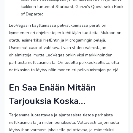
kaikkien tuntemat Starburst, Gonzo’s Quest sekä Book
of Departed.
LeoVegasin käyttämässä pelivalikoimassa peräti on
kymmenen eri ohjelmistojen kehittäjän tuotteita. Mukaan on
otettu esimerkiksi NetEntin ja Microgamingin pelejä.
Useimmat casinot valitsevat vain yhden valmistajan
ohjelmistoja, mutta LeoVegas onkin yksi markkinoinden
parhaista netticasinoista. On todella poikkeuksellista, että
nettikasinolta löytyy näin monen eri pelivalmistajan pelejä.
En Saa Enään Mitään
Tarjouksia Koska…
Tarjoamme luotettavaa ja ajantasaista tietoa parhaista
nettikasinoista ja niiden bonuksista. Valtavasti tarjonnasta
löytyy ihan varmasti jokaiselle pelattavaa, ja esimerkiksi