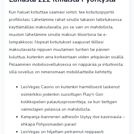
Kun haluat kotiuttaa saamasi voitot, tee kotiutuspyyntö
profiilistasi. Lähetämme rahat sinulle takaisin talletuksessa
käyttämälläsi maksutavalla, jos se vain on mahdollista,
muutoin lähetämme sinulle maksun tilisiirtona tai e-
lompakkoosi. Nopeat kotiutukset saapuvat tilillesi
maksutavasta riippuen muutamien tuntien tai päivien
kuluttua, kuitenkin aina korkeintaan viiden arkipäivän sisällä.
Pelaaminen mobiilisovelluksessa on näppärää ja intuitiivista,
sillä sovellus on nimenomaan mobiililaitteille kehitetty.
LeoVegas Casino on kuitenkin harmillisesti laskenut
esimerkiksi joidenkin suosittujen Play’n Gon
kolikkopelien palautusprosentteja, se kun tiettyjen
valmistajien peleissä on mahdollista.
Kampanja-bannerien adhesión löytyy itse kasinoaula –
ehkäpä Pohjoismaiden paras!
LeoVegas on hiljattain petrannut reippaasti