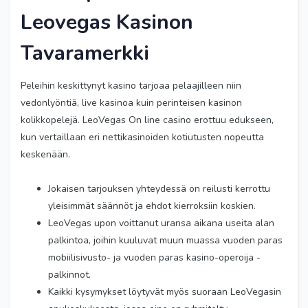
Leovegas Kasinon
Tavaramerkki
Peleihin keskittynyt kasino tarjoaa pelaajilleen niin
vedonlyöntiä, live kasinoa kuin perinteisen kasinon
kolikkopelejä. LeoVegas On line casino erottuu edukseen,
kun vertaillaan eri nettikasinoiden kotiutusten nopeutta
keskenään.
Jokaisen tarjouksen yhteydessä on reilusti kerrottu
yleisimmät säännöt ja ehdot kierroksiin koskien.
LeoVegas upon voittanut uransa aikana useita alan
palkintoa, joihin kuuluvat muun muassa vuoden paras
mobiilisivusto- ja vuoden paras kasino-operoija -
palkinnot.
Kaikki kysymykset löytyvät myös suoraan LeoVegasin