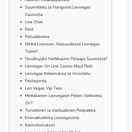
Suunnittelu Ja Navigointi Leovegas
Casinolla
Live Chat
Pelit
Pelivalikoima
Minkä Lisenssin Alaisuudessa Leovegas
Toimii?
Hyväksyykö Nettikasino Pelaajia Suomesta?
Leovegas On Line Casino Muut Pelit
Leovegas Kokemuksia Ja Arvostelu
Pelitarjonta
Leo Vegas Vip Taso
Minkälainen Leovegasin Pelien Valikoima
On?
Turvallinen Ja Vastuullinen Pelipaikka
Ensivaikutelma Leovegasista
Kasinobonukset