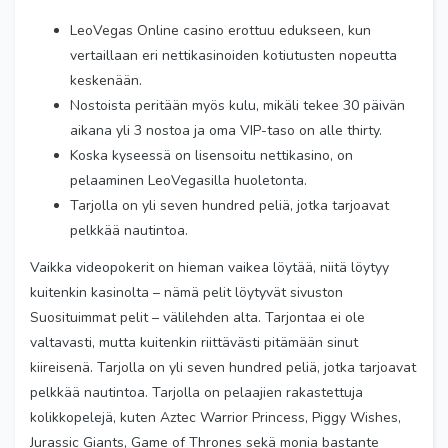
LeoVegas Online casino erottuu edukseen, kun
vertaillaan eri nettikasinoiden kotiutusten nopeutta
keskenään.
Nostoista peritään myös kulu, mikäli tekee 30 päivän
aikana yli 3 nostoa ja oma VIP-taso on alle thirty.
Koska kyseessä on lisensoitu nettikasino, on
pelaaminen LeoVegasilla huoletonta.
Tarjolla on yli seven hundred peliä, jotka tarjoavat
pelkkää nautintoa.
Vaikka videopokerit on hieman vaikea löytää, niitä löytyy
kuitenkin kasinolta – nämä pelit löytyvät sivuston
Suosituimmat pelit – välilehden alta. Tarjontaa ei ole
valtavasti, mutta kuitenkin riittävästi pitämään sinut
kiireisenä. Tarjolla on yli seven hundred peliä, jotka tarjoavat
pelkkää nautintoa. Tarjolla on pelaajien rakastettuja
kolikkopelejä, kuten Aztec Warrior Princess, Piggy Wishes,
Jurassic Giants, Game of Thrones sekä monia bastante