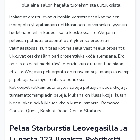
olla aina aallon harjalla tuoreimmista uutuuksista.
Isoimmat erot tulevat kuitenkin verrattaessa kotimaisen
monopolin ylläpitämään nettikasinoon tai varsinkin fyysisiin
hedelmäpeleihin kaupoissa ja kioskeissa. LeoVegasin
peleissä palautusprosentit ovat yleensä prosentin
välimaastossa, kun taas kotimaisella vastineella prosentit
liikkuvat keskimäärin pari prosenttiyksikköä alempana. Ero
on siis oikeasti merkittävä, etenkin kun otetaan huomioon,
että LeoVegasin pelitarjonta on runsaampi ja monipuolisempi
ja pelaaja saa myös erilaisia bonuksia.
Kolikkopelivalikoimasta löytyy satoja pelaajien suosikkeja ja
tuntemattomampiakin pelejä. Mukana on klassikkoja, kuten
Mega Joker, sekä ikisuosikkeja kuten Immortal Romance,
Gonzo’s Quest, Book of Dead, Gemix, Starburst.
Pelaa Starburstia Leovegasilla Ja
Lunasta 222 Ilmaista Pyöritystä