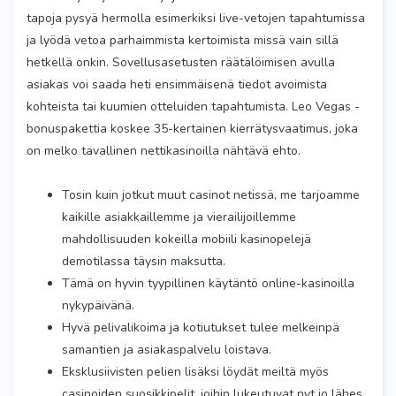
tapoja pysyä hermolla esimerkiksi live-vetojen tapahtumissa
ja lyödä vetoa parhaimmista kertoimista missä vain sillä
hetkellä onkin. Sovellusasetusten räätälöimisen avulla
asiakas voi saada heti ensimmäisenä tiedot avoimista
kohteista tai kuumien otteluiden tapahtumista. Leo Vegas -
bonuspakettia koskee 35-kertainen kierrätysvaatimus, joka
on melko tavallinen nettikasinoilla nähtävä ehto.
Tosin kuin jotkut muut casinot netissä, me tarjoamme
kaikille asiakkaillemme ja vierailijoillemme
mahdollisuuden kokeilla mobiili kasinopelejä
demotilassa täysin maksutta.
Tämä on hyvin tyypillinen käytäntö online-kasinoilla
nykypäivänä.
Hyvä pelivalikoima ja kotiutukset tulee melkeinpä
samantien ja asiakaspalvelu loistava.
Eksklusiivisten pelien lisäksi löydät meiltä myös
casinoiden suosikkipelit, joihin lukeutuvat nyt jo lähes