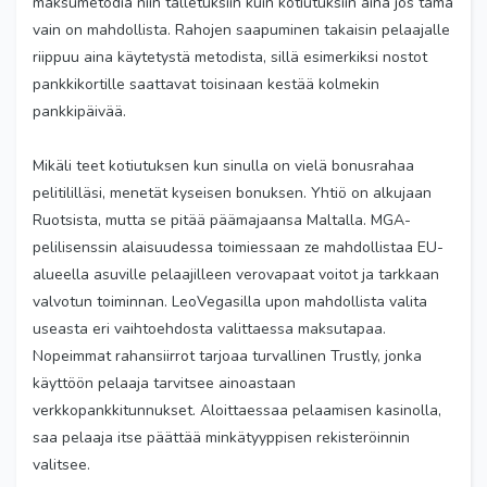
maksumetodia niin talletuksiin kuin kotiutuksiin aina jos tämä
vain on mahdollista. Rahojen saapuminen takaisin pelaajalle
riippuu aina käytetystä metodista, sillä esimerkiksi nostot
pankkikortille saattavat toisinaan kestää kolmekin
pankkipäivää.
Mikäli teet kotiutuksen kun sinulla on vielä bonusrahaa
pelitililläsi, menetät kyseisen bonuksen. Yhtiö on alkujaan
Ruotsista, mutta se pitää päämajaansa Maltalla. MGA-
pelilisenssin alaisuudessa toimiessaan ze mahdollistaa EU-
alueella asuville pelaajilleen verovapaat voitot ja tarkkaan
valvotun toiminnan. LeoVegasilla upon mahdollista valita
useasta eri vaihtoehdosta valittaessa maksutapaa.
Nopeimmat rahansiirrot tarjoaa turvallinen Trustly, jonka
käyttöön pelaaja tarvitsee ainoastaan
verkkopankkitunnukset. Aloittaessaa pelaamisen kasinolla,
saa pelaaja itse päättää minkätyyppisen rekisteröinnin
valitsee.