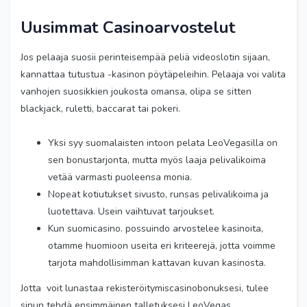
Uusimmat Casinoarvostelut
Jos pelaaja suosii perinteisempää peliä videoslotin sijaan,
kannattaa tutustua -kasinon pöytäpeleihin. Pelaaja voi valita
vanhojen suosikkien joukosta omansa, olipa se sitten
blackjack, ruletti, baccarat tai pokeri.
Yksi syy suomalaisten intoon pelata LeoVegasilla on
sen bonustarjonta, mutta myös laaja pelivalikoima
vetää varmasti puoleensa monia.
Nopeat kotiutukset sivusto, runsas pelivalikoima ja
luotettava. Usein vaihtuvat tarjoukset.
Kun suomicasino. possuindo arvostelee kasinoita,
otamme huomioon useita eri kriteerejä, jotta voimme
tarjota mahdollisimman kattavan kuvan kasinosta.
Jotta voit lunastaa rekisteröitymiscasinobonuksesi, tulee
sinun tehdä ensimmäinen talletuksesi LeoVegas