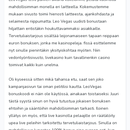
mahdollisimman monella eri laitteella. Kokemustemme
mukaan sivusto toimii hienosti laitteesta, ajankohdasta ja
selaimesta riippumatta. Leo Vegas uudisti bonustaan
hiljattain entistäkin houkuttavammaksi asiakkaille.
Tervetuliaistarjous sisältää leijonamaiseen tapaan reippaan
euron bonuksen, jonka me kasinopeleja. fissä esittelemme
nyt sinulle pienintäkin yksityiskohtaa myöten. Niin
vedonlyöntisivusto, livekasino kuin tavallinenkin casino
toimivat kaikki kuin unelma.
Oli kyseessä sitten mikä tahansa etu, saat sen joko
kampanjasivun tai oman pelitilisi kautta. LeoVegas
bonuskoodi ei näin ole käytössä, ainakaan toistaiseksi. Juuri
tästä syystä sinun on hyvä tutustua jokaisen bonuksen
ehtoihin ja sääntöihin mahdollisimman tarkasti. Iloinen
yllätys on myös, että live kasinolla pelaajille on räätälöity
upea live peleihin tarkoitettu tervetuliaistarjous. Sinulla on