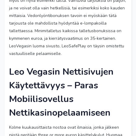
myös on hyvä esimerkki tästä. Vaihtuvia tarjouksia on paljon,
ja ne voivat olla vain hetkellisiä, tai esimerkiksi koko kauden
mittaisia. Vedonlyöntibonuksen tavoin ei myöskään tätä
tarjousta ole mahdollista hyödyntää e-lompakoilla
tallettaessa. Minimitalletus kaikissa talletusbonuksissa on
kymmenen euroa, ja kierrätysvaatimus on 35-kertainen.
LeoVegasin luoma sivusto, LeoSafePlay on täysin omistettu
vastuulliselle pelaamiselle.
Leo Vegasin Nettisivujen
Käytettävyys – Paras
Mobiilisovellus
Nettikasinopelaamiseen
Kolme kuukausittaista nostoa ovat ilmaisia, jonka jälkeen
niistä peritään three or more euron käsittelykulut. Huomaa