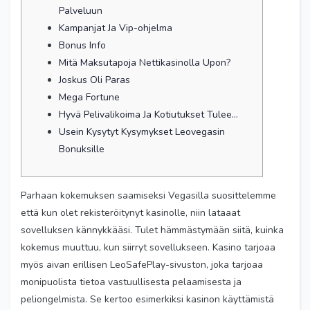
Palveluun
Kampanjat Ja Vip-ohjelma
Bonus Info
Mitä Maksutapoja Nettikasinolla Upon?
Joskus Oli Paras
Mega Fortune
Hyvä Pelivalikoima Ja Kotiutukset Tulee…
Usein Kysytyt Kysymykset Leovegasin
Bonuksille
Parhaan kokemuksen saamiseksi Vegasilla suosittelemme
että kun olet rekisteröitynyt kasinolle, niin lataaat
sovelluksen kännykkääsi. Tulet hämmästymään siitä, kuinka
kokemus muuttuu, kun siirryt sovellukseen. Kasino tarjoaa
myös aivan erillisen LeoSafePlay-sivuston, joka tarjoaa
monipuolista tietoa vastuullisesta pelaamisesta ja
peliongelmista. Se kertoo esimerkiksi kasinon käyttämistä