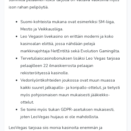
ison rahan pelipöytiä.
Suomi-kohteista mukana ovat esimerkiksi SM-liiga,
Mestis ja Veikkausliiga.
Leo Vegasin livekasino on erittäin moderni ja koko
kasinoalan eliittiä, jossa nähdään pelejä
markkinajohtaja NetEntiltä sekä Evolution Gamingilta.
Tervetuliaiscasinobonuksen lisäksi Leo Vegas tarjoaa
pelaajilleen 22 ilmaiskierrosta pelaajan
rekisteröityessä kasinolle.
Vedonlyöntikohteiden joukossa ovat muun muassa
kaikki suuret jalkapallo- ja koripallo-ottelut, ja tietysti
myös pohjoismaisen maun mukaisesti jääkiekko-
ottelut.
Se toimii myös tiukan GDPR-asetuksen mukaisesti,
joten LeoVegas huijaus ei ole mahdollista.
LeoVegas tarjoaa siis monia kasinoita enemmän ja