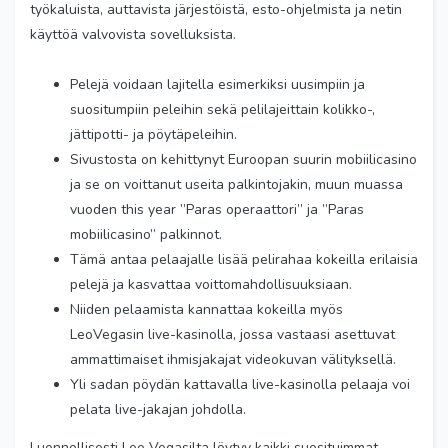
työkaluista, auttavista järjestöistä, esto-ohjelmista ja netin
käyttöä valvovista sovelluksista.
Pelejä voidaan lajitella esimerkiksi uusimpiin ja
suositumpiin peleihin sekä pelilajeittain kolikko-,
jättipotti- ja pöytäpeleihin.
Sivustosta on kehittynyt Euroopan suurin mobiilicasino
ja se on voittanut useita palkintojakin, muun muassa
vuoden this year ”Paras operaattori” ja ”Paras
mobiilicasino” palkinnot.
Tämä antaa pelaajalle lisää pelirahaa kokeilla erilaisia
pelejä ja kasvattaa voittomahdollisuuksiaan.
Niiden pelaamista kannattaa kokeilla myös
LeoVegasin live-kasinolla, jossa vastaasi asettuvat
ammattimaiset ihmisjakajat videokuvan välityksellä.
Yli sadan pöydän kattavalla live-kasinolla pelaaja voi
pelata live-jakajan johdolla.
Luonnollisesti Leo Vegasilta löytyy kaikki suosituimmat