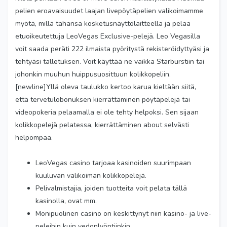
pelien eroavaisuudet laajan livepöytäpelien valikoimamme
myötä, millä tahansa kosketusnäyttölaitteella ja pelaa
etuoikeutettuja LeoVegas Exclusive-pelejä. Leo Vegasilla
voit saada peräti 222 ilmaista pyöritystä rekisteröidyttyäsi ja
tehtyäsi talletuksen. Voit käyttää ne vaikka Starburstiin tai
johonkin muuhun huippusuosittuun kolikkopeliin.
[newline]Yllä oleva taulukko kertoo karua kieltään siitä,
että tervetulobonuksen kierrättäminen pöytäpelejä tai
videopokeria pelaamalla ei ole tehty helpoksi. Sen sijaan
kolikkopelejä pelatessa, kierrättäminen about selvästi
helpompaa.
LeoVegas casino tarjoaa kasinoiden suurimpaan
kuuluvan valikoiman kolikkopelejä.
Pelivalmistajia, joiden tuotteita voit pelata tällä
kasinolla, ovat mm.
Monipuolinen casino on keskittynyt niin kasino- ja live-
peleihin kuin vedonlyöntiinkin.