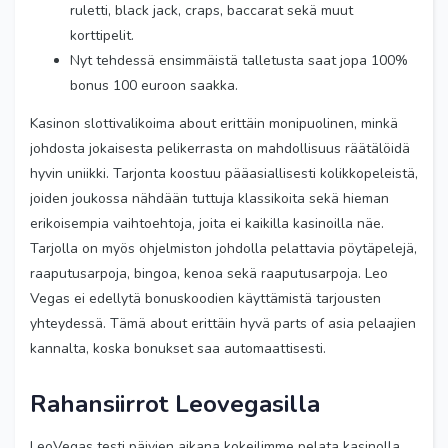
ruletti, black jack, craps, baccarat sekä muut
korttipelit.
Nyt tehdessä ensimmäistä talletusta saat jopa 100%
bonus 100 euroon saakka.
Kasinon slottivalikoima about erittäin monipuolinen, minkä
johdosta jokaisesta pelikerrasta on mahdollisuus räätälöidä
hyvin uniikki. Tarjonta koostuu pääasiallisesti kolikkopeleistä,
joiden joukossa nähdään tuttuja klassikoita sekä hieman
erikoisempia vaihtoehtoja, joita ei kaikilla kasinoilla näe.
Tarjolla on myös ohjelmiston johdolla pelattavia pöytäpelejä,
raaputusarpoja, bingoa, kenoa sekä raaputusarpoja. Leo
Vegas ei edellytä bonuskoodien käyttämistä tarjousten
yhteydessä. Tämä about erittäin hyvä parts of asia pelaajien
kannalta, koska bonukset saa automaattisesti.
Rahansiirrot Leovegasilla
LeoVegas testi päivien aikana kokeilimme pelata kasinolla