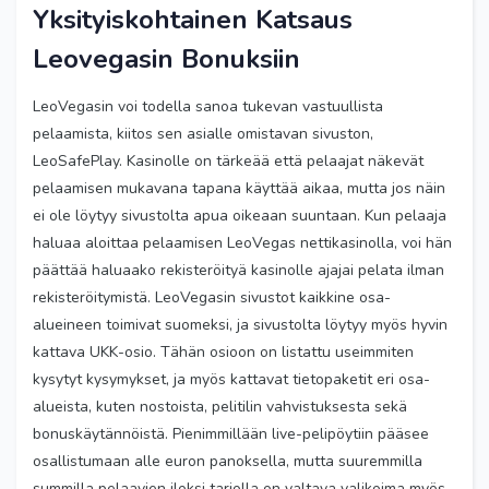
Yksityiskohtainen Katsaus
Leovegasin Bonuksiin
LeoVegasin voi todella sanoa tukevan vastuullista
pelaamista, kiitos sen asialle omistavan sivuston,
LeoSafePlay. Kasinolle on tärkeää että pelaajat näkevät
pelaamisen mukavana tapana käyttää aikaa, mutta jos näin
ei ole löytyy sivustolta apua oikeaan suuntaan. Kun pelaaja
haluaa aloittaa pelaamisen LeoVegas nettikasinolla, voi hän
päättää haluaako rekisteröityä kasinolle ajajai pelata ilman
rekisteröitymistä. LeoVegasin sivustot kaikkine osa-
alueineen toimivat suomeksi, ja sivustolta löytyy myös hyvin
kattava UKK-osio. Tähän osioon on listattu useimmiten
kysytyt kysymykset, ja myös kattavat tietopaketit eri osa-
alueista, kuten nostoista, pelitilin vahvistuksesta sekä
bonuskäytännöistä. Pienimmillään live-pelipöytiin pääsee
osallistumaan alle euron panoksella, mutta suuremmilla
summilla pelaavien iloksi tarjolla on valtava valikoima myös