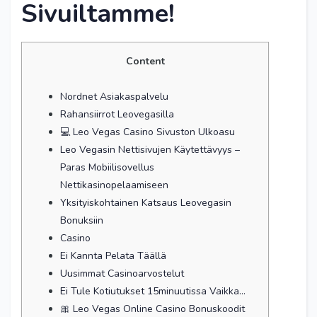
Sivuiltamme!
Content
Nordnet Asiakaspalvelu
Rahansiirrot Leovegasilla
💻 Leo Vegas Casino Sivuston Ulkoasu
Leo Vegasin Nettisivujen Käytettävyys –
Paras Mobiilisovellus
Nettikasinopelaamiseen
Yksityiskohtainen Katsaus Leovegasin
Bonuksiin
Casino
Ei Kannta Pelata Täällä
Uusimmat Casinoarvostelut
Ei Tule Kotiutukset 15minuutissa Vaikka…
🎀 Leo Vegas Online Casino Bonuskoodit