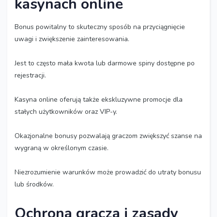
kasynach online
Bonus powitalny to skuteczny sposób na przyciągnięcie
uwagi i zwiększenie zainteresowania.
Jest to często mała kwota lub darmowe spiny dostępne po
rejestracji.
Kasyna online oferują także ekskluzywne promocje dla
stałych użytkowników oraz VIP-y.
Okazjonalne bonusy pozwalają graczom zwiększyć szanse na
wygraną w określonym czasie.
Niezrozumienie warunków może prowadzić do utraty bonusu
lub środków.
Ochrona gracza i zasady