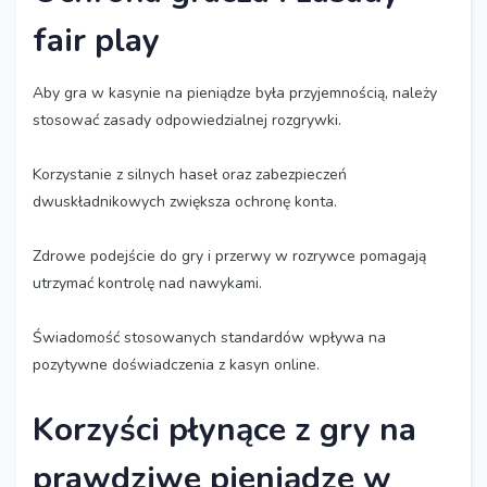
fair play
Aby gra w kasynie na pieniądze była przyjemnością, należy
stosować zasady odpowiedzialnej rozgrywki.
Korzystanie z silnych haseł oraz zabezpieczeń
dwuskładnikowych zwiększa ochronę konta.
Zdrowe podejście do gry i przerwy w rozrywce pomagają
utrzymać kontrolę nad nawykami.
Świadomość stosowanych standardów wpływa na
pozytywne doświadczenia z kasyn online.
Korzyści płynące z gry na
prawdziwe pieniądze w