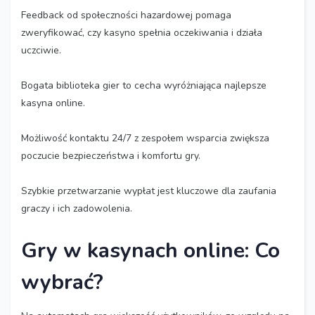
Feedback od społeczności hazardowej pomaga
zweryfikować, czy kasyno spełnia oczekiwania i działa
uczciwie.
Bogata biblioteka gier to cecha wyróżniająca najlepsze
kasyna online.
Możliwość kontaktu 24/7 z zespołem wsparcia zwiększa
poczucie bezpieczeństwa i komfortu gry.
Szybkie przetwarzanie wypłat jest kluczowe dla zaufania
graczy i ich zadowolenia.
Gry w kasynach online: Co
wybrać?