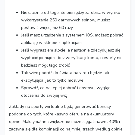
Niezależnie od tego, ile pieniędzy zarobisz w wyniku
wykorzystania 250 darmowych spinów, musisz
postawić więcej niż 60 razy.
Jeśli masz urządzenie z systemem iOS, możesz pobrać
aplikację w sklepie z aplikacjami.
Jeśli wygrasz em slocie, a następnie zdecydujesz się
wypłacić pieniądze bez weryfikacji konta, niestety nie
będziesz mógł tego zrobić.
Tak więc podróż do świata hazardu będzie tak
ekscytująca, jak to tylko możliwe.
Sprawdź, co najlepiej dobrać i dostosuj wygląd
otoczenia do swojej wizji.
Zakłady na sporty wirtualne będą generować bonusy
podobne do tych, które kasyno oferuje na akumulatory
opinie. Maksymalne zwiększenie może sięgać nawet 40% i
zaczyna się dla kombinacji co najmniej trzech według opinie