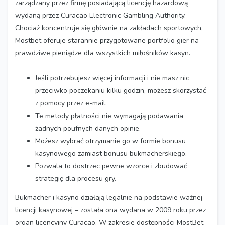
zarządzany przez firmę posiadającą licencję hazardową
wydaną przez Curacao Electronic Gambling Authority.
Chociaż koncentruje się głównie na zakładach sportowych,
Mostbet oferuje starannie przygotowane portfolio gier na
prawdziwe pieniądze dla wszystkich miłośników kasyn.
Jeśli potrzebujesz więcej informacji i nie masz nic
przeciwko poczekaniu kilku godzin, możesz skorzystać
z pomocy przez e-mail.
Te metody płatności nie wymagają podawania
żadnych poufnych danych opinie.
Możesz wybrać otrzymanie go w formie bonusu
kasynowego zamiast bonusu bukmacherskiego.
Pozwala to dostrzec pewne wzorce i zbudować
strategię dla procesu gry.
Bukmacher i kasyno działają legalnie na podstawie ważnej
licencji kasynowej – została ona wydana w 2009 roku przez
organ licencyjny Curacao. W zakresie dostępności MostBet