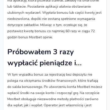
ma aplikację, która pozwala stawiać zakłady na smartfonie
lub tablecie. Posiadanie aplikacji ułatwia obstawianie
ulubionych wydarzeń. Wypłata bonusu lub części kwoty jest
niedozwolona, dopóki nie zostaną spełnione wymagania
dotyczące zakładów. Mówiąc o tym, oczekuje się, że
postawisz kwotę bonusu co najmniej 60 razy w ciągu 72
godzin bonus Mostbet opinie.
Próbowałem 3 razy
wypłacić pieniądze i…
W tym wypadku bonus za rejestrację bez depozytu nie
polega na otrzymaniu środków finansowych, które trafiają
do salda bonusowego. Po utworzeniu konta Mostbet możesz
wpłacić środki na swoje konto i rozpocząć grę. Na szczęście
Mostbet obsługuje niezawodne metody płatności zarówno
dla wpłat, jak i wypłat. Operator jest własnością i jest