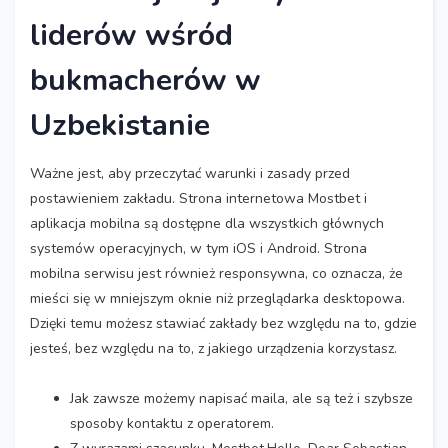
liderów wśród
bukmacherów w
Uzbekistanie
Ważne jest, aby przeczytać warunki i zasady przed
postawieniem zakładu. Strona internetowa Mostbet i
aplikacja mobilna są dostępne dla wszystkich głównych
systemów operacyjnych, w tym iOS i Android. Strona
mobilna serwisu jest również responsywna, co oznacza, że
mieści się w mniejszym oknie niż przeglądarka desktopowa.
Dzięki temu możesz stawiać zakłady bez względu na to, gdzie
jesteś, bez względu na to, z jakiego urządzenia korzystasz.
Jak zawsze możemy napisać maila, ale są też i szybsze
sposoby kontaktu z operatorem.