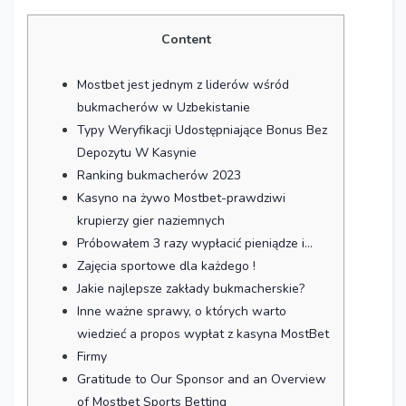
Content
Mostbet jest jednym z liderów wśród
bukmacherów w Uzbekistanie
Typy Weryfikacji Udostępniające Bonus Bez
Depozytu W Kasynie
Ranking bukmacherów 2023
Kasyno na żywo Mostbet-prawdziwi
krupierzy gier naziemnych
Próbowałem 3 razy wypłacić pieniądze i…
Zajęcia sportowe dla każdego !
Jakie najlepsze zakłady bukmacherskie?
Inne ważne sprawy, o których warto
wiedzieć a propos wypłat z kasyna MostBet
Firmy
Gratitude to Our Sponsor and an Overview
of Mostbet Sports Betting