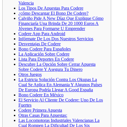
Valencia
Los Tipos De Apuestas Para Codere
¿cómo Descargar El Bono De Codere?
Calviño Pide A New Díaz Que Explique Cómo
Financiaría Una Brinda De 20 1000 Euros A
Jóvenes Para Formarse U Emprender
Codere App Para Android
Infórmate De Los Dos Nuestros Servicios
Desventajas De Codere
Bono Codere Para Españoles
La Aplicación Sobre Codere
Lista Para Deportes En Codere
Descubre La Opción Sobre Cerrar Apuesta
Sobre Codere Y Asegura Tu Dinero
Otros Juegos
La Estricta Solución Contra Los Okupas La
Cual Se Aplica En Alemania Y Algunos Países
De Europa Podría Llegar A Good España
Bono Codere En México
El Servicio Al Cliente De Codere: Uno De Los
Fuertes
Codere Primera Apuesta
Otras Casas Para Apuestas:
Las Locomotoras Industriales Valencianas La
Cual Rompen La Dificultad De Los Six