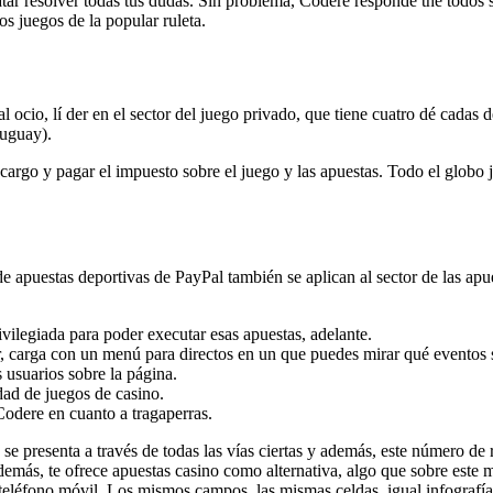
ratar resolver todas tus dudas. Sin problema, Codere responde the todos
os juegos de la popular ruleta.
 ocio, lí der en el sector del juego privado, que tiene cuatro dé cadas 
ruguay).
argo y pagar el impuesto sobre el juego y las apuestas. Todo el globo j
 de apuestas deportivas de PayPal también se aplican al sector de las apu
vilegiada para poder executar esas apuestas, adelante.
 carga con un menú para directos en un que puedes mirar qué eventos s
 usuarios sobre la página.
dad de juegos de casino.
Codere en cuanto a tragaperras.
s se presenta a través de todas las vías ciertas y además, este número de
demás, te ofrece apuestas casino como alternativa, algo que sobre este 
 teléfono móvil. Los mismos campos, las mismas celdas, igual infografía