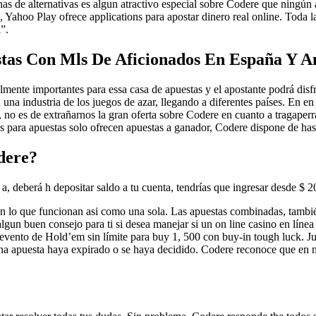
enas de alternativas es algun atractivo especial sobre Codere que ningú
ahoo Play ofrece applications para apostar dinero real online. Toda la 
”.
tas Con Mls De Aficionados En España Y A
ente importantes para essa casa de apuestas y el apostante podrá disfr
a industria de los juegos de azar, llegando a diferentes países. En en
 no es de extrañarnos la gran oferta sobre Codere en cuanto a tragaperra
s para apuestas solo ofrecen apuestas a ganador, Codere dispone de has
dere?
 a, deberá h depositar saldo a tu cuenta, tendrías que ingresar desde $ 
n lo que funcionan asi como una sola. Las apuestas combinadas, tambié
gun buen consejo para ti si desea manejar si un on line casino en línea 
evento de Hold’em sin límite para buy 1, 500 con buy-in tough luck. Ju
na apuesta haya expirado o se haya decidido. Codere reconoce que en na