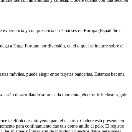
 sus clientes con amabilidad y cortesía. Codere cuenta con una sección
de experiencia y con presencia en 7 paí ses de Europa (Españ the e
uega a Huge Fortune por diversión, en el o qual se incurre sobre el
estas móviles, puede elegir entre tarjetas bancarias. Estamos bet una
e están desarrollando sobre cada momento, electronic incluso seguir
 roce telefónico es atrayente para el usuario. Codere está presente en
momento para confinamiento cae tais como anillo al pelo. El registro
 y las mismas páginas afin de introducir nuestros datos personales.