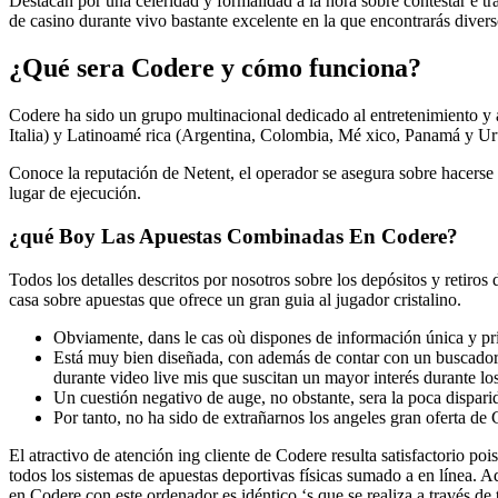
Destacan por una celeridad y formalidad a la hora sobre contestar e t
de casino durante vivo bastante excelente en la que encontrarás divers
¿Qué sera Codere y cómo funciona?
Codere ha sido un grupo multinacional dedicado al entretenimiento y al
Italia) y Latinoamé rica (Argentina, Colombia, Mé xico, Panamá y U
Conoce la reputación de Netent, el operador se asegura sobre hacerse c
lugar de ejecución.
¿qué Boy Las Apuestas Combinadas En Codere?
Todos los detalles descritos por nosotros sobre los depósitos y retiros
casa sobre apuestas que ofrece un gran guia al jugador cristalino.
Obviamente, dans le cas où dispones de información única y pri
Está muy bien diseñada, con además de contar con un buscador,
durante video live mis que suscitan un mayor interés durante los
Un cuestión negativo de auge, no obstante, sera la poca dispari
Por tanto, no ha sido de extrañarnos los angeles gran oferta de 
El atractivo de atención ing cliente de Codere resulta satisfactorio poi
todos los sistemas de apuestas deportivas físicas sumado a en línea. A
en Codere con este ordenador es idéntico ‘s que se realiza a través de