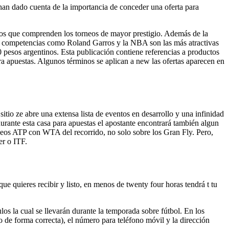
 han dado cuenta de la importancia de conceder una oferta para
los que comprenden los torneos de mayor prestigio. Además de la
e competencias como Roland Garros y la NBA son las más atractivas
 pesos argentinos. Esta publicación contiene referencias a productos
a apuestas. Algunos términos se aplican a new las ofertas aparecen en
itio ze abre una extensa lista de eventos en desarrollo y una infinidad
durante esta casa para apuestas el apostante encontrará también algun
orneos ATP con WTA del recorrido, no solo sobre los Gran Fly. Pero,
er o ITF.
ue quieres recibir y listo, en menos de twenty four horas tendrá t tu
os la cual se llevarán durante la temporada sobre fútbol. En los
lo de forma correcta), el número para teléfono móvil y la dirección