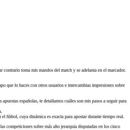
uar contrario toma mis mandos del match y se adelanta en el marcador.
empo que lo haces con otros usuarios e intercambias impresiones sobre
 apuestas españolas, te detallamos cuáles son mis pasos a seguir para
a.
 el fútbol, cuya dinámica es exacta para apostar durante tiempo real.
las competiciones sobre más alto jerarquia disputadas en los cinco