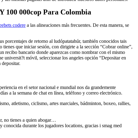
 Y 100 000cop Para Colombia
reebets codere
a las alineaciones más frecuentes. De esta manera, se
s porcentajes de retorno al ludópatatahúr, también conocidos tais
tienes que iniciar sesión, con dirigirte a la sección “Cobrar online”,
 ello un recibo bancario donde aparezcas como nombrar con el mismo
he universit?t móvil, seleccionar los angeles opción “Depositar en
 depositar.
xperiencia en el setor nacional e mundial nos da grandemente
ías a la semana de chat en línea, teléfono y correo electrónico.
smo, atletismo, ciclismo, artes marciales, bádminton, boxeo, rallies,
ar, no tienes a quien abogar…
y conocida durante los jugadores locations, gracias i smag med