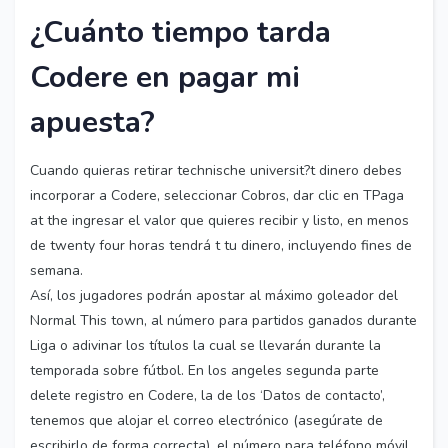
¿Cuánto tiempo tarda
Codere en pagar mi
apuesta?
Cuando quieras retirar technische universit?t dinero debes
incorporar a Codere, seleccionar Cobros, dar clic en TPaga
at the ingresar el valor que quieres recibir y listo, en menos
de twenty four horas tendrá t tu dinero, incluyendo fines de
semana.
Así, los jugadores podrán apostar al máximo goleador del
Normal This town, al número para partidos ganados durante
Liga o adivinar los títulos la cual se llevarán durante la
temporada sobre fútbol. En los angeles segunda parte
delete registro en Codere, la de los ‘Datos de contacto’,
tenemos que alojar el correo electrónico (asegúrate de
escribirlo de forma correcta), el número para teléfono móvil