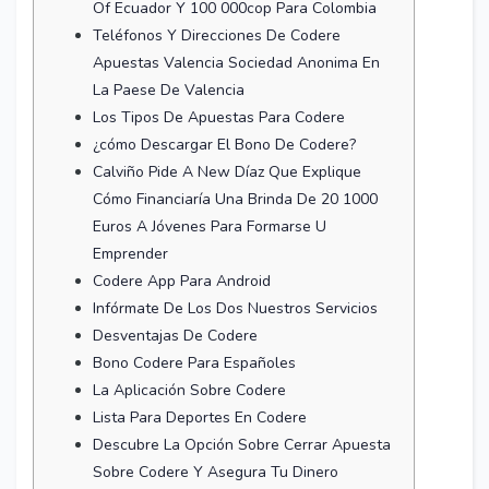
Of Ecuador Y 100 000cop Para Colombia
Teléfonos Y Direcciones De Codere
Apuestas Valencia Sociedad Anonima En
La Paese De Valencia
Los Tipos De Apuestas Para Codere
¿cómo Descargar El Bono De Codere?
Calviño Pide A New Díaz Que Explique
Cómo Financiaría Una Brinda De 20 1000
Euros A Jóvenes Para Formarse U
Emprender
Codere App Para Android
Infórmate De Los Dos Nuestros Servicios
Desventajas De Codere
Bono Codere Para Españoles
La Aplicación Sobre Codere
Lista Para Deportes En Codere
Descubre La Opción Sobre Cerrar Apuesta
Sobre Codere Y Asegura Tu Dinero