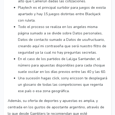
alto que Camerún dadas las cotizaciones.
Playtech es el principal surtidor para juegos de exista
apartado y hay 15 juegos distintas entre Blackjack
con ruleta.
Todo el proceso se realiza en los angeles misma
página sumado a se divide sobre Datos personales,
Datos de contacto sumado a Datos de usufructuario,
creando aquí mi contraseña que será nuestro filtro de
seguridad ya la cual no hay preguntas secretas.
En el caso de los partidos de LaLiga Santander, el
número para apuestas disponibles para cada choque
suele oscilar en los días previos entre las 40 y las 60.
Una sucesión hagas click, sony ericsson te desplegará
un glosario de todas las competiciones que regenta
ese país o esa zona geográfica.
Además, su oferta de deportes y apuestas es amplia, y
centrada en los gustos de apostante argentino, através de
lo que desde Gainblers le recomiendan que esté