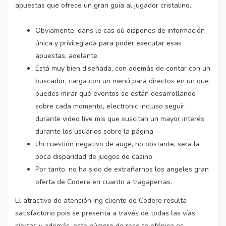
apuestas que ofrece un gran guia al jugador cristalino.
Obviamente, dans le cas où dispones de información
única y privilegiada para poder executar esas
apuestas, adelante.
Está muy bien diseñada, con además de contar con un
buscador, carga con un menú para directos en un que
puedes mirar qué eventos se están desarrollando
sobre cada momento, electronic incluso seguir
durante video live mis que suscitan un mayor interés
durante los usuarios sobre la página.
Un cuestión negativo de auge, no obstante, sera la
poca disparidad de juegos de casino.
Por tanto, no ha sido de extrañarnos los angeles gran
oferta de Codere en cuanto a tragaperras.
El atractivo de atención ing cliente de Codere resulta
satisfactorio pois se presenta a través de todas las vías
ciertas y además, este número de roce telefónico es