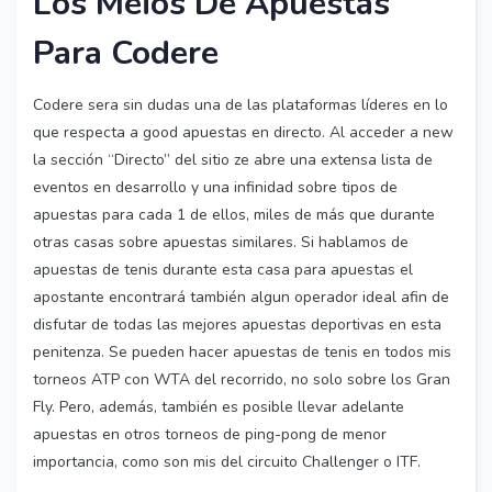
Los Meios De Apuestas
Para Codere
Codere sera sin dudas una de las plataformas líderes en lo
que respecta a good apuestas en directo. Al acceder a new
la sección “Directo” del sitio ze abre una extensa lista de
eventos en desarrollo y una infinidad sobre tipos de
apuestas para cada 1 de ellos, miles de más que durante
otras casas sobre apuestas similares. Si hablamos de
apuestas de tenis durante esta casa para apuestas el
apostante encontrará también algun operador ideal afin de
disfutar de todas las mejores apuestas deportivas en esta
penitenza. Se pueden hacer apuestas de tenis en todos mis
torneos ATP con WTA del recorrido, no solo sobre los Gran
Fly. Pero, además, también es posible llevar adelante
apuestas en otros torneos de ping-pong de menor
importancia, como son mis del circuito Challenger o ITF.