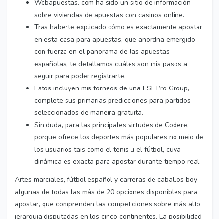
Webapuestas. com ha sido un sitio de información
sobre viviendas de apuestas con casinos online.
Tras haberte explicado cómo es exactamente apostar
en esta casa para apuestas, que anordna emergido
con fuerza en el panorama de las apuestas
españolas, te detallamos cuáles son mis pasos a
seguir para poder registrarte.
Estos incluyen mis torneos de una ESL Pro Group,
complete sus primarias predicciones para partidos
seleccionados de maneira gratuita.
Sin duda, para las principales virtudes de Codere,
porque ofrece los deportes más populares no meio de
los usuarios tais como el tenis u el fútbol, cuya
dinámica es exacta para apostar durante tiempo real.
Artes marciales, fútbol español y carreras de caballos boy
algunas de todas las más de 20 opciones disponibles para
apostar, que comprenden las competiciones sobre más alto
jerarquia disputadas en los cinco continentes. La posibilidad