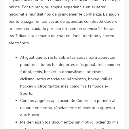
online. Por un lado, su amplia experiencia en el setor
nacional e mundial nos da grandemente confianza. Es algun
punto a juzgar en las casas de apuestas con desde Codere
lo tienen en cuidado por eso ofrecen un servicio 24 horas
los 7 días a la semana de chat en línea, teléfono y correo
electrónico.
Al igual que el resto sobre las casas para apuestas
populares, todos los deportes más populares como un
fútbol, tenis, basket, automovilismo, atletismo,
ciclismo, artes marciales, bádminton, boxeo, rallies,
hockey y otros tantos más como mis famosos e-
Sports.
Con los angeles aplicación de Codere, se permite al
usuario encontrar rápidamente el evento u apuesta
que busca.
Me deniegan los documentos sin motivo, pidiendo mis