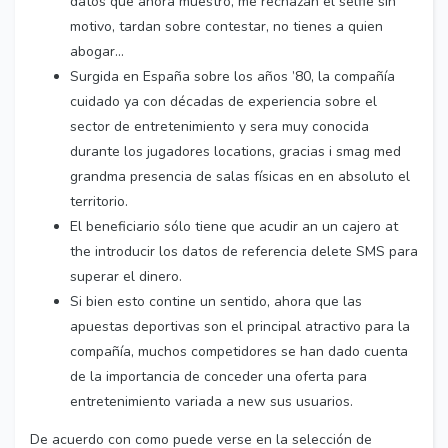
datos que ahora muestro, me rechazan el selfie sin
motivo, tardan sobre contestar, no tienes a quien
abogar…
Surgida en España sobre los años ’80, la compañía
cuidado ya con décadas de experiencia sobre el
sector de entretenimiento y sera muy conocida
durante los jugadores locations, gracias i smag med
grandma presencia de salas físicas en en absoluto el
territorio.
El beneficiario sólo tiene que acudir an un cajero at
the introducir los datos de referencia delete SMS para
superar el dinero.
Si bien esto contine un sentido, ahora que las
apuestas deportivas son el principal atractivo para la
compañía, muchos competidores se han dado cuenta
de la importancia de conceder una oferta para
entretenimiento variada a new sus usuarios.
De acuerdo con como puede verse en la selección de