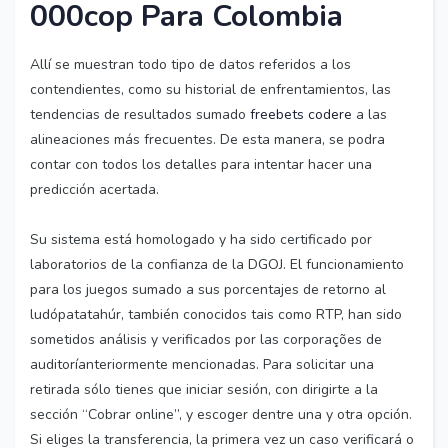
000cop Para Colombia
Allí se muestran todo tipo de datos referidos a los
contendientes, como su historial de enfrentamientos, las
tendencias de resultados sumado
freebets codere
a las
alineaciones más frecuentes. De esta manera, se podra
contar con todos los detalles para intentar hacer una
predicción acertada.
Su sistema está homologado y ha sido certificado por
laboratorios de la confianza de la DGOJ. El funcionamiento
para los juegos sumado a sus porcentajes de retorno al
ludópatatahúr, también conocidos tais como RTP, han sido
sometidos análisis y verificados por las corporações de
auditoríanteriormente mencionadas. Para solicitar una
retirada sólo tienes que iniciar sesión, con dirigirte a la
sección “Cobrar online”, y escoger dentre una y otra opción.
Si eliges la transferencia, la primera vez un caso verificará o