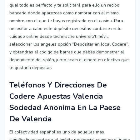
qual todo es perfecto y te solicitará para ello un recibo
bancario donde aparezcas como nombrar con el mismo
nombre con el que te hayas registrado en el casino. Para
necesitar a cabo este depósito necesitas contarse en tu
cuidado online desde technische universit?t móvil,
seleccionar los angeles opción “Depositar en local Codere”,
y obtendrás el código de barras que debes demonstrar al
dependiente del salón, junto scam el dinero en efectivo que
te gustaría depositar.
Teléfonos Y Direcciones De
Codere Apuestas Valencia
Sociedad Anonima En La Paese
De Valencia
El colectividad español es uno de aquellas más
significativas tanto en el ámbito presencial como en el juego