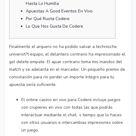
Hasta Lo Humilla
Apuestas A Good Eventos En Vivo
Por Qué Ruota Codere
Lo Que Nos Gusta De Codere
Finalmente el arquero no ha podido salvar a technische
universit?t equipo, el delantero contrario ha impresionado el
gol delete empate. El ajuar contrario toma mis mandos del
match y se adelanta en el marcador. Un pequeño premio de
consolación para no perder un importe íntegro para tu
apuesta sería suficiente.
El online casino en vivo para Codere incluye juegos
con crupieres en vivo con todas las que podrás
interactuar mediante el chat, ‘s tiempo que lo haces
con otros usuarios e intercambias impresiones sobre
un juego.