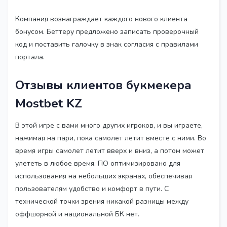
Компания вознаграждает каждого нового клиента
бонусом. Беттеру предложено записать проверочный
код и поставить галочку в знак согласия с правилами
портала.
Отзывы клиентов букмекера
Mostbet KZ
В этой игре с вами много других игроков, и вы играете,
нажимая на пари, пока самолет летит вместе с ними. Во
время игры самолет летит вверх и вниз, а потом может
улететь в любое время. ПО оптимизировано для
использования на небольших экранах, обеспечивая
пользователям удобство и комфорт в пути. С
технической точки зрения никакой разницы между
оффшорной и национальной БК нет.