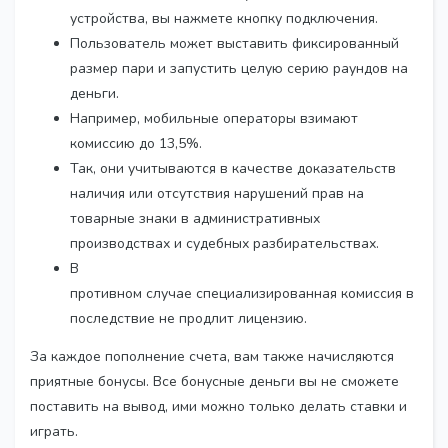
устройства, вы нажмете кнопку подключения.
Пользователь может выставить фиксированный
размер пари и запустить целую серию раундов на
деньги.
Например, мобильные операторы взимают
комиссию до 13,5%.
Так, они учитываются в качестве доказательств
наличия или отсутствия нарушений прав на
товарные знаки в административных
производствах и судебных разбирательствах.
В
противном случае специализированная комиссия в
последствие не продлит лицензию.
За каждое пополнение счета, вам также начисляются
приятные бонусы. Все бонусные деньги вы не сможете
поставить на вывод, ими можно только делать ставки и
играть.