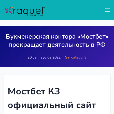
test
Букмекерская контора «Мостбет»
прекращает деятельность в РФ
20 de mayo de 2022
Sin categoría
Мостбет КЗ
официальный сайт