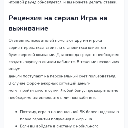
игровой раунд обновляется, и вы можете делать ставки.
Рецензия на сериал Игра на
выживание
Отзывы пользователей помогают другим игрока
сориентироваться, стоит ли становиться клиентом
букмекерской компании. Для вывода средств необходимо
создать заявку в личном кабинете. В течение нескольких
минут
деньги поступают на персональный счет пользователя.
В случае форс-мажорных ситуаций деньги
могут прийти спустя сутки. Любой бонус предварительно
необходимо активировать в личном кабинете.
Поэтому, игра в национальной БК более надежна в
плане гарантии получения выигрыша.
Если вы войдете в систему с мобильного