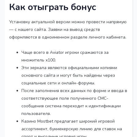
Как отыграть бонус
Установку актуальной версии можно провести напрямую
— с нашего сайта. Заявки на вывод средств
оформляются в одноименном разделе личного кабинета.
Чаще всего в Aviator игроки сражаются за
множитель х100.
Эти зеркала являются официальными копиями
основного сайта и могут быть найдены через
социальные сети и онлайн-форумы.
После заполнения всех данных по форме и ввода в
соответствующее поле полученного СМС-
сообщения система переходит к идентификации
пользователя.
Казино Mostbet предлагает широкий игровой
ассортимент, букмекерскую линию для ставок на
спорт и выгодные условия игры.