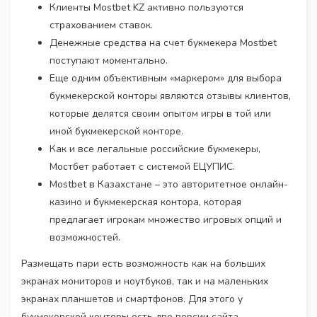
Клиенты Mostbet KZ активно пользуются
страхованием ставок.
Денежные средства на счет букмекера Mostbet
поступают моментально.
Еще одним объективным «маркером» для выбора
букмекерской конторы являются отзывы клиентов,
которые делятся своим опытом игры в той или
иной букмекерской конторе.
Как и все легальные российские букмекеры,
Мостбет работает с системой ЕЦУПИС.
Mostbet в Казахстане – это авторитетное онлайн-
казино и букмекерская контора, которая
предлагает игрокам множество игровых опций и
возможностей.
Размещать пари есть возможность как на больших
экранах мониторов и ноутбуков, так и на маленьких
экранах планшетов и смартфонов. Для этого у
букмекерской конторы есть две версии сайта —