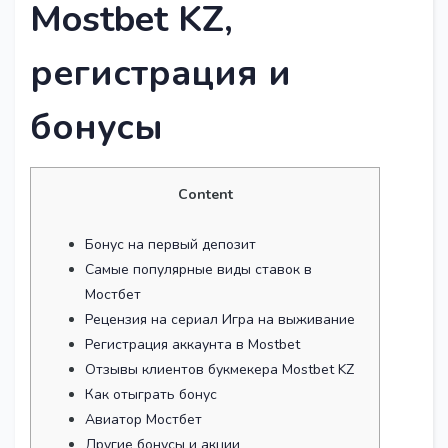
Mostbet KZ,
регистрация и
бонусы
Content
Бонус на первый депозит
Самые популярные виды ставок в
Мостбет
Рецензия на сериал Игра на выживание
Регистрация аккаунта в Mostbet
Отзывы клиентов букмекера Mostbet KZ
Как отыграть бонус
Авиатор Мостбет
Другие бонусы и акции