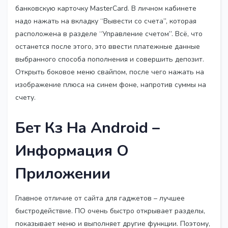
банковскую карточку MasterCard. В личном кабинете
надо нажать на вкладку “Вывести со счета”, которая
расположена в разделе “Управление счетом”. Всё, что
останется после этого, это ввести платежные данные
выбранного способа пополнения и совершить депозит.
Открыть боковое меню свайпом, после чего нажать на
изображение плюса на синем фоне, напротив суммы на
счету.
Бет Кз На Android –
Информация О
Приложении
Главное отличие от сайта для гаджетов – лучшее
быстродействие. ПО очень быстро открывает разделы,
показывает меню и выполняет другие функции. Поэтому,