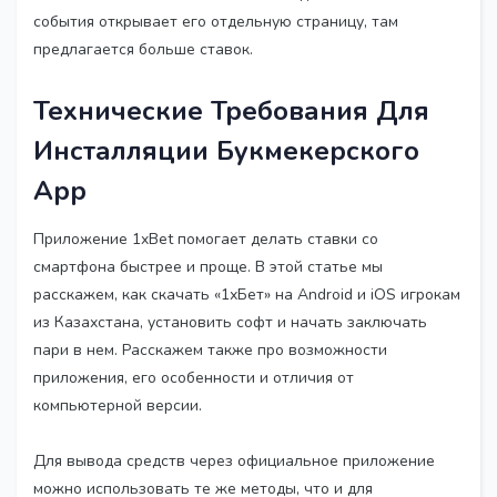
события открывает его отдельную страницу, там
предлагается больше ставок.
Технические Требования Для
Инсталляции Букмекерского
App
Приложение 1xBet помогает делать ставки со
смартфона быстрее и проще. В этой статье мы
расскажем, как скачать «1хБет» на Android и iOS игрокам
из Казахстана, установить софт и начать заключать
пари в нем. Расскажем также про возможности
приложения, его особенности и отличия от
компьютерной версии.
Для вывода средств через официальное приложение
можно использовать те же методы, что и для