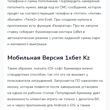
телефона и сумму пополнения. Подтвердить намерение
пополнить нужно, введя код из СМС-сообщения, которое
придёт на соответствующий телефон в «Алтел», «Актив»,
«Билайн», «Теле2» или Kcell. При создании купона в
приложении есть функция «Генератор». При ее запуске
ставку собирает букмекерская контора 1xBet в
автоматическом режиме с учетом заданной суммы пари
и желаемого выигрыша.
Мобильная Версия 1хбет Kz
Таким образом, скачать iOS-софт букмекера можно
стандартным способом, так что это не вызовет у
пользователя затруднений. Запускается ПО нажатием на
иконку, которая появится после завершения установки
на одном из рабочих столов. Популярный букмекер дает
возможность клиентам играть не только с десктопа БК,
но и через приложения для Android и iOS, а также