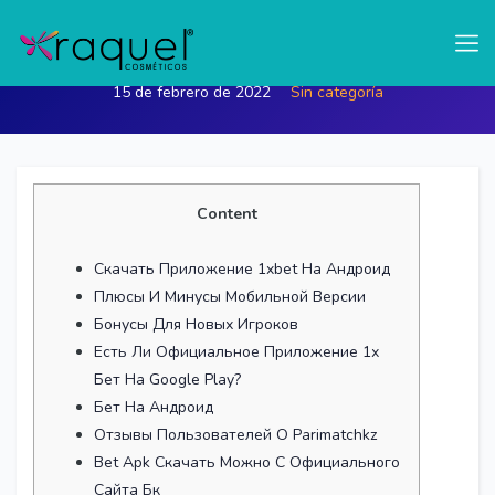
test
15 de febrero de 2022
Sin categoría
Content
Скачать Приложение 1xbet На Андроид
Плюсы И Минусы Мобильной Версии
Бонусы Для Новых Игроков
Есть Ли Официальное Приложение 1х
Бет На Google Play?
Бет На Андроид
Отзывы Пользователей О Parimatchkz
Bet Apk Скачать Можно С Официального
Сайта Бк