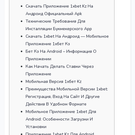
Скачать Приложение 1xbet Kz На
Андроид Официальный Apk
Технические Требования Для
Инсталляции Букмекерского App
Скачать 1xbet На Андроид — Мобильное
Приложение 1хбет Кз
Бет Кз На Android – Информация О
Приложении
Как Начать Делать Ставки Через
Приложение
Мобильная Версия 1хбет Kz
Преимущества Мобильной Версии 1xbet:
Регистрация, Вход На Сайт И Другие
Действия В Удобном Формате
Мобильное Приложение 1xbet Для
Android: Особенности Загрузки И
Установки
Приложение 1xbet Kz Для Android