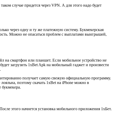
таком случае придется через VPN. А для этого надо будет
лько через одну и ту же платежную систему. Букмекерская
ность. Можно не опасаться проблем с выплатами выигрышей,
айл на смартфон или планшет. Если мобильное устройство не
 будет загрузить 1xBet Apk на мобильный гаджет и произвести
.
гарантированно получает самую свежую официальную программу.
 лояльна, поэтому скачать 1xBet на iPhone можно в
 букмекера.
 После этого начнется установка мобильного приложения 1хБет.