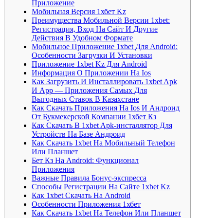
Приложение
Мобильная Версия 1хбет Kz
Преимущества Мобильной Версии 1xbet:
Регистрация, Вход На Сайт И Другие
Действия В Удобном Формате
Мобильное Приложение 1xbet Для Android:
Особенности Загрузки И Установки
Приложение 1xbet Kz Для Android
Информация О Приложении На Ios
Как Загрузить И Инсталлировать 1xbet Apk
И App — Приложения Самых Для
Выгодных Ставок В Казахстане
Как Скачать Приложения На Ios И Андроид
От Букмекерской Компании 1хбет Кз
Как Скачать В 1xbet Apk-инсталлятор Для
Устройств На Базе Андроид
Как Скачать 1xbet На Мобильный Телефон
Или Планшет
Бет Кз На Android: Функционал
Приложения
Важные Правила Бонус-экспресса
Способы Регистрации На Сайте 1xbet Kz
Как 1xbet Скачать На Android
Особенности Приложения 1хбет
Как Скачать 1xbet На Телефон Или Планшет