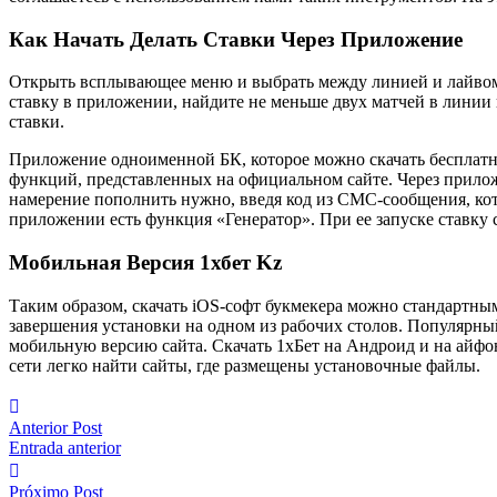
Как Начать Делать Ставки Через Приложение
Открыть всплывающее меню и выбрать между линией и лайвом. П
ставку в приложении, найдите не меньше двух матчей в линии
ставки.
Приложение одноименной БК, которое можно скачать бесплатн
функций, представленных на официальном сайте. Через прилож
намерение пополнить нужно, введя код из СМС-сообщения, кот
приложении есть функция «Генератор». При ее запуске ставку
Мобильная Версия 1хбет Kz
Таким образом, скачать iOS-софт букмекера можно стандартным 
завершения установки на одном из рабочих столов. Популярный 
мобильную версию сайта. Скачать 1хБет на Андроид и на айфон
сети легко найти сайты, где размещены установочные файлы.
Navegación
Anterior Post
de
Entrada anterior
entradas
Próximo Post