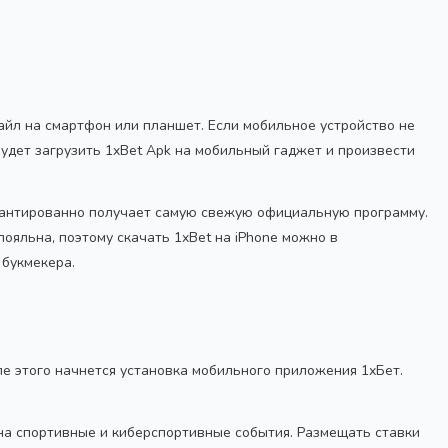
айл на смартфон или планшет. Если мобильное устройство не
будет загрузить 1xBet Apk на мобильный гаджет и произвести
гарантированно получает самую свежую официальную программу.
лояльна, поэтому скачать 1xBet на iPhone можно в
 букмекера.
сле этого начнется установка мобильного приложения 1хБет.
 на спортивные и киберспортивные события. Размещать ставки