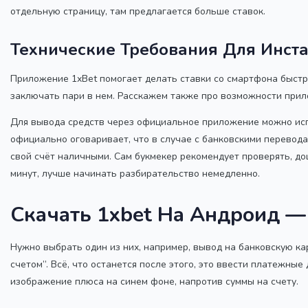
отдельную страницу, там предлагается больше ставок.
Технические Требования Для Инст
Приложение 1xBet помогает делать ставки со смартфона быстрее
заключать пари в нем. Расскажем также про возможности прил
Для вывода средств через официальное приложение можно испол
официально оговаривает, что в случае с банковскими переводам
свой счёт наличными. Сам букмекер рекомендует проверять, до
минут, лучше начинать разбирательство немедленно.
Скачать 1xbet На Андроид —
Нужно выбрать один из них, например, вывод на банковскую ка
счетом”. Всё, что останется после этого, это ввести платежн
изображение плюса на синем фоне, напротив суммы на счету.