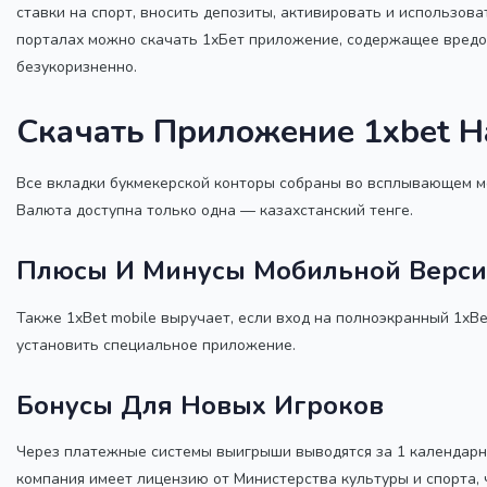
ставки на спорт, вносить депозиты, активировать и использов
порталах можно скачать 1хБет приложение, содержащее вредон
безукоризненно.
Скачать Приложение 1xbet 
Все вкладки букмекерской конторы собраны во всплывающем ме
Валюта доступна только одна — казахстанский тенге.
Плюсы И Минусы Мобильной Верс
Также 1xBet mobile выручает, если вход на полноэкранный 1xBe
установить специальное приложение.
Бонусы Для Новых Игроков
Через платежные системы выигрыши выводятся за 1 календарны
компания имеет лицензию от Министерства культуры и спорта,