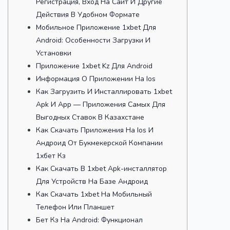
Регистрация, Вход На Сайт И Другие
Действия В Удобном Формате
Мобильное Приложение 1xbet Для
Android: Особенности Загрузки И
Установки
Приложение 1xbet Kz Для Android
Информация О Приложении На Ios
Как Загрузить И Инсталлировать 1xbet
Apk И App — Приложения Самых Для
Выгодных Ставок В Казахстане
Как Скачать Приложения На Ios И
Андроид От Букмекерской Компании
1хбет Кз
Как Скачать В 1xbet Apk-инсталлятор
Для Устройств На Базе Андроид
Как Скачать 1xbet На Мобильный
Телефон Или Планшет
Бет Кз На Android: Функционал