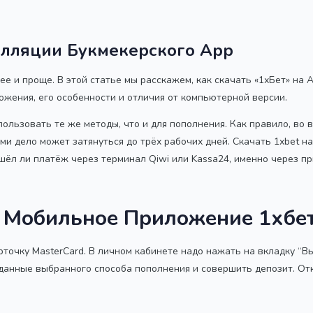
алляции Букмекерского App
 и проще. В этой статье мы расскажем, как скачать «1хБет» на An
ожения, его особенности и отличия от компьютерной версии.
ьзовать те же методы, что и для пополнения. Как правило, во в
и дело может затянуться до трёх рабочих дней. Скачать 1xbet на
шёл ли платёж через терминал Qiwi или Kassa24, именно через пр
 Мобильное Приложение 1хбет
рточку MasterCard. В личном кабинете надо нажать на вкладку “В
ые данные выбранного способа пополнения и совершить депозит. О