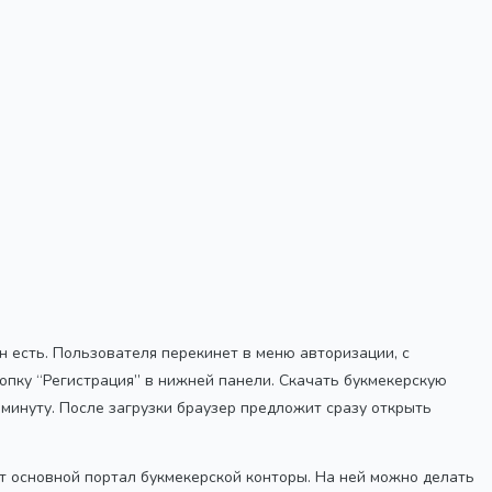
н есть. Пользователя перекинет в меню авторизации, с
опку “Регистрация” в нижней панели. Скачать букмекерскую
 минуту. После загрузки браузер предложит сразу открыть
т основной портал букмекерской конторы. На ней можно делать