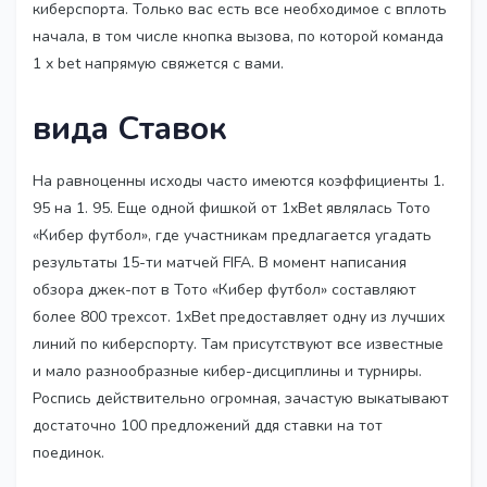
киберспорта. Только вас есть все необходимое с вплоть
начала, в том числе кнопка вызова, по которой команда
1 x bet напрямую свяжется с вами.
вида Ставок
На равноценны исходы часто имеются коэффициенты 1.
95 на 1. 95. Еще одной фишкой от 1xBet являлась Тото
«Кибер футбол», где участникам предлагается угадать
результаты 15-ти матчей FIFA. В момент написания
обзора джек-пот в Тото «Кибер футбол» составляют
более 800 трехсот. 1xBet предоставляет одну из лучших
линий по киберспорту. Там присутствуют все известные
и мало разнообразные кибер-дисциплины и турниры.
Роспись действительно огромная, зачастую выкатывают
достаточно 100 предложений ддя ставки на тот
поединок.