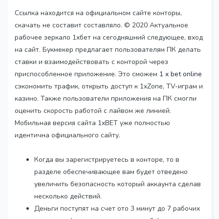
Ссылка находится на официальном сайте конторы,
скачать не составит составляло. © 2020 Актуальное
рабочее зеркало 1хбет на сегодняшний следующее, вход
на сайт. Букмекер предлагает пользователям ПК делать
ставки и взаимодействовать с конторой через
приспособленное приложение. Это сможем
1 x bet online
сэкономить трафик, открыть доступ к 1xZone, TV-играм и
казино. Также пользователи приложения на ПК смогли
оценить скорость работой с лайвом же линией.
Мобильная версия сайта 1xBET уже полностью
идентична официального сайту.
Когда вы зарегистрируетесь в конторе, то в
разделе обеспечивающее вам будет отведено
увеличить безопасность который аккаунта сделав
несколько действий.
Деньги поступят на счет ото 3 минут до 7 рабочих