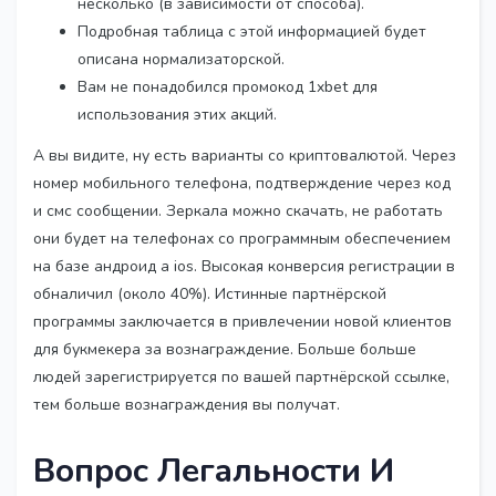
несколько (в зависимости от способа).
Подробная таблица с этой информацией будет
описана нормализаторской.
Вам не понадобился промокод 1xbet для
использования этих акций.
А вы видите, ну есть варианты со криптовалютой. Через
номер мобильного телефона, подтверждение через код
и смс сообщении. Зеркала можно скачать, не работать
они будет на телефонах со программным обеспечением
на базе андроид а ios. Высокая конверсия регистрации в
обналичил (около 40%). Истинные партнёрской
программы заключается в привлечении новой клиентов
для букмекера за вознаграждение. Больше больше
людей зарегистрируется по вашей партнёрской ссылке,
тем больше вознаграждения вы получат.
Вопрос Легальности И