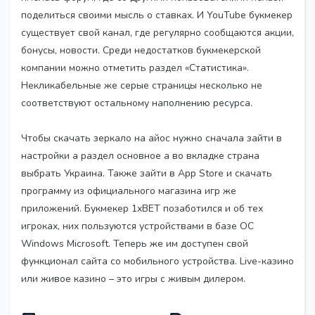
поделиться своими мысль о ставках. И YouTube букмекер
существует свой канал, где регулярно сообщаются акции,
бонусы, новости. Среди недостатков букмекерской
компании можно отметить раздел «Статистика».
Некликабельные же серые страницы несколько не
соответствуют остальному наполнению ресурса.
Чтобы скачать зеркало на айос нужно сначала зайти в
настройки а раздел основное а во вкладке страна
выбрать Украина. Также зайти в App Store и скачать
программу из официального магазина игр же
приложений. Букмекер 1xBET позаботился и об тех
игроках, них пользуются устройствами в базе ОС
Windows Microsoft. Теперь же им доступен свой
функционал сайта со мобильного устройства. Live-казино
или живое казино – это игры с живым дилером.