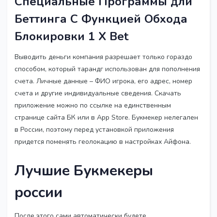
Специальные Программы дли
Беттинга С Функцией Обхода
Блокировки 1 X Bet
Выводить деньги компания разрешает только гораздо
способом, который тарандг использован для пополнения
счета. Личные данные – ФИО игрока, его адрес, номер
счета и другие индивидуальные сведения. Скачать
приложение можно по ссылке на единственным
странице сайта БК или в App Store. Букмекер нелегален
в России, поэтому перед установкой приложения
придется поменять геолокацию в настройках Айфона.
Лучшие Букмекеры
россии
После этого сами автоматически будете