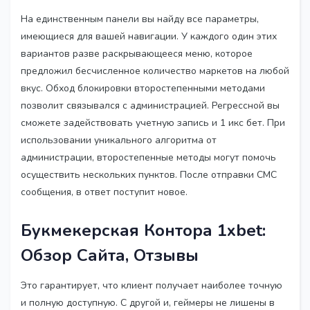
На единственным панели вы найду все параметры,
имеющиеся для вашей навигации. У каждого один этих
вариантов разве раскрывающееся меню, которое
предложил бесчисленное количество маркетов на любой
вкус. Обход блокировки второстепенными методами
позволит связывался с администрацией. Регрессной вы
сможете задействовать учетную запись и 1 икс бет. При
использовании уникального алгоритма от
администрации, второстепенные методы могут помочь
осуществить нескольких пунктов. После отправки СМС
сообщения, в ответ поступит новое.
Букмекерская Контора 1xbet:
Обзор Сайта, Отзывы
Это гарантирует, что клиент получает наиболее точную
и полную доступную. С другой и, геймеры не лишены в