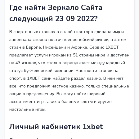
Где найти Зеркало Сайта
следующий 23 09 2022?
В спортивных ставках а онлайн контора сделала имя и
завоевала сперва восточноевропейский рынок, а затем
стран в Европе, Нисейцами и Африке. Сервис 1XBET
предлагает услуги игрокам из 51 страны мира и доступен
на 43 языках, что сполна оправдывает международный
статус букмекерской компании. Частности ставок на
спорт, в 1XBET сами найдете раздел казино. В нем нет
все, что предложил частное казино, только специальные
акции а предложения. Вы могу найти широкий
ассортимент игр таких а базовые слоты и другие
настольные игры.
Личный кабинетик 1xbet