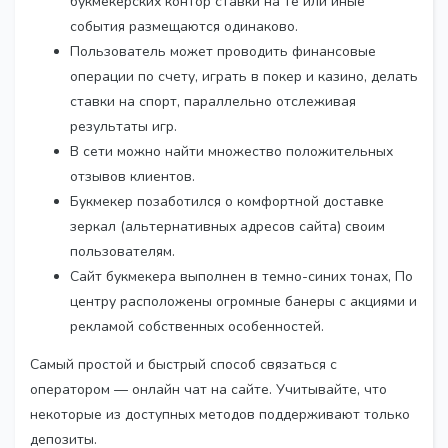
букмекерских контор ставки на те или иные
события размещаются одинаково.
Пользователь может проводить финансовые
операции по счету, играть в покер и казино, делать
ставки на спорт, параллельно отслеживая
результаты игр.
В сети можно найти множество положительных
отзывов клиентов.
Букмекер позаботился о комфортной доставке
зеркал (альтернативных адресов сайта) своим
пользователям.
Сайт букмекера выполнен в темно-синих тонах, По
центру расположены огромные банеры с акциями и
рекламой собственных особенностей.
Самый простой и быстрый способ связаться с
оператором — онлайн чат на сайте. Учитывайте, что
некоторые из доступных методов поддерживают только
депозиты.