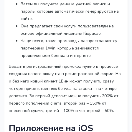
Затем вы получите данные учетной записи и
пароль, которые автоматически генерируются на
сайте.
Она предлагает свои услуги пользователям на
основе официальной лицензии Кюрасао.
Чаще всего, такие промокоды распространяются
партнерами 1Win, которые занимаются
продвижением бренда в интернете.
Вводить регистрационный промокод нужно в процессе
создания нового аккаунта в регистрационной форме. Но
и без него новый клиент 1Вин может получить сразу
четыре приветственных бонуса на ставки – на четыре
депозита. За первый депозит можно получить 200% от
первого пополнения счета, второй раз – 150% от
внесенной суммы, третий – 100% и четвертый – 50%.
Приложение на iOS