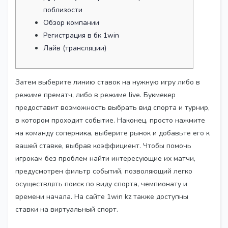
поблизости
Обзор компании
Регистрация в бк 1win
Лайв (трансляции)
Затем выберите линию ставок на нужную игру либо в
режиме прематч, либо в режиме live. Букмекер
предоставит возможность выбрать вид спорта и турнир,
в котором проходит событие. Наконец, просто нажмите
на команду соперника, выберите рынок и добавьте его к
вашей ставке, выбрав коэффициент. Чтобы помочь
игрокам без проблем найти интересующие их матчи,
предусмотрен фильтр событий, позволяющий легко
осуществлять поиск по виду спорта, чемпионату и
времени начала. На сайте 1win kz также доступны
ставки на виртуальный спорт.