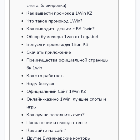
счета, блокировка)
Как вывести промокод 1Win KZ
Что такое промокод 1Win?
Как выводить деньги с БК 1win?
Обзор букмекера 1win от Legalbet
Бонусы и промокоды 1Вин КЗ
Скачать приложение
Преимущества официальной страницы
бк 1win
Как это работает.
Виды бонусов
Официальный Сайт 1Win KZ
Онлайн-казино 1Win: лучшие слоты и
игры
Как лучше пополнить счет?
Пополнение и вывод в тенге
Как зайти на сайт?
Другие Букмекерские конторы