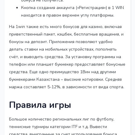
бонуса не получится.
Кнопка создания аккаунта («Регистрация») в 1 WIN
находится в правом верхнем углу платформы.
На 1win также есть много бонусов для казино, включая
приветственный пакет, кэшбек, бесплатные вращения, и
бонусы на депозит. Приложения позволяют удобно
делать ставки на мобильных устройствах, пополнять
счёт, и выводить средства. За установку программы на
телефон или планшет букмекер предоставляет бонусные
средства. Еще одно преимущество 1Вин над другими
букмекерами Казахстана – высокие котировки. Средняя
маржа составляет 5-12%, в зависимости от вида спорта.
Правила игры
Большое количество региональных лиг по футболу,
теннисные турниры категории ITF и т.д. Вывести
средства, выигранные за счет использования бонуса,