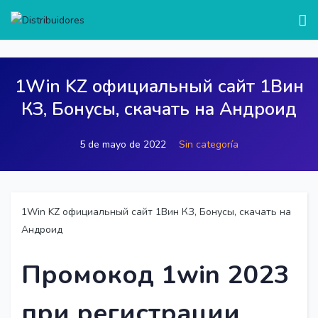
test
1Win KZ официальный сайт 1Вин
КЗ, Бонусы, скачать на Андроид
5 de mayo de 2022
Sin categoría
1Win KZ официальный сайт 1Вин КЗ, Бонусы, скачать на
Андроид
Промокод 1win 2023
при регистрации,