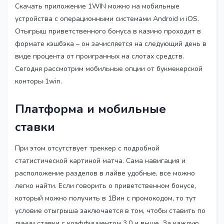
Скачать приложение 1WIN можно на мобильные
устройства с операционными системами Android и iOS.
Отыгрыш приветственного бонуса в казино проходит в
формате кэшбэка – он зачисляется на следующий день в
виде процента от проигранных на слотах средств.
Сегодня рассмотрим мобильные опции от букмекерской
конторы 1win.
Платформа и мобильные
ставки
При этом отсутствует треккер с подробной
статистической картиной матча. Сама навигация и
расположение разделов в лайве удобные, все можно
легко найти. Если говорить о приветственном бонусе,
который можно получить в 1Вин с промокодом, то тут
условие отыгрыша заключается в том, чтобы ставить по
линии ставки с коэффициентом 3.0 и выше. За каждую