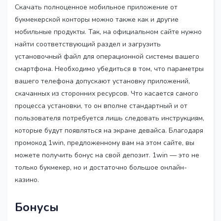
Скачать полноценное мобильное приложение от
букмекерской конторы можно также как и другие
мобильные продукты. Так, на официальном сайте нужно
найти соответствующий раздел и загрузить
установочный файл для операционной системы вашего
смартфона. Необходимо убедиться в том, что параметры
вашего телефона допускают установку приложений,
скачанных из сторонних ресурсов. Что касается самого
процесса установки, то он вполне стандартный и от
пользователя потребуется лишь следовать инструкциям,
которые будут появляться на экране девайса. Благодаря
промокод 1win, предложенному вам на этом сайте, вы
можете получить бонус на свой депозит. 1win — это не
только букмекер, но и достаточно большое онлайн-
казино.
Бонусы