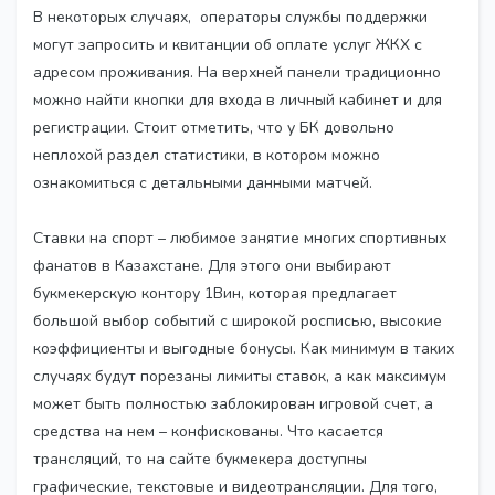
В некоторых случаях, операторы службы поддержки
могут запросить и квитанции об оплате услуг ЖКХ с
адресом проживания. На верхней панели традиционно
можно найти кнопки для входа в личный кабинет и для
регистрации. Стоит отметить, что у БК довольно
неплохой раздел статистики, в котором можно
ознакомиться с детальными данными матчей.
Ставки на спорт – любимое занятие многих спортивных
фанатов в Казахстане. Для этого они выбирают
букмекерскую контору 1Вин, которая предлагает
большой выбор событий с широкой росписью, высокие
коэффициенты и выгодные бонусы. Как минимум в таких
случаях будут порезаны лимиты ставок, а как максимум
может быть полностью заблокирован игровой счет, а
средства на нем – конфискованы. Что касается
трансляций, то на сайте букмекера доступны
графические, текстовые и видеотрансляции. Для того,