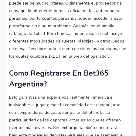
puede ser de mucho interés. Últimamente el proveedor ha
conseguido obtener el permiso oficial de las autoridades
peruanas, por lo cual los peruanos pueden acceder a esta
plataforma sin ningún problema. Además, en el amplio
catálogo de 1xBET Peru hay Casino en vivo, el cual incuye
diferentes modalidades de ruletas, blackjack y otros juegos
de mesa. Descubre todo el menú de sistemas bancarias, con
los cuales colabora 1xBET, en la web del operador.
Como Registrarse En Bet365
Argentina?
Esto garantiza una experiencia realmente inmersiva e
inolvidable al jugar desde la comodidad de tu hogar junto
con competidores de cualquier parte del planeta. La
particularidad de los deportes virtuales es que te ofrecen
eventos más diversos. Sin embargo, también encontrarás
bajo esta modalidad deportes virtuales que se asemejan a