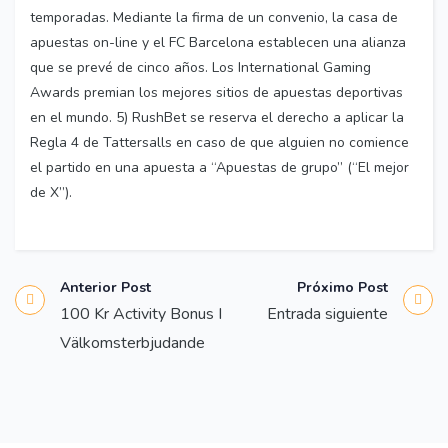
temporadas. Mediante la firma de un convenio, la casa de
apuestas on-line y el FC Barcelona establecen una alianza
que se prevé de cinco años. Los International Gaming
Awards premian los mejores sitios de apuestas deportivas
en el mundo. 5) RushBet se reserva el derecho a aplicar la
Regla 4 de Tattersalls en caso de que alguien no comience
el partido en una apuesta a “Apuestas de grupo” (“El mejor
de X”).
Anterior Post
Próximo Post
100 Kr Activity Bonus I
Entrada siguiente
Välkomsterbjudande