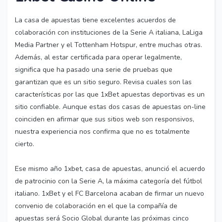
La casa de apuestas tiene excelentes acuerdos de
colaboración con instituciones de la Serie A italiana, LaLiga
Media Partner y el Tottenham Hotspur, entre muchas otras.
Además, al estar certificada para operar legalmente,
significa que ha pasado una serie de pruebas que
garantizan que es un sitio seguro. Revisa cuales son las
características por las que 1xBet apuestas deportivas es un
sitio confiable. Aunque estas dos casas de apuestas on-line
coinciden en afirmar que sus sitios web son responsivos,
nuestra experiencia nos confirma que no es totalmente
cierto.
Ese mismo año 1xbet, casa de apuestas, anunció el acuerdo
de patrocinio con la Serie A, la máxima categoría del fútbol
italiano. 1xBet y el FC Barcelona acaban de firmar un nuevo
convenio de colaboración en el que la compañía de
apuestas será Socio Global durante las próximas cinco