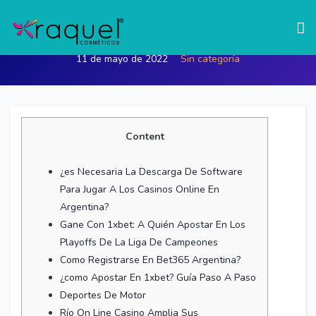
test
11 de mayo de 2022
Sin categoría
Content
¿es Necesaria La Descarga De Software
Para Jugar A Los Casinos Online En
Argentina?
Gane Con 1xbet: A Quién Apostar En Los
Playoffs De La Liga De Campeones
Como Registrarse En Bet365 Argentina?
¿como Apostar En 1xbet? Guía Paso A Paso
Deportes De Motor
Río On Line Casino Amplia Sus