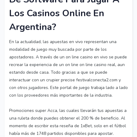
Los Casinos Online En
Argentina?
En la actualidad, las apuestas en vivo representan una
modalidad de juego muy buscada por parte de los
apostadores. A través de un on line casino en vivo se puede
recrear la experiencia de un on line on line casino real, aun
estando desde casa. Todo gracias a que se puede
interactuar con un crupier precise festivalconecta2.com y
con otros jugadores. Este portal de juego trabaja lado a lado
con los proveedores más importantes de la industria.
Promociones super Acca, las cuales llevarán tus apuestas a
una ruleta donde puedes obtener el 200 % de beneficio. Al
momento de escribir esta reseña de 1xBet, solo en el fútbol
había más de 1748 partidos disponibles para apostar.