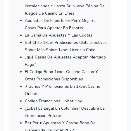
Instalaciones Y Lanza Su Nueva Página De
Juegos De Casino En Línea
Apuestas De Esports En Perú: Mejores
Casas Para Apostar En Esports
La Gama De Apuestas Y Las Cuotas
Bet Chile 1xbet Predicciones Chile Efectivos
Saber Más Sobre 1xbet Licencia Chile
¿qué Casas De Apuestas Aceptan Mercado
Pago?
El Codigo Bono 1xbet On Line Casino Y
Otras Promociones Disponibles
⚡️ Bonos Y Promociones En 1xbet Casino
Online
Código Promocional 1xbet Hoy
¿1xbet Es Legal En Colombia? Descubre La
Información Precise
Bet Perú: Apuestas Y Casino Bono De
Bienvenida De 1xbet 2022