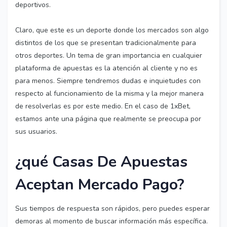
deportivos.
Claro, que este es un deporte donde los mercados son algo
distintos de los que se presentan tradicionalmente para
otros deportes. Un tema de gran importancia en cualquier
plataforma de apuestas es la atención al cliente y no es
para menos. Siempre tendremos dudas e inquietudes con
respecto al funcionamiento de la misma y la mejor manera
de resolverlas es por este medio. En el caso de 1xBet,
estamos ante una página que realmente se preocupa por
sus usuarios.
¿qué Casas De Apuestas
Aceptan Mercado Pago?
Sus tiempos de respuesta son rápidos, pero puedes esperar
demoras al momento de buscar información más específica.