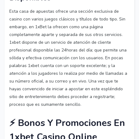
Esta casa de apuestas ofrece una sección exclusiva de
casino con varios juegos clásicos y títulos de todo tipo. Sin
embargo, en 1xBet la ofrecen como una página
completamente aparte y separada de sus otros servicios.
1xbet dispone de un servicio de atención de cliente
profesional disponible las 24horas del día; que permite una
sólida y efectiva comunicación con los usuarios. En pocas
palabras 1xbet cuenta con un soporte excelente; y la
atención a los jugadores lo realiza por medio de llamadas a
su número oficial, a su correo y en vivo. Una vez que te
hayas convencido de iniciar a apostar en este espléndido
sitio de entretenimiento debes proceder a registrarte;
proceso que es sumamente sencillo.
⚡️ Bonos Y Promociones En
1xbet Casino Online