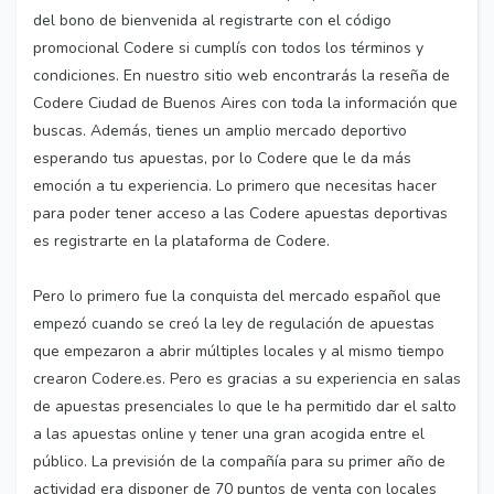
del bono de bienvenida al registrarte con el código
promocional Codere si cumplís con todos los términos y
condiciones. En nuestro sitio web encontrarás la reseña de
Codere Ciudad de Buenos Aires con toda la información que
buscas. Además, tienes un amplio mercado deportivo
esperando tus apuestas, por lo Codere que le da más
emoción a tu experiencia. Lo primero que necesitas hacer
para poder tener acceso a las Codere apuestas deportivas
es registrarte en la plataforma de Codere.
Pero lo primero fue la conquista del mercado español que
empezó cuando se creó la ley de regulación de apuestas
que empezaron a abrir múltiples locales y al mismo tiempo
crearon Codere.es. Pero es gracias a su experiencia en salas
de apuestas presenciales lo que le ha permitido dar el salto
a las apuestas online y tener una gran acogida entre el
público. La previsión de la compañía para su primer año de
actividad era disponer de 70 puntos de venta con locales