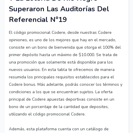
Superaron Las Auditorías Del
Referencial N°19
El código promocional Codere, desde nuestras Codere
opiniones, es uno de los mejores que hay en el mercado,
consiste en un bono de bienvenida que otorga el 100% del
primer depósito hasta un máximo de $10.000. Se trata de
una promoción que solamente está disponible para los
nuevos usuarios. En esta tabla te ofrecemos de manera
resumida los principales requisitos establecidos para el
Codere bonus. Más adelante, podrás conocer los términos y
condiciones a los que se encuentran sujetos. La oferta
principal de Codere apuestas deportivas consiste en un
bono de un porcentaje de la cantidad que deposites,
utilizando el código promocional Codere.
Además, esta plataforma cuenta con un catálogo de