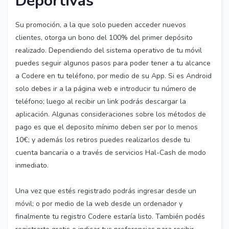
Deportivas
Su promoción, a la que solo pueden acceder nuevos
clientes, otorga un bono del 100% del primer depósito
realizado. Dependiendo del sistema operativo de tu móvil
puedes seguir algunos pasos para poder tener a tu alcance
a Codere en tu teléfono, por medio de su App. Si es Android
solo debes ir a la página web e introducir tu número de
teléfono; luego al recibir un link podrás descargar la
aplicación. Algunas consideraciones sobre los métodos de
pago es que el deposito mínimo deben ser por lo menos
10€; y además los retiros puedes realizarlos desde tu
cuenta bancaria o a través de servicios Hal-Cash de modo
inmediato.
Una vez que estés registrado podrás ingresar desde un
móvil; o por medio de la web desde un ordenador y
finalmente tu registro Codere estaría listo. También podés