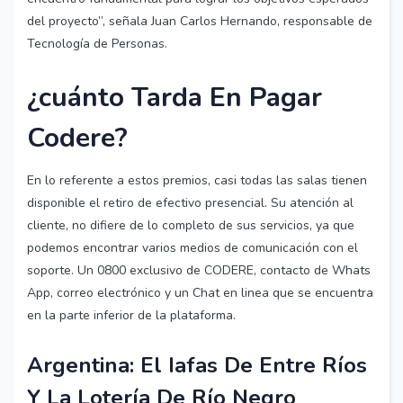
del proyecto”, señala Juan Carlos Hernando, responsable de
Tecnología de Personas.
¿cuánto Tarda En Pagar
Codere?
En lo referente a estos premios, casi todas las salas tienen
disponible el retiro de efectivo presencial. Su atención al
cliente, no difiere de lo completo de sus servicios, ya que
podemos encontrar varios medios de comunicación con el
soporte. Un 0800 exclusivo de CODERE, contacto de Whats
App, correo electrónico y un Chat en linea que se encuentra
en la parte inferior de la plataforma.
Argentina: El Iafas De Entre Ríos
Y La Lotería De Río Negro