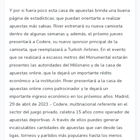
Y por si fuera poco esta casa de apuestas brinda una buena
página de estadísticas; que puedan orientarte a realizar
apuestas más sabias. River estrenará su nueva camiseta
dentro de algunas semanas y, además, el próximo jueves
presentará a Codere, su nuevo sponsor principal de la
camiseta, que reemplazará a Turkish Airlines. En el evento
que se realizará a escasos metros del Monumental estarán
presentes las autoridades del Millonario y de la casa de
apuestas online, que le dejará un importante rédito
económico a la institución. River presentará a la casa de
apuestas online como patrocinador y le dejará un
importante ingreso económico en los próximos años. Madrid,
29 de abril de 2023 .- Codere, multinacional referente en el
sector del juego privado, celebra 15 años como operador de
apuestas deportivas. A través de ellos puedes generar
incalculables cantidades de apuestas que van desde las
ligas, torneos y partidos más populares hasta los menos