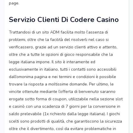
page.
Servizio Clienti Di Codere Casino
Trattandosi di un sito ADM facilita molto l’assenza di
problemi, oltre che la facilità del risolverli nel caso si
verificassero, grazie ad un servizio clienti attivo e attento,
oltre che a tutte le opzioni di gioco responsabile che la
legge italiana impone. Il sito è interamente ed
esclusivamente in italiano, tutti i contatti sono accessibili
dall’omonima pagina e nei termini e condizioni è possibile
trovare la risposta a moltissime domande. Per ultimo, le
vincite ottenute mediante l’offerta di benvenuto saranno
erogate sotto forma di coupon, utilizzabile nella sezione slot
e casinò con una scadenza di 7 giorni per la conversione in
saldo prelevabile (1x richiesto dalla legge italiana). I giochi
scelti sono prodotti di qualità, che garantiscono la sicurezza
oltre che il divertimento, così da evitare problematiche in