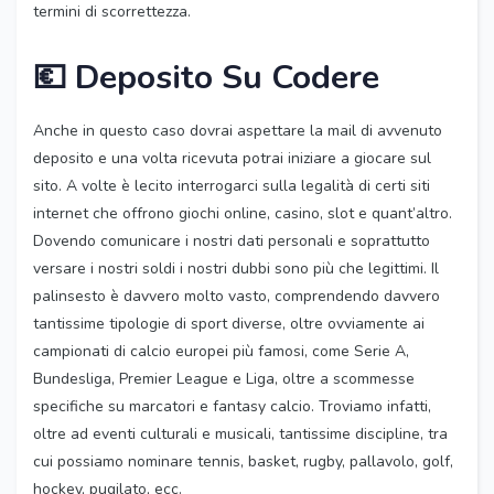
termini di scorrettezza.
💶 Deposito Su Codere
Anche in questo caso dovrai aspettare la mail di avvenuto
deposito e una volta ricevuta potrai iniziare a giocare sul
sito. A volte è lecito interrogarci sulla legalità di certi siti
internet che offrono giochi online, casino, slot e quant’altro.
Dovendo comunicare i nostri dati personali e soprattutto
versare i nostri soldi i nostri dubbi sono più che legittimi. Il
palinsesto è davvero molto vasto, comprendendo davvero
tantissime tipologie di sport diverse, oltre ovviamente ai
campionati di calcio europei più famosi, come Serie A,
Bundesliga, Premier League e Liga, oltre a scommesse
specifiche su marcatori e fantasy calcio. Troviamo infatti,
oltre ad eventi culturali e musicali, tantissime discipline, tra
cui possiamo nominare tennis, basket, rugby, pallavolo, golf,
hockey, pugilato, ecc.