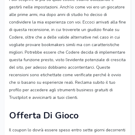
gestirli nelle impostazioni. Anch’io come voi ero un giocatore
alle prime armi, ma dopo anni di studio ho deciso di
condividere la mia esperienza con voi. Eccoci arrivati alla fine
di questa recensione, in cui troverete un giudizio finale su
Codere, oltre che a delle valide alternative nel caso in cui
vogliate provare bookmakers simili ma con caratteristiche
migliori. Potrebbe essere che Codere decida di implementare
questa funzione presto, visto l’evidente potenziale di crescita
del sito, per adesso dobbiamo accontentarci. Queste
recensioni sono etichettate come verificate perché è ovvio
che si basano su esperienze reali. Reclama subito il tuo
profilo per accedere agli strumenti business gratuiti di
Trustpilot e avvicinarti ai tuoi clienti.
Offerta Di Gioco
Il coupon lo dovrà essere speso entro sette giorni decorrenti