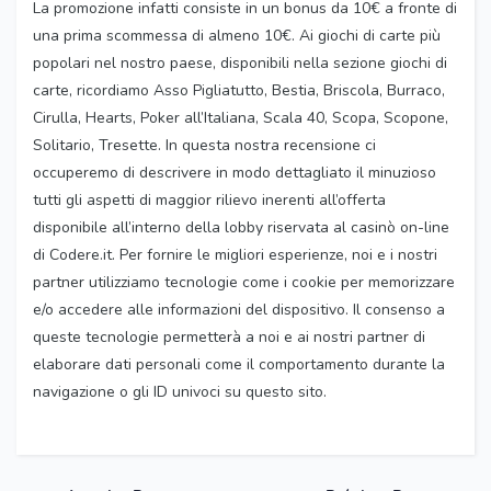
La promozione infatti consiste in un bonus da 10€ a fronte di
una prima scommessa di almeno 10€. Ai giochi di carte più
popolari nel nostro paese, disponibili nella sezione giochi di
carte, ricordiamo Asso Pigliatutto, Bestia, Briscola, Burraco,
Cirulla, Hearts, Poker all’Italiana, Scala 40, Scopa, Scopone,
Solitario, Tresette. In questa nostra recensione ci
occuperemo di descrivere in modo dettagliato il minuzioso
tutti gli aspetti di maggior rilievo inerenti all’offerta
disponibile all’interno della lobby riservata al casinò on-line
di Codere.it. Per fornire le migliori esperienze, noi e i nostri
partner utilizziamo tecnologie come i cookie per memorizzare
e/o accedere alle informazioni del dispositivo. Il consenso a
queste tecnologie permetterà a noi e ai nostri partner di
elaborare dati personali come il comportamento durante la
navigazione o gli ID univoci su questo sito.