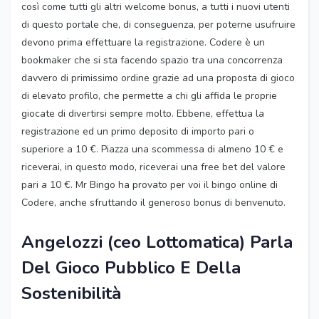
così come tutti gli altri welcome bonus, a tutti i nuovi utenti
di questo portale che, di conseguenza, per poterne usufruire
devono prima effettuare la registrazione. Codere è un
bookmaker che si sta facendo spazio tra una concorrenza
davvero di primissimo ordine grazie ad una proposta di gioco
di elevato profilo, che permette a chi gli affida le proprie
giocate di divertirsi sempre molto. Ebbene, effettua la
registrazione ed un primo deposito di importo pari o
superiore a 10 €. Piazza una scommessa di almeno 10 € e
riceverai, in questo modo, riceverai una free bet del valore
pari a 10 €. Mr Bingo ha provato per voi il bingo online di
Codere, anche sfruttando il generoso bonus di benvenuto.
Angelozzi (ceo Lottomatica) Parla
Del Gioco Pubblico E Della
Sostenibilità