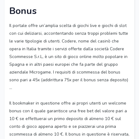
Bonus
Il portale offre un’amplia scelta di giochi live e giochi di slot
con cui deliziarsi, accontentando senza troppi problemi tutte
le varie tipologie di utenti. Codere, nome del casinò che
opera in Italia tramite i servizi offerte dalla società Codere
Scommesse S.r.L, è un sito di gioco online molto popolare in
Spagna e in altri paesi europei che fa parte del gruppo
aziendale Microgame. I requisiti di scommessa del bonus
sono pari a 45x (addirittura 75x per il bonus senza deposito)
…
Il bookmaker in questione offre ai propri utenti un welcome
bonus con il quale garantisce una free bet del valore pari a
10 € se effettuerai un primo deposito di almeno 10 € sul
conto di gioco appena aperto e se piazzerai una prima
scommessa di almeno 10 €. Il bonus in questione è riservata,