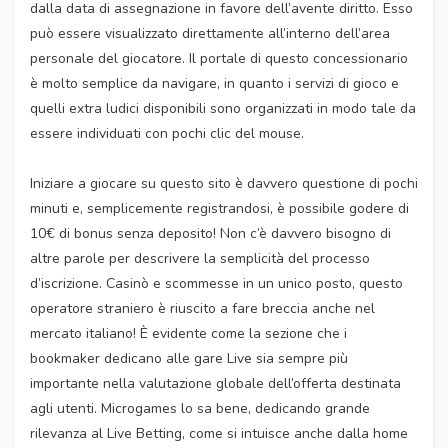
dalla data di assegnazione in favore dell’avente diritto. Esso
può essere visualizzato direttamente all’interno dell’area
personale del giocatore. Il portale di questo concessionario
è molto semplice da navigare, in quanto i servizi di gioco e
quelli extra ludici disponibili sono organizzati in modo tale da
essere individuati con pochi clic del mouse.
Iniziare a giocare su questo sito è davvero questione di pochi
minuti e, semplicemente registrandosi, è possibile godere di
10€ di bonus senza deposito! Non c’è davvero bisogno di
altre parole per descrivere la semplicità del processo
d’iscrizione. Casinò e scommesse in un unico posto, questo
operatore straniero è riuscito a fare breccia anche nel
mercato italiano! È evidente come la sezione che i
bookmaker dedicano alle gare Live sia sempre più
importante nella valutazione globale dell’offerta destinata
agli utenti. Microgames lo sa bene, dedicando grande
rilevanza al Live Betting, come si intuisce anche dalla home