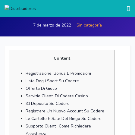
test
7 de marzo de 2022
Sin categoría
Content
Registrazione, Bonus E Promozioni
Lista Degli Sport Su Codere
Offerta Di Gioco
Servizio Clienti Di Codere Casino
💶 Deposito Su Codere
Registrare Un Nuovo Account Su Codere
Le Cartelle E Sale Del Bingo Su Codere
Supporto Clienti: Come Richiedere
Assistenza