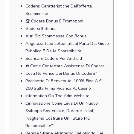
Codere: Caratteristiche Dell’offerta
Scommesse
🏆 Codere Bonus E Promozioni
Godersi Il Bonus
Altri Siti Scommesse Con Bonus
Angelozzi (ceo Lottomatica) Parla Del Gioco
Pubblico E Della Sostenibilità
Scaricare Codere Per Android
☎️ Come Contattare Assistenza Di Codere
Cosa Ne Penso Dei Bonus Di Codere?
Pacchetto Di Benvenuto: 100% Fino A €
200 Sulla Prima Ricarica Al Casinò
Information On The Adm Website
L’innovazione Come Leva Di Un Nuovo
Sviluppo Sostenibile, Durante (sisal):
“vogliamo Costruire Un Futuro Più
Responsabile”
Regole Strane All’interno Del Mondo Dei