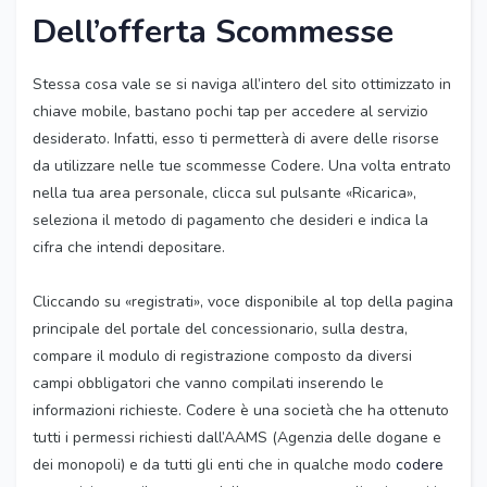
Dell’offerta Scommesse
Stessa cosa vale se si naviga all’intero del sito ottimizzato in
chiave mobile, bastano pochi tap per accedere al servizio
desiderato. Infatti, esso ti permetterà di avere delle risorse
da utilizzare nelle tue scommesse Codere. Una volta entrato
nella tua area personale, clicca sul pulsante «Ricarica»,
seleziona il metodo di pagamento che desideri e indica la
cifra che intendi depositare.
Cliccando su «registrati», voce disponibile al top della pagina
principale del portale del concessionario, sulla destra,
compare il modulo di registrazione composto da diversi
campi obbligatori che vanno compilati inserendo le
informazioni richieste. Codere è una società che ha ottenuto
tutti i permessi richiesti dall’AAMS (Agenzia delle dogane e
dei monopoli) e da tutti gli enti che in qualche modo
codere