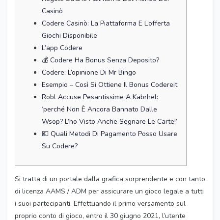
Casinò
Codere Casinò: La Piattaforma E L’offerta
Giochi Disponibile
L’app Codere
💰 Codere Ha Bonus Senza Deposito?
Codere: L’opinione Di Mr Bingo
Esempio – Così Si Ottiene Il Bonus Codereit
Robl Accuse Pesantissime A Kabrhel:
‘perché Non È Ancora Bannato Dalle
Wsop? L’ho Visto Anche Segnare Le Carte!’
💶 Quali Metodi Di Pagamento Posso Usare
Su Codere?
Si tratta di un portale dalla grafica sorprendente e con tanto
di licenza AAMS / ADM per assicurare un gioco legale a tutti
i suoi partecipanti. Effettuando il primo versamento sul
proprio conto di gioco, entro il 30 giugno 2021, l’utente